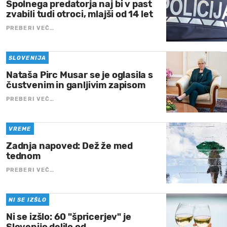
Spolnega predatorja naj bi v past
zvabili tudi otroci, mlajši od 14 let
PREBERI VEČ…
SLOVENIJA
Nataša Pirc Musar se je oglasila s
čustvenim in ganljivim zapisom
PREBERI VEČ…
VREME
Zadnja napoved: Dež že med
tednom
PREBERI VEČ…
NI SE IZŠLO
Ni se izšlo: 60 "špricerjev" je