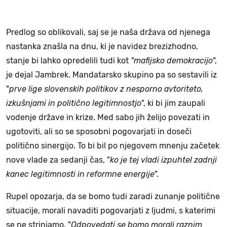
Predlog so oblikovali, saj se je naša država od njenega
nastanka znašla na dnu, ki je navidez brezizhodno,
stanje bi lahko opredelili tudi kot
"mafijsko demokracijo
",
je dejal Jambrek. Mandatarsko skupino pa so sestavili iz
"
prve lige slovenskih politikov z nesporno avtoriteto,
izkušnjami in politično legitimnostjo
", ki bi jim zaupali
vodenje države in krize. Med sabo jih želijo povezati in
ugotoviti, ali so se sposobni pogovarjati in doseči
politično sinergijo. To bi bil po njegovem mnenju začetek
nove vlade za sedanji čas, "
ko je tej vladi izpuhtel zadnji
kanec legitimnosti in reformne energije
".
Rupel opozarja, da se bomo tudi zaradi zunanje politične
situacije, morali navaditi pogovarjati z ljudmi, s katerimi
se ne strinjamo. "
Odpovedati se bomo morali raznim