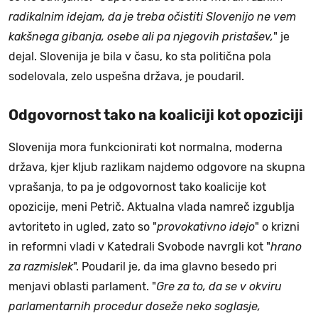
radikalnim idejam, da je treba očistiti Slovenijo ne vem
kakšnega gibanja, osebe ali pa njegovih pristašev,
" je
dejal. Slovenija je bila v času, ko sta politična pola
sodelovala, zelo uspešna država, je poudaril.
Odgovornost tako na koaliciji kot opoziciji
Slovenija mora funkcionirati kot normalna, moderna
država, kjer kljub razlikam najdemo odgovore na skupna
vprašanja, to pa je odgovornost tako koalicije kot
opozicije, meni Petrič. Aktualna vlada namreč izgublja
avtoriteto in ugled, zato so "
provokativno idejo
" o krizni
in reformni vladi v Katedrali Svobode navrgli kot "
hrano
za razmislek
". Poudaril je, da ima glavno besedo pri
menjavi oblasti parlament. "
Gre za to, da se v okviru
parlamentarnih procedur doseže neko soglasje,