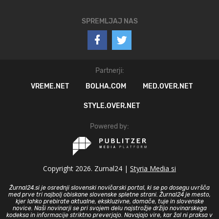
SPREMLJAJ NAS
Partnerji:
VREME.NET
BOLHA.COM
MED.OVER.NET
STYLE.OVER.NET
Powered by:
Copyright 2026. Zurnal24 |
Styria Media si
Žurnal24.si je osrednji slovenski novičarski portal, ki se po dosegu uvršča
med prve tri najbolj obiskane slovenske spletne strani. Žurnal24 je mesto,
kjer lahko prebirate aktualne, ekskluzivne, domače, tuje in slovenske
novice. Naši novinarji se pri svojem delu najstrožje držijo novinarskega
kodeksa in informacije striktno preverjajo. Navajajo vire, kar žal ni praksa v