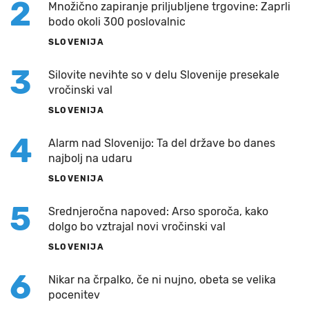
2
Množično zapiranje priljubljene trgovine: Zaprli
bodo okoli 300 poslovalnic
SLOVENIJA
3
Silovite nevihte so v delu Slovenije presekale
vročinski val
SLOVENIJA
4
Alarm nad Slovenijo: Ta del države bo danes
najbolj na udaru
SLOVENIJA
5
Srednjeročna napoved: Arso sporoča, kako
dolgo bo vztrajal novi vročinski val
SLOVENIJA
6
Nikar na črpalko, če ni nujno, obeta se velika
pocenitev