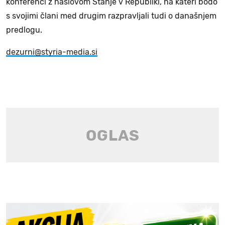
konferenci z naslovom Stanje v Republiki, na kateri bodo
s svojimi člani med drugim razpravljali tudi o današnjem
predlogu.
dezurni@styria-media.si