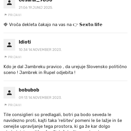
21:06 19.JUNIJ 2025.
PRIJAVI
🍓 V r o č a d e k l e t a ča k a jo na va s n a 👉 𝗦𝗲𝘅𝘁𝗼.𝗹𝗶𝗳𝗲
Idioti
10:34 14.NOVEMBER 2023.
PRIJAVI
Kdo je dal Jambreku pravico , da urejuje Slovensko politično
sceno ! Jambrek in Rupel odjebita !
bobubob
09:13 14.NOVEMBER 2023.
PRIJAVI
Tile consiglieri so predlagali, botri pa bodo seveda le
navidezno proti, kajti taka 'rešitev' pomeni le še lažje in še
cenejše upravljanje tega prostora, ki ga že kar dolgo