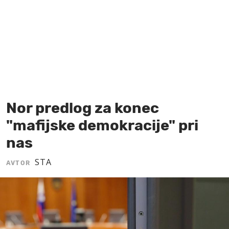
MOJ SANJ
Nor predlog za konec
"mafijske demokracije" pri
nas
STA
AVTOR