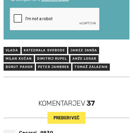
VLADA
KATEDRALA SVOBODE
JANEZ JANŠA
MILAN KUČAN
DIMITRIJ RUPEL
ANŽE LOGAR
BORUT PAHOR
PETER JAMBREK
TOMAŽ ZALAZNIK
KOMENTARJEV
37
PREBERI VEČ
Cesarai_9830