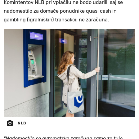
Komintentov NLB pri vplačilu ne bodo udarili, saj se
nadomestilo za domače ponudnike quasi cash in
gambling (igralniških) transakcij ne zaračuna.
NLB
"Nadomestilo se avtomatsko zaračuna samo za tuje