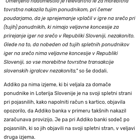
"Omenjeno nadomestilo je relevantno le za morebitna
tovrstna nakazila tujim ponudnikom, pri čemer
poudarjamo, da je sprejemanje vplačil v igre na srečo pri
(tujih) ponudnikih, ki nimajo veljavne koncesije za
prirejanje iger na srečo v Republiki Sloveniji, nezakonito.
Glede na to, da nobeden od tujih spletnih ponudnikov
iger na srečo nima veljavne koncesije v Republiki
Sloveniji, so vse morebitne tovrstne transakcije
slovenskih igralcev nezakonita,"
so še dodali.
Addiko pa nima izjeme, ki bi veljala za domače
ponudnike in Loterija Slovenije je na svoji spletni strani
pri pojasnilih, kako napolniti račun s kartico, objavila
opozorilo, da Addiko banka v primeru takšnih nakazil
zaračunava provizijo. Je pa pri Addiko banki sodeč po
pojasnilih, ki so jih objavili na svoji spletni stran, v veljavi
druga izjema.