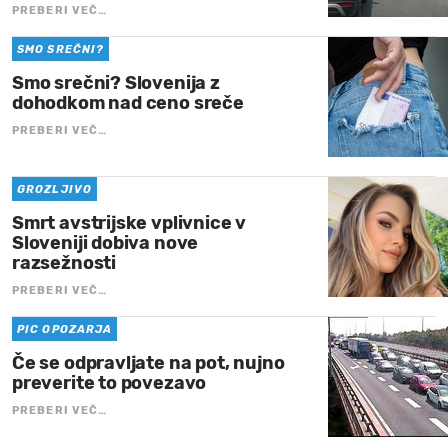
PREBERI VEČ…
SMO SREČNI?
Smo srečni? Slovenija z
dohodkom nad ceno sreče
PREBERI VEČ…
GROZLJIVO
Smrt avstrijske vplivnice v
Sloveniji dobiva nove
razsežnosti
PREBERI VEČ…
PIC OPOZARJA
Če se odpravljate na pot, nujno
preverite to povezavo
PREBERI VEČ…