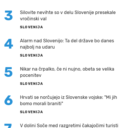
3
Silovite nevihte so v delu Slovenije presekale
vročinski val
SLOVENIJA
4
Alarm nad Slovenijo: Ta del države bo danes
najbolj na udaru
SLOVENIJA
5
Nikar na črpalko, če ni nujno, obeta se velika
pocenitev
SLOVENIJA
6
Hrvati se norčujejo iz Slovenske vojske: "Mi jih
bomo morali braniti"
SLOVENIJA
V dolini Soče med razgretimi čakajočimi turisti