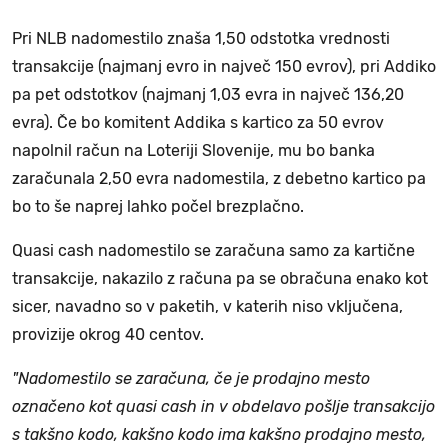
Pri NLB nadomestilo znaša 1,50 odstotka vrednosti
transakcije (najmanj evro in največ 150 evrov), pri Addiko
pa pet odstotkov (najmanj 1,03 evra in največ 136,20
evra). Če bo komitent Addika s kartico za 50 evrov
napolnil račun na Loteriji Slovenije, mu bo banka
zaračunala 2,50 evra nadomestila, z debetno kartico pa
bo to še naprej lahko počel brezplačno.
Quasi cash nadomestilo se zaračuna samo za kartične
transakcije, nakazilo z računa pa se obračuna enako kot
sicer, navadno so v paketih, v katerih niso vključena,
provizije okrog 40 centov.
"Nadomestilo se zaračuna, če je prodajno mesto
označeno kot quasi cash in v obdelavo pošlje transakcijo
s takšno kodo, kakšno kodo ima kakšno prodajno mesto,