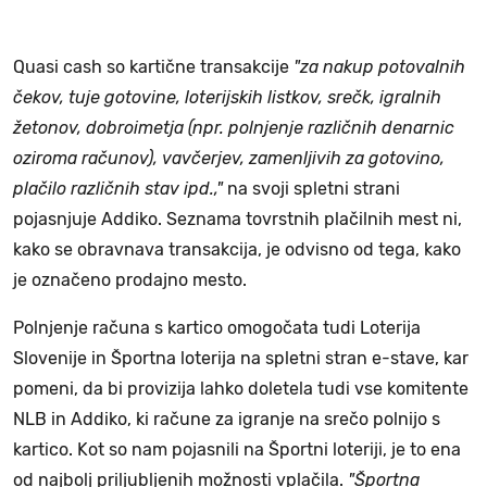
Quasi cash so kartične transakcije
"za nakup potovalnih
čekov, tuje gotovine, loterijskih listkov, srečk, igralnih
žetonov, dobroimetja (npr. polnjenje različnih denarnic
oziroma računov), vavčerjev, zamenljivih za gotovino,
plačilo različnih stav ipd.,"
na svoji spletni strani
pojasnjuje Addiko. Seznama tovrstnih plačilnih mest ni,
kako se obravnava transakcija, je odvisno od tega, kako
je označeno prodajno mesto.
Polnjenje računa s kartico omogočata tudi Loterija
Slovenije in Športna loterija na spletni stran e-stave, kar
pomeni, da bi provizija lahko doletela tudi vse komitente
NLB in Addiko, ki račune za igranje na srečo polnijo s
kartico. Kot so nam pojasnili na Športni loteriji, je to ena
od najbolj priljubljenih možnosti vplačila.
"Športna