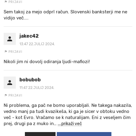
PRIJAVI
Sem takoj za mejo odprl račun. Slovenski banksterji me ne
vidijo več....
jakec42
13:47 22.JULIJ 2024.
PRIJAVI
Nikoli jim ni dovolj odiranja ljudi-mafiozi!
bobubob
11:47 22.JULIJ 2024.
PRIJAVI
Ni problema, ga pač ne bomo uporabljali. Ne takega nakazila,
vedno manj pa tudi kvazikeša, ki ga je sicer v obtoku vedno
več - kot Evro. Vračamo se k naturalijam. Eni z veseljem čim
prej, drugi pa z muko in
…
...prikaži več