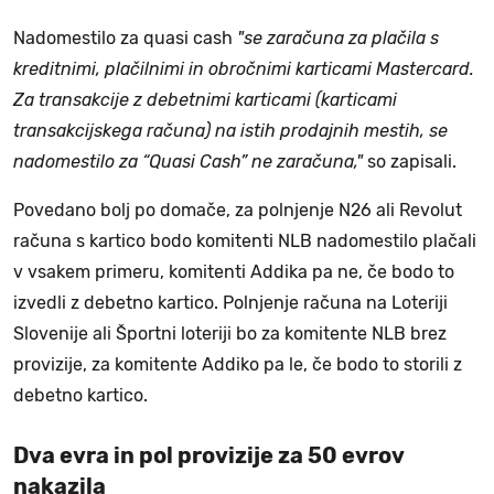
Nadomestilo za quasi cash
"se zaračuna za plačila s
kreditnimi, plačilnimi in obročnimi karticami Mastercard.
Za transakcije z debetnimi karticami (karticami
transakcijskega računa) na istih prodajnih mestih, se
nadomestilo za “Quasi Cash” ne zaračuna,"
so zapisali.
Povedano bolj po domače, za polnjenje N26 ali Revolut
računa s kartico bodo komitenti NLB nadomestilo plačali
v vsakem primeru, komitenti Addika pa ne, če bodo to
izvedli z debetno kartico. Polnjenje računa na Loteriji
Slovenije ali Športni loteriji bo za komitente NLB brez
provizije, za komitente Addiko pa le, če bodo to storili z
debetno kartico.
Dva evra in pol provizije za 50 evrov
nakazila