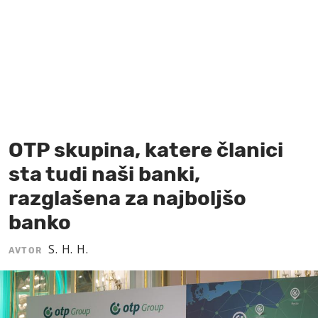
MOJ SANJ
OTP skupina, katere članici
sta tudi naši banki,
razglašena za najboljšo
banko
S. H. H.
AVTOR