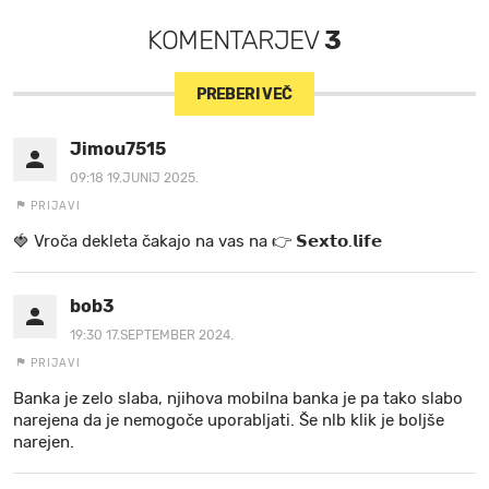
KOMENTARJEV
3
PREBERI VEČ
Jimou7515
09:18 19.JUNIJ 2025.
PRIJAVI
🍓 V r o č a d e k l e t a ča k a jo na va s n a 👉 𝗦𝗲𝘅𝘁𝗼.𝗹𝗶𝗳𝗲
bob3
19:30 17.SEPTEMBER 2024.
PRIJAVI
Banka je zelo slaba, njihova mobilna banka je pa tako slabo
narejena da je nemogoče uporabljati. Še nlb klik je boljše
narejen.