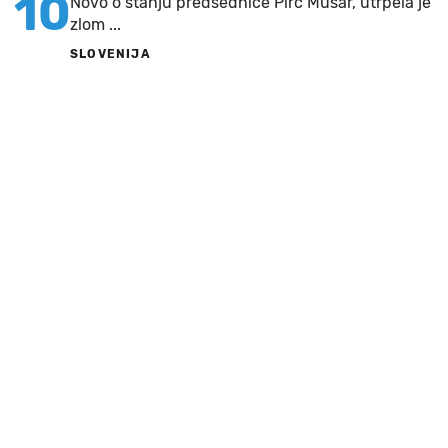
10
Novo o stanju predsednice Pirc Musar, utrpela je
zlom ...
SLOVENIJA