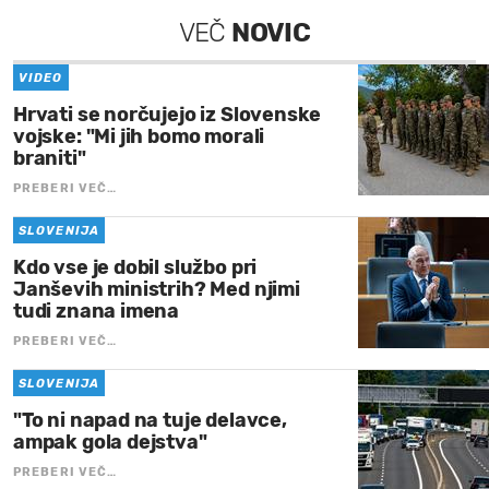
VEČ
NOVIC
VIDEO
Hrvati se norčujejo iz Slovenske
vojske: "Mi jih bomo morali
braniti"
PREBERI VEČ…
SLOVENIJA
Kdo vse je dobil službo pri
Janševih ministrih? Med njimi
tudi znana imena
PREBERI VEČ…
SLOVENIJA
"To ni napad na tuje delavce,
ampak gola dejstva"
PREBERI VEČ…