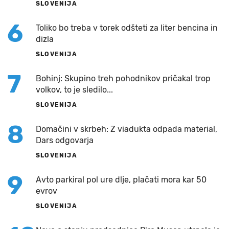
SLOVENIJA
6
Toliko bo treba v torek odšteti za liter bencina in
dizla
SLOVENIJA
7
Bohinj: Skupino treh pohodnikov pričakal trop
volkov, to je sledilo...
SLOVENIJA
8
Domačini v skrbeh: Z viadukta odpada material,
Dars odgovarja
SLOVENIJA
9
Avto parkiral pol ure dlje, plačati mora kar 50
evrov
SLOVENIJA