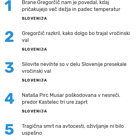
1
Brane Gregorčič nam je povedal, kdaj
pričakujejo več dežja in padec temperatur
SLOVENIJA
2
Gregorčič razkril, kako dolgo bo trajal vročinski
val
SLOVENIJA
3
Silovite nevihte so v delu Slovenije presekale
vročinski val
SLOVENIJA
4
Nataša Pirc Musar poškodovana v nesreči,
predor Kastelec tri ure zaprt
SLOVENIJA
5
Tragična smrt na avtocesti, oživljanje ni bilo
uspešno