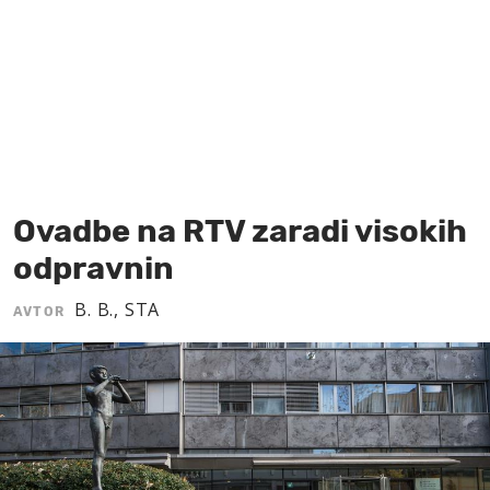
MOJ SANJ
Ovadbe na RTV zaradi visokih
odpravnin
B. B., STA
AVTOR