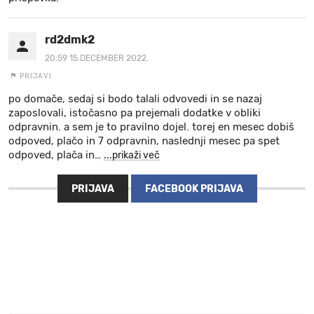
rd2dmk2
20:59 15.DECEMBER 2022.
PRIJAVI
po domače, sedaj si bodo talali odvovedi in se nazaj
zaposlovali, istočasno pa prejemali dodatke v obliki
odpravnin. a sem je to pravilno dojel. torej en mesec dobiš
odpoved, plačo in 7 odpravnin, naslednji mesec pa spet
odpoved, plača in
…
...prikaži več
PRIJAVA
FACEBOOK PRIJAVA