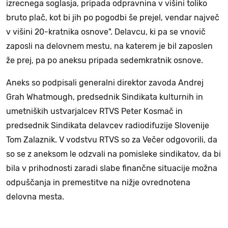
izrecnega soglasja, pripada odpravnina v višini toliko
bruto plač, kot bi jih po pogodbi še prejel, vendar največ
v višini 20-kratnika osnove". Delavcu, ki pa se vnovič
zaposli na delovnem mestu, na katerem je bil zaposlen
že prej, pa po aneksu pripada sedemkratnik osnove.
Aneks so podpisali generalni direktor zavoda Andrej
Grah Whatmough, predsednik Sindikata kulturnih in
umetniških ustvarjalcev RTVS Peter Kosmač in
predsednik Sindikata delavcev radiodifuzije Slovenije
Tom Zalaznik. V vodstvu RTVS so za Večer odgovorili, da
so se z aneksom le odzvali na pomisleke sindikatov, da bi
bila v prihodnosti zaradi slabe finančne situacije možna
odpuščanja in premestitve na nižje ovrednotena
delovna mesta.