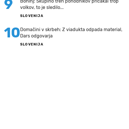
9
Bohinj: Skupino treh pohodnikov pričakal trop
volkov, to je sledilo...
SLOVENIJA
10
Domačini v skrbeh: Z viadukta odpada material,
Dars odgovarja
SLOVENIJA