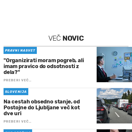
VEČ
NOVIC
PRAVNI NASVET
"Organizirati moram pogreb, ali
imam pravico do odsotnosti z
dela?"
PREBERI VEČ…
SLOVENIJA
Na cestah obsedno stanje, od
Postojne do Ljubljane več kot
dve uri
PREBERI VEČ…