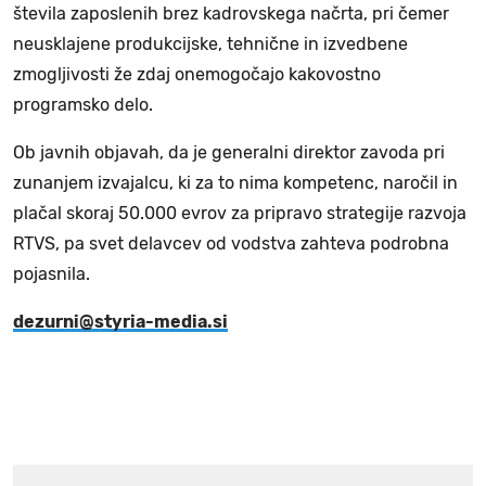
števila zaposlenih brez kadrovskega načrta, pri čemer
neusklajene produkcijske, tehnične in izvedbene
zmogljivosti že zdaj onemogočajo kakovostno
programsko delo.
Ob javnih objavah, da je generalni direktor zavoda pri
zunanjem izvajalcu, ki za to nima kompetenc, naročil in
plačal skoraj 50.000 evrov za pripravo strategije razvoja
RTVS, pa svet delavcev od vodstva zahteva podrobna
pojasnila.
dezurni@styria-media.si