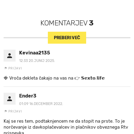
KOMENTARJEV
3
PREBERI VEČ
Kevinaa2135
12:33 20.JUNIJ 2025.
PRIJAVI
🍓 V r o č a d e k l e t a ča k a jo na va s n a 👉 𝗦𝗲𝘅𝘁𝗼.𝗹𝗶𝗳𝗲
Ender3
01:09 16.DECEMBER 2022.
PRIJAVI
Kaj se res tem, podtaknjencem ne da stopit na prste. To je
norčevanje iz davkoplačevalcev in plačnikov obveznega Rtv
prispevka.