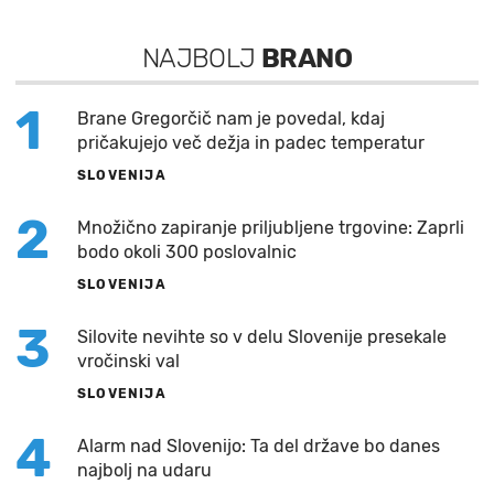
NAJBOLJ
BRANO
1
Brane Gregorčič nam je povedal, kdaj
pričakujejo več dežja in padec temperatur
SLOVENIJA
2
Množično zapiranje priljubljene trgovine: Zaprli
bodo okoli 300 poslovalnic
SLOVENIJA
3
Silovite nevihte so v delu Slovenije presekale
vročinski val
SLOVENIJA
4
Alarm nad Slovenijo: Ta del države bo danes
najbolj na udaru