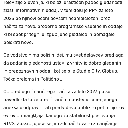
Televizije Slovenija, ki beleži drastičen padec gledanosti,
zlasti informativnih oddaj. V tem delu je PPN za leto
2023 po njihovi oceni povsem neambiciozen, brez
načrta za nove, prodorne programske vsebine in oddaje,
ki bi spet pritegnile izgubljene gledalce in pomagale
poiskati nove.
Če vodstvo nima boljših idej, mu svet delavcev predlaga,
da padanje gledanosti ustavi z vrnitvijo dobro gledanih
in prepoznavnih oddaj, kot so bile Studio City, Globus,
Točka preloma in Politično ...
Ob predlogu finančnega načrta za leto 2023 pa so
navedli, da ta že brez finančnih posledic omenjenega
aneksa o odpravninah predvideva približno pet milijonov
evrov primanjkljaja, kar ogroža stabilnost poslovanja
RTVS. Zaskrbljujoče se jim zdi načrtovano zmanjšanje