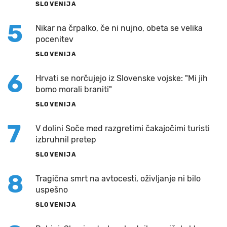
SLOVENIJA
5
Nikar na črpalko, če ni nujno, obeta se velika
pocenitev
SLOVENIJA
6
Hrvati se norčujejo iz Slovenske vojske: "Mi jih
bomo morali braniti"
SLOVENIJA
7
V dolini Soče med razgretimi čakajočimi turisti
izbruhnil pretep
SLOVENIJA
8
Tragična smrt na avtocesti, oživljanje ni bilo
uspešno
SLOVENIJA