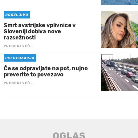
GROZLJIVO
Smrt avstrijske vplivnice v
Sloveniji dobiva nove
razsežnosti
PREBERI VEČ…
PIC OPOZARJA
Če se odpravljate na pot, nujno
preverite to povezavo
PREBERI VEČ…