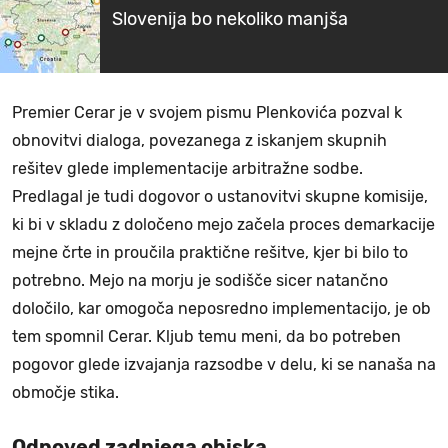
Slovenija bo nekoliko manjša
Premier Cerar je v svojem pismu Plenkovića pozval k
obnovitvi dialoga, povezanega z iskanjem skupnih
rešitev glede implementacije arbitražne sodbe.
Predlagal je tudi dogovor o ustanovitvi skupne komisije,
ki bi v skladu z določeno mejo začela proces demarkacije
mejne črte in proučila praktične rešitve, kjer bi bilo to
potrebno. Mejo na morju je sodišče sicer natančno
določilo, kar omogoča neposredno implementacijo, je ob
tem spomnil Cerar. Kljub temu meni, da bo potreben
pogovor glede izvajanja razsodbe v delu, ki se nanaša na
območje stika.
Odpoved zadnjega obiska