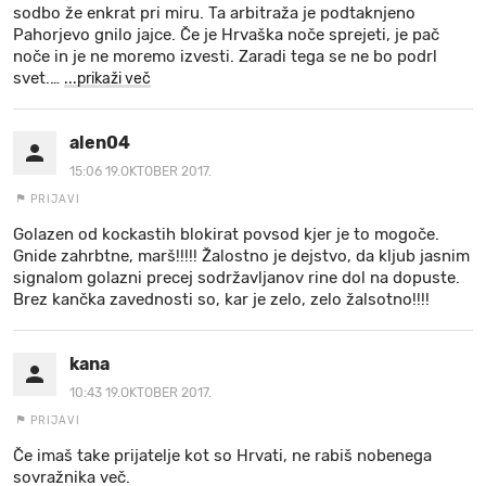
sodbo že enkrat pri miru. Ta arbitraža je podtaknjeno
Pahorjevo gnilo jajce. Če je Hrvaška noče sprejeti, je pač
noče in je ne moremo izvesti. Zaradi tega se ne bo podrl
svet.
…
...prikaži več
alen04
15:06 19.OKTOBER 2017.
PRIJAVI
Golazen od kockastih blokirat povsod kjer je to mogoče.
Gnide zahrbtne, marš!!!!! Žalostno je dejstvo, da kljub jasnim
signalom golazni precej sodržavljanov rine dol na dopuste.
Brez kančka zavednosti so, kar je zelo, zelo žalsotno!!!!
kana
10:43 19.OKTOBER 2017.
PRIJAVI
Če imaš take prijatelje kot so Hrvati, ne rabiš nobenega
sovražnika več.