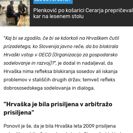
Plenković po košarici Cerarja prepričeval
kar na lesenem stolu
"
Kaj bi se zgodilo, če bi se kdorkoli na Hrvaškem čutil
prizadetega, ko Slovenija javno reče, da bo blokirala
Hrvaški vstop v OECD (Organizacijo za gospodarsko
sodelovanje in razvoj)?
", je dodal in nadaljeval, da
Hrvaška nima refleksa blokiranja sosedov ali iskanja
problemov v stališčih drugih držav, temveč refleks
dobrososedskega sodelovanja in dialoga.
"Hrvaška je bila prisiljena v arbitražo
prisiljena"
Ponovil je še, da je bila Hrvaška leta 2009 prisiljena