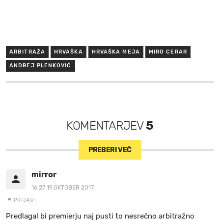
ARBITRAŽA
HRVAŠKA
HRVAŠKA MEJA
MIRO CERAR
ANDREJ PLENKOVIĆ
KOMENTARJEV
5
PREBERI VEČ
mirror
16:27 19.OKTOBER 2017.
PRIJAVI
Predlagal bi premierju naj pusti to nesrečno arbitražno