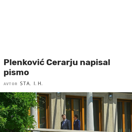
MOJ SANJ
Plenković Cerarju napisal
pismo
STA
I. H.
AVTOR
,