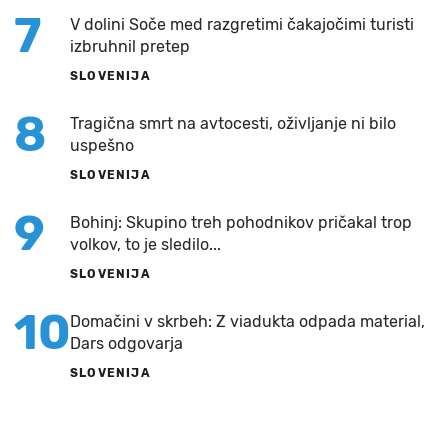
7
V dolini Soče med razgretimi čakajočimi turisti
izbruhnil pretep
SLOVENIJA
8
Tragična smrt na avtocesti, oživljanje ni bilo
uspešno
SLOVENIJA
9
Bohinj: Skupino treh pohodnikov pričakal trop
volkov, to je sledilo...
SLOVENIJA
10
Domačini v skrbeh: Z viadukta odpada material,
Dars odgovarja
SLOVENIJA