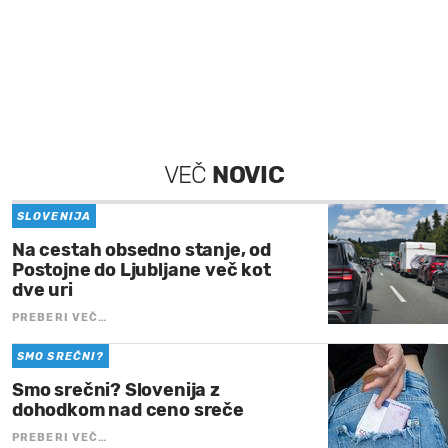
VEČ
NOVIC
SLOVENIJA
Na cestah obsedno stanje, od
Postojne do Ljubljane več kot
dve uri
PREBERI VEČ…
SMO SREČNI?
Smo srečni? Slovenija z
dohodkom nad ceno sreče
PREBERI VEČ…