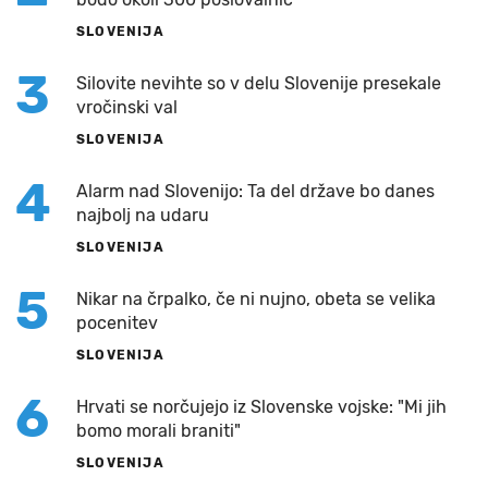
SLOVENIJA
3
Silovite nevihte so v delu Slovenije presekale
vročinski val
SLOVENIJA
4
Alarm nad Slovenijo: Ta del države bo danes
najbolj na udaru
SLOVENIJA
5
Nikar na črpalko, če ni nujno, obeta se velika
pocenitev
SLOVENIJA
6
Hrvati se norčujejo iz Slovenske vojske: "Mi jih
bomo morali braniti"
SLOVENIJA