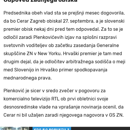
Predsednika obeh vlad sta se prejšnji mesec dogovorila,
da bo Cerar Zagreb obiskal 27. septembra, a je slovenski
premier obisk nekaj dni pred tem odpovedal. Za to se je
odločil zaradi Plenkovićevih izjav na splošni razpravi
svetovnih voditeljev ob začetku zasedanja Generalne
skupščine ZN v New Yorku. Hrvaški premier je tam med
drugim dejal, da je odločitev arbitražnega sodišča o meji
med Slovenijo in Hrvaško primer spodkopavanja
mednarodnega prava.
Plenković je sicer v sredo zvečer v pogovoru za
komercialno televizijo RTL ob prvi obletnici svoje
desnosredinske vlade na vprašanje novinarja ocenil, da
Cerar ni bil užaljen zaradi njegovega nagovora v GS ZN.
KDO BO POPUSTIL?