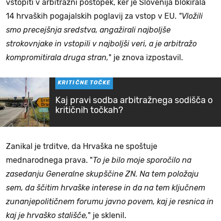
vstopiti v arbitražni postopek, ker je Slovenija blokirala
14 hrvaških pogajalskih poglavij za vstop v EU.
"Vložili
smo precejšnja sredstva, angažirali najboljše
strokovnjake in vstopili v najboljši veri, a je arbitražo
kompromitirala druga stran,
" je znova izpostavil.
KRITIČNE TOČKE
Kaj pravi sodba arbitražnega sodišča o
kritičnih točkah?
Zanikal je trditve, da Hrvaška ne spoštuje
mednarodnega prava. "
To je bilo moje sporočilo na
zasedanju Generalne skupščine ZN. Na tem položaju
sem, da ščitim hrvaške interese in da na tem ključnem
zunanjepolitičnem forumu javno povem, kaj je resnica in
kaj je hrvaško stališče,
" je sklenil.