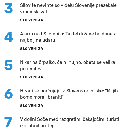
3
Silovite nevihte so v delu Slovenije presekale
vročinski val
SLOVENIJA
4
Alarm nad Slovenijo: Ta del države bo danes
najbolj na udaru
SLOVENIJA
5
Nikar na črpalko, če ni nujno, obeta se velika
pocenitev
SLOVENIJA
6
Hrvati se norčujejo iz Slovenske vojske: "Mi jih
bomo morali braniti"
SLOVENIJA
7
V dolini Soče med razgretimi čakajočimi turisti
izbruhnil pretep