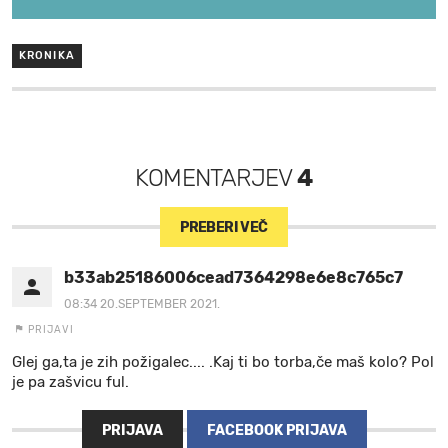
KRONIKA
KOMENTARJEV
4
PREBERI VEČ
b33ab25186006cead7364298e6e8c765c70692
08:34 20.SEPTEMBER 2021.
PRIJAVI
Glej ga,ta je zih požigalec.... .Kaj ti bo torba,če maš kolo? Pol
je pa zašvicu ful.
PRIJAVA
FACEBOOK PRIJAVA