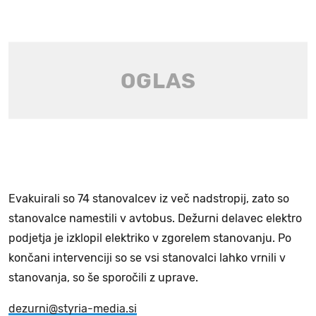
Evakuirali so 74 stanovalcev iz več nadstropij, zato so
stanovalce namestili v avtobus. Dežurni delavec elektro
podjetja je izklopil elektriko v zgorelem stanovanju. Po
končani intervenciji so se vsi stanovalci lahko vrnili v
stanovanja, so še sporočili z uprave.
dezurni@styria-media.si