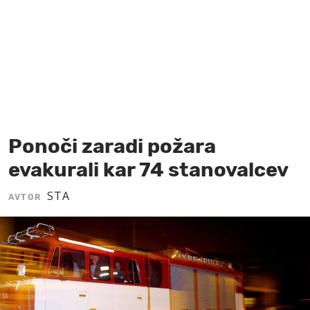
MOJ SANJ
Ponoči zaradi požara
evakurali kar 74 stanovalcev
STA
AVTOR