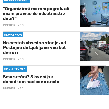
PRAVNI NASVET
"Organizirati moram pogreb, ali
imam pravico do odsotnosti z
dela?"
PREBERI VEČ…
SLOVENIJA
Na cestah obsedno stanje, od
Postojne do Ljubljane več kot
dve uri
PREBERI VEČ…
SMO SREČNI?
Smo srečni? Slovenija z
dohodkom nad ceno sreče
PREBERI VEČ…