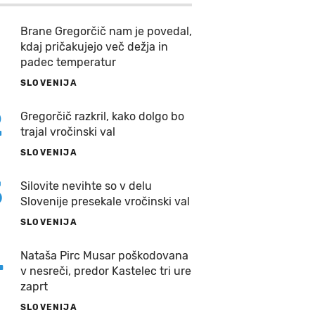
Brane Gregorčič nam je povedal,
kdaj pričakujejo več dežja in
padec temperatur
SLOVENIJA
2
Gregorčič razkril, kako dolgo bo
trajal vročinski val
SLOVENIJA
3
Silovite nevihte so v delu
Slovenije presekale vročinski val
SLOVENIJA
4
Nataša Pirc Musar poškodovana
v nesreči, predor Kastelec tri ure
zaprt
SLOVENIJA