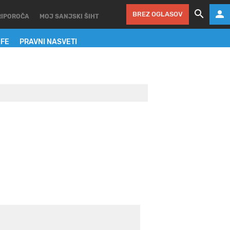
BREZ OGLASOV
RIPOROČA
MOJ SANJSKI ŠIHT
IFE
PRAVNI NASVETI