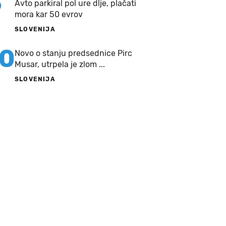
9
Avto parkiral pol ure dlje, plačati
mora kar 50 evrov
SLOVENIJA
10
Novo o stanju predsednice Pirc
Musar, utrpela je zlom ...
SLOVENIJA