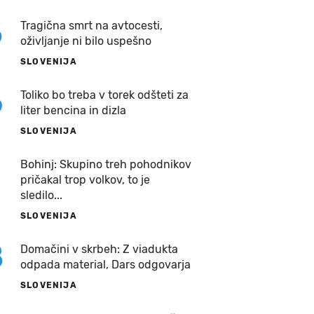
5
Tragična smrt na avtocesti,
oživljanje ni bilo uspešno
SLOVENIJA
6
Toliko bo treba v torek odšteti za
liter bencina in dizla
SLOVENIJA
7
Bohinj: Skupino treh pohodnikov
pričakal trop volkov, to je
sledilo...
SLOVENIJA
8
Domačini v skrbeh: Z viadukta
odpada material, Dars odgovarja
SLOVENIJA