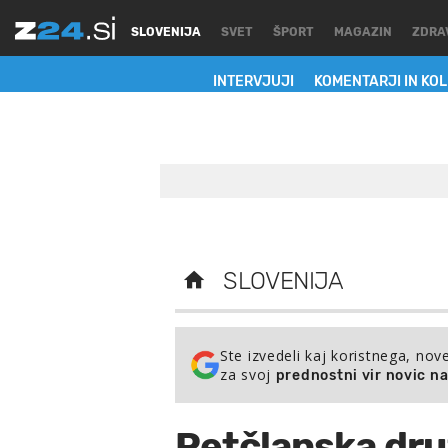
SLOVENIJA
SVET
ŠPORT
MAGAZIN
ZDRA
INTERVJUJI
KOMENTARJI IN KO
SLOVENIJA
Ste izvedeli kaj koristnega, nov
za svoj
prednostni vir novic n
Petčlanska dru