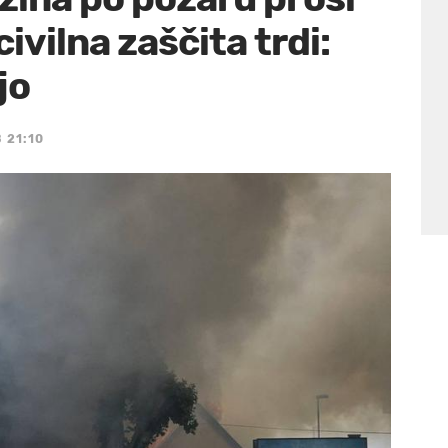
ivilna zaščita trdi:
jo
 21:10