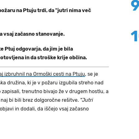
ožaru na Ptuju trdi, da "jutri nima več
a vsaj začasno stanovanje.
e Ptuj odgovarja, da jim je bila
tovljena in da stroške krije občina.
raj izbruhnil na Ormoški cesti na Ptuju
, se je
a družina, ki je v požaru izgubila streho nad
so zapisali, trenutno bivajo že v drugem hostlu, a
j naj bi bili brez dolgoročne rešitve.
"Jutri
 objavi in dodali, da iščejo vsaj začasno