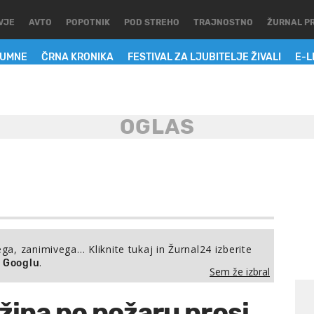
VJE
AVTO
POPOTNIK
POD STREHO
TRAJNOSTNO
ŽURNAL P
LUMNE
ČRNA KRONIKA
FESTIVAL ZA LJUBITELJE ŽIVALI
E-L
ega, zanimivega… Kliknite tukaj in Žurnal24 izberite
.
a Googlu
Sem že izbral
žina po požaru prosi