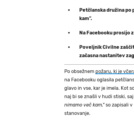
Petčlanska družina po p
kam".
Na Facebooku prosijo z
Poveljnik Civilne zaščit
začasna nastanitev zago
Po obsežnem
požaru, ki je vče
na Facebooku oglasila petčlansk
glavo in vse, kar je imela. Kot 
naj bi se znašli v hudi stiski, sa
nimamo več kam,"
so zapisali v
stanovanje.