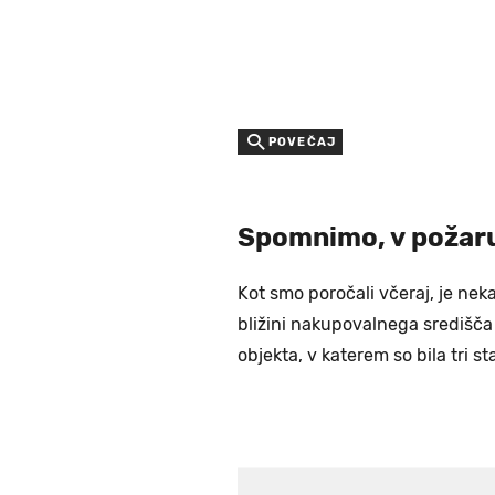
POVEČAJ
Spomnimo, v požaru
Kot smo poročali včeraj, je neka
bližini nakupovalnega središča 
objekta, v katerem so bila tri s