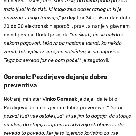
odločitve.
"Vsak jamči sam zase, do mene pride pa zelo
malo ljudi in to tisti, ki imajo zelo dober razlog in ki je
povezan z mojo funkcijo,"
je dejal za 24ur. Vsak dan dobi
20 do 30 elektronskih sporočil, pravi, a nanje v glavnem
ne odgovarja. Dodal je še, da
"ne škodi, če se nekdo z
nekom pogovori, težava pa nastane takrat, ko nekdo
zaradi teh vplivov sprejme odločitve, ki so napačne.
Tega pa seveda jaz ne bom počel,"
je zagotovil.
Gorenak: Pezdirjevo dejanje dobra
preventiva
Notranji minister V
inko Gorenak
je dejal, da je bilo
Pezdirjevo dejanje izjemno dobra preventiva.
"Jaz bi
pozval tudi vse ostale ljudi, ki se jim to dogaja, da stopijo
na plan, da stopijo naprej, da odvržejo strahove in da
seveda to povedo. Ker je to izjemno koristno za vse