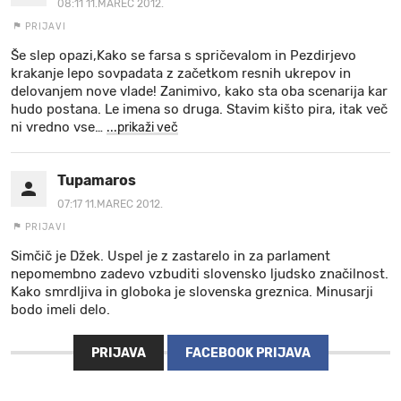
08:11 11.MAREC 2012.
PRIJAVI
Še slep opazi,Kako se farsa s spričevalom in Pezdirjevo
krakanje lepo sovpadata z začetkom resnih ukrepov in
delovanjem nove vlade! Zanimivo, kako sta oba scenarija kar
hudo postana. Le imena so druga. Stavim kišto pira, itak več
ni vredno vse
…
...prikaži več
Tupamaros
07:17 11.MAREC 2012.
PRIJAVI
Simčič je Džek. Uspel je z zastarelo in za parlament
nepomembno zadevo vzbuditi slovensko ljudsko značilnost.
Kako smrdljiva in globoka je slovenska greznica. Minusarji
bodo imeli delo.
PRIJAVA
FACEBOOK PRIJAVA