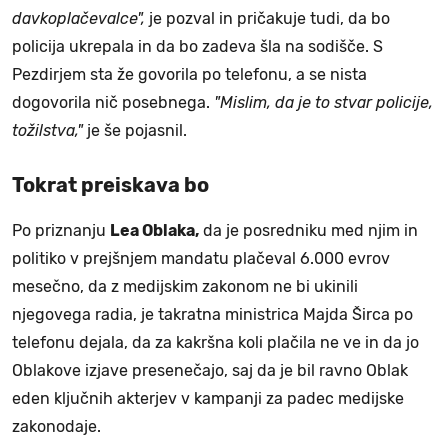
davkoplačevalce",
je pozval in pričakuje tudi, da bo
policija ukrepala in da bo zadeva šla na sodišče. S
Pezdirjem sta že govorila po telefonu, a se nista
dogovorila nič posebnega.
"Mislim, da je to stvar policije,
tožilstva,"
je še pojasnil.
Tokrat preiskava bo
Po priznanju
Lea Oblaka,
da je posredniku med njim in
politiko v prejšnjem mandatu plačeval 6.000 evrov
mesečno, da z medijskim zakonom ne bi ukinili
njegovega radia, je takratna ministrica Majda Širca po
telefonu dejala, da za kakršna koli plačila ne ve in da jo
Oblakove izjave presenečajo, saj da je bil ravno Oblak
eden ključnih akterjev v kampanji za padec medijske
zakonodaje.