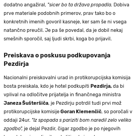
dodatno angažiral,
"sicer bo ta država propadla.
Dobiva
prve materiale podobnih primerov, prav tako bo o
konkretnih imenih govoril kasneje, ker sam še ni vsega
natančno preučil. Je pa še povedal, da je dobil nekaj
smešnih sporočil, saj ljudi skrbi, koga bo prijavil.
Preiskava o poskusu podkupovanja
Pezdirja
Nacionalni preiskovalni urad in protikorupcijska komisija
bosta preiskala, kdo je hotel podkupiti
Pezdirja,
da bi
vplival na odločitve prijatelja in finančnega ministra
Janeza Šušteršiča
, je Pezdirju potrdil tudi prvi mož
protikorupcijske komisije
Goran Klemenčič
, so poročali v
oddaji 24ur.
"Iz spopada s pariziti bom naredil zelo veliko
zgodbo",
je dejal Pezdir, čigar zgodbo je po njegovih