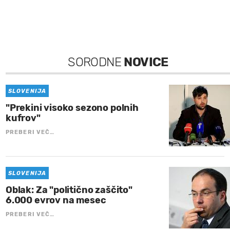
SORODNE
NOVICE
SLOVENIJA
"Prekini visoko sezono polnih
kufrov"
PREBERI VEČ…
SLOVENIJA
Oblak: Za "politično zaščito"
6.000 evrov na mesec
PREBERI VEČ…