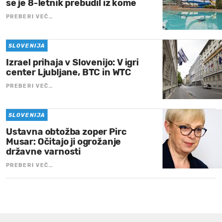
se je 8-letnik prebudil iz kome
PREBERI VEČ…
SLOVENIJA
Izrael prihaja v Slovenijo: V igri
center Ljubljane, BTC in WTC
PREBERI VEČ…
SLOVENIJA
Ustavna obtožba zoper Pirc
Musar: Očitajo ji ogrožanje
državne varnosti
PREBERI VEČ…