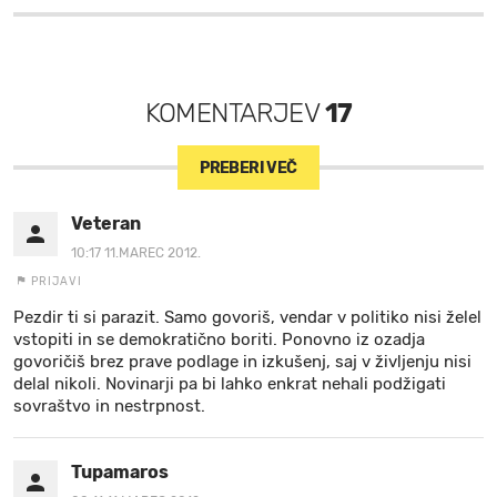
KOMENTARJEV
17
PREBERI VEČ
Veteran
10:17 11.MAREC 2012.
PRIJAVI
Pezdir ti si parazit. Samo govoriš, vendar v politiko nisi želel
vstopiti in se demokratično boriti. Ponovno iz ozadja
govoričiš brez prave podlage in izkušenj, saj v življenju nisi
delal nikoli. Novinarji pa bi lahko enkrat nehali podžigati
sovraštvo in nestrpnost.
Tupamaros