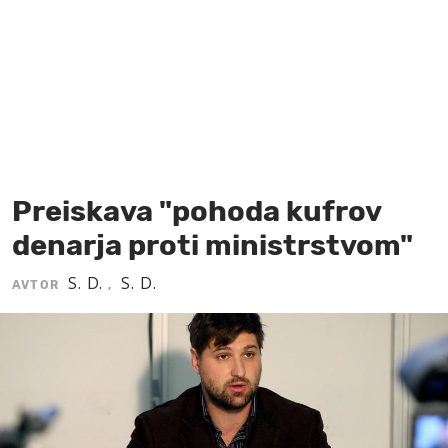
MOJ SANJ
Preiskava "pohoda kufrov
denarja proti ministrstvom"
S. D.
S. D.
AVTOR
,