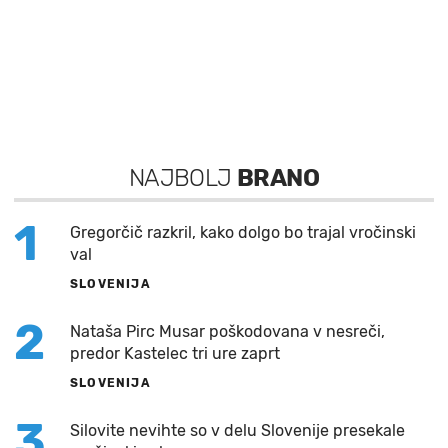
NAJBOLJ
BRANO
1
Gregorčič razkril, kako dolgo bo trajal vročinski
val
SLOVENIJA
2
Nataša Pirc Musar poškodovana v nesreči,
predor Kastelec tri ure zaprt
SLOVENIJA
3
Silovite nevihte so v delu Slovenije presekale