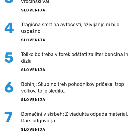
vročinski val
SLOVENIJA
4
Tragična smrt na avtocesti, oživljanje ni bilo
uspešno
SLOVENIJA
5
Toliko bo treba v torek odšteti za liter bencina in
dizla
SLOVENIJA
6
Bohinj: Skupino treh pohodnikov pričakal trop
volkov, to je sledilo...
SLOVENIJA
7
Domačini v skrbeh: Z viadukta odpada material,
Dars odgovarja
SLOVENIJA