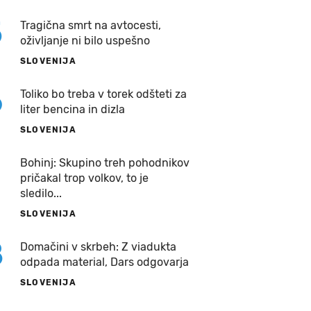
5
Tragična smrt na avtocesti,
oživljanje ni bilo uspešno
SLOVENIJA
6
Toliko bo treba v torek odšteti za
liter bencina in dizla
SLOVENIJA
7
Bohinj: Skupino treh pohodnikov
pričakal trop volkov, to je
sledilo...
SLOVENIJA
8
Domačini v skrbeh: Z viadukta
odpada material, Dars odgovarja
SLOVENIJA