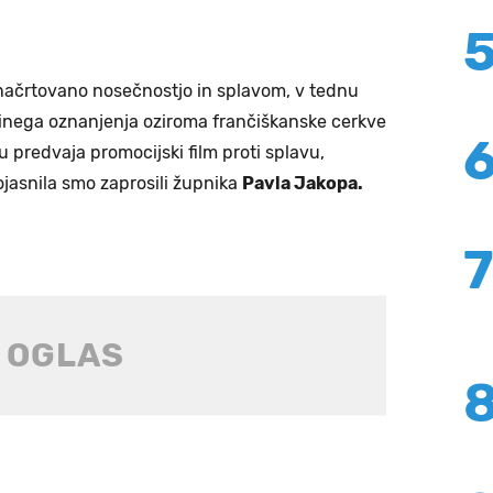
enačrtovano nosečnostjo in splavom, v tednu
jinega oznanjenja oziroma frančiškanske cerkve
 predvaja promocijski film proti splavu,
ojasnila smo zaprosili župnika
Pavla Jakopa.