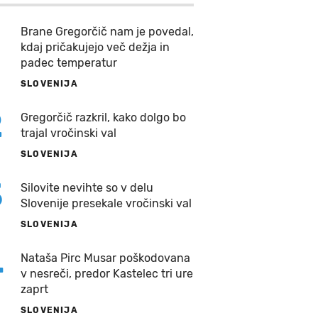
Brane Gregorčič nam je povedal,
kdaj pričakujejo več dežja in
padec temperatur
SLOVENIJA
2
Gregorčič razkril, kako dolgo bo
trajal vročinski val
SLOVENIJA
3
Silovite nevihte so v delu
Slovenije presekale vročinski val
SLOVENIJA
4
Nataša Pirc Musar poškodovana
v nesreči, predor Kastelec tri ure
zaprt
SLOVENIJA