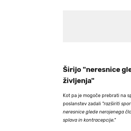
Širijo "neresnice g
življenja"
Kot pa je mogoče prebrati na sp
poslanstev zadali
"razširiti spo
neresnice glede nerojenega člo
splava in kontracepcije."