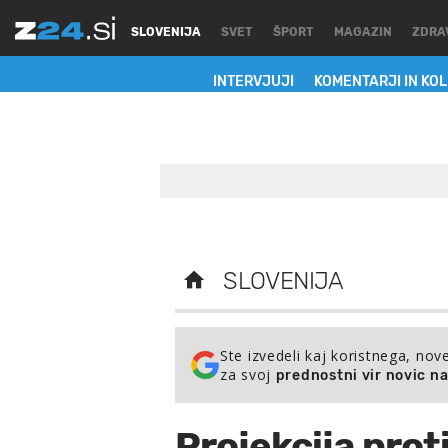
SLOVENIJA
SVET
ŠPORT
MAGAZIN
ZDRA
INTERVJUJI
KOMENTARJI IN KO
SLOVENIJA
Ste izvedeli kaj koristnega, nov
za svoj
prednostni vir novic n
Projekcija prot