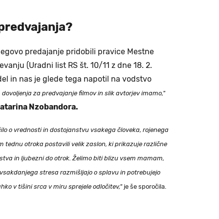
 predvajanja?
 njegovo predajanje pridobili pravice Mestne
vanju (Uradni list RS št. 10/11 z dne 18. 2.
el in nas je glede tega napotil na vodstvo
 dovoljenja za predvajanje filmov in slik avtorjev imamo,"
atarina Nzobandora.
čilo o vrednosti in dostojanstvu vsakega človeka, rojenega
tednu otroka postavili velik zaslon, ki prikazuje različne
ovstva in ljubezni do otrok. Želimo biti blizu vsem mamam,
in vsakdanjega stresa razmišljajo o splavu in potrebujejo
ko v tišini srca v miru sprejele odločitev,"
je še sporočila.