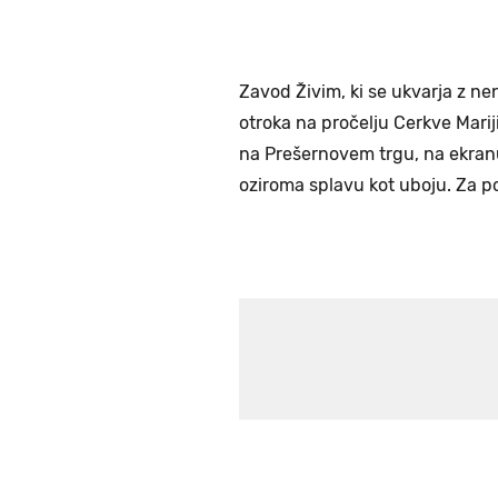
Zavod Živim, ki se ukvarja z n
otroka na pročelju Cerkve Mari
na Prešernovem trgu, na ekranu
oziroma splavu kot uboju. Za p