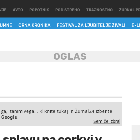
VJE
AVTO
POPOTNIK
POD STREHO
TRAJNOSTNO
ŽURNAL P
LUMNE
ČRNA KRONIKA
FESTIVAL ZA LJUBITELJE ŽIVALI
E-L
ega, zanimivega… Kliknite tukaj in Žurnal24 izberite
.
a Googlu
Sem že izbral
i splavu na cerkvi v