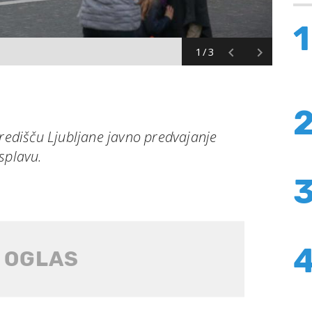
1
1/3
središču Ljubljane javno predvajanje
splavu.