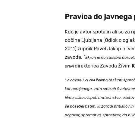
Pravica do javnega
Kdo je avtor spota in ali so za
občine Ljubljana (Odlok o oglaše
2011) župnik Pavel Jakop ni ved
zavoda.
"
Ekran je na zasebni parceli,
direktorica Zavoda Živim
K
pravi
"V Zavodu ŽIV!M želimo razširiti sporo
kot nerojenega, zato smo ob Svetovnem 
filme, slike o lepoti materinstva, očet
še posebej tistim, ki zaradi pritiskov 
pogovor, spremstvo, sprostitev, da bi lah