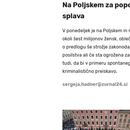
Na Poljskem za popo
splava
V ponedeljek je na Poljskem in 
okoli šest milijonov žensk, oble
o predlogu še strožje zakonodaj
posilstva ali če sta ogrožena za
tudi, da bi v primeru spontaneg
kriminalistično preiskavo.
sergeja.hadner@zurnal24.si