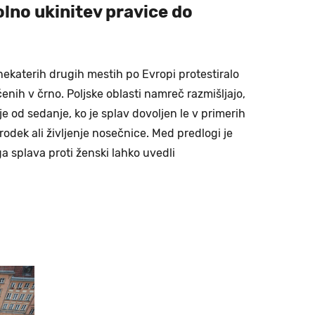
lno ukinitev pravice do
nekaterih drugih mestih po Evropi protestiralo
čenih v črno. Poljske oblasti namreč razmišljajo,
e od sedanje, ko je splav dovoljen le v primerih
rodek ali življenje nosečnice. Med predlogi je
a splava proti ženski lahko uvedli