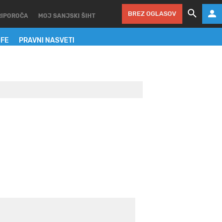
BREZ OGLASOV
RIPOROČA
MOJ SANJSKI ŠIHT
IFE
PRAVNI NASVETI