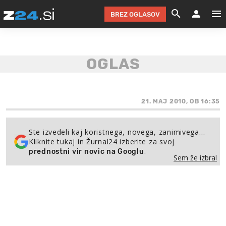
BREZ OGLASOV
GRADIMO &
OLIMPI
EKO 
INTE
T
SLOV
KOMENTARJ
FILM & G
NEPRE
AVTO 
NO
FI
SV
ČRNA 
KOMB
VARČ
AKT
KO
BI
ŠP
FESTIVAL ZA L
LEPOT
MOTO
NA 
NA
O
21. MAJ 2010, OB 16:35
MAG
ODNOSI IN
ŽIVLJEN
IZ DR
KOLE
E-
ZDR
POGLEJ
Ste izvedeli kaj koristnega, novega, zanimivega…
Kliknite tukaj in Žurnal24 izberite za svoj
HOROSKOP IN
PRAVNI
ŠOFER
ZIMSK
PRE
AV
.
prednostni vir novic na Googlu
Sem že izbral
JOO
IN
POPO
POGLEJ
POGLEJ
POGLEJ
SEM 
POD S
POGLEJ
TRAJN
POGLEJ
ŽURNAL P