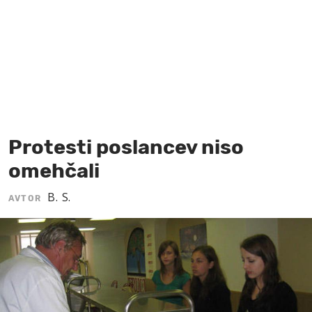
MOJ SANJ
Protesti poslancev niso
omehčali
B. S.
AVTOR