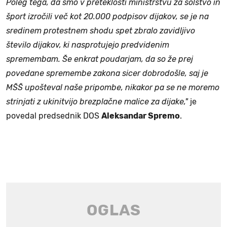
Poleg tega, da smo v preteklosti ministrstvu za šolstvo in
šport izročili več kot 20.000 podpisov dijakov, se je na
sredinem protestnem shodu spet zbralo zavidljivo
število dijakov, ki nasprotujejo predvidenim
spremembam. Še enkrat poudarjam, da so že prej
povedane spremembe zakona sicer dobrodošle, saj je
MŠŠ upošteval naše pripombe, nikakor pa se ne moremo
strinjati z ukinitvijo brezplačne malice za dijake,"
je
povedal predsednik DOS
Aleksandar Spremo
.