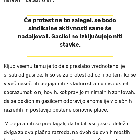
naravnih katastrofah.
Če protest ne bo zalegel, se bodo
sindikalne aktivnosti samo še
nadaljevali. Gasilci ne izključujejo niti
stavke.
Kljub vsemu temu je to delo preslabo vrednoteno, je
slišati od gasilce, ki so se za protest odločili po tem, ko se
v večmesečnih pogajanjih z vladno stranjo niso uspeli
sporazumeti o njihovih, kot pravijo minimalnih zahtevah,
da se poklicnim gasilcem odpravijo anomalije v plačnih
razredih in postavijo poštene osnovne plače.
V pogajanjih so predlagali, da bi bili vsi gasilci deležni
dviga za dva plačna razreda, na dveh delovnih mestih