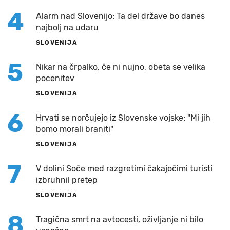
4
Alarm nad Slovenijo: Ta del države bo danes
najbolj na udaru
SLOVENIJA
5
Nikar na črpalko, če ni nujno, obeta se velika
pocenitev
SLOVENIJA
6
Hrvati se norčujejo iz Slovenske vojske: "Mi jih
bomo morali braniti"
SLOVENIJA
7
V dolini Soče med razgretimi čakajočimi turisti
izbruhnil pretep
SLOVENIJA
8
Tragična smrt na avtocesti, oživljanje ni bilo