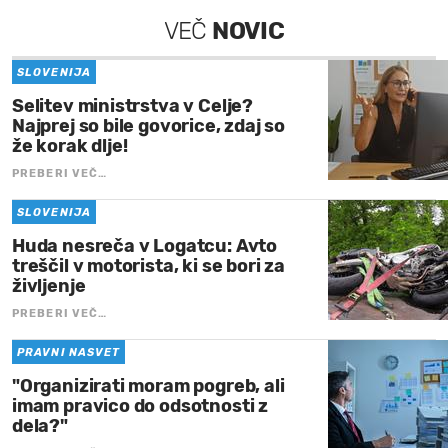
VEČ
NOVIC
SLOVENIJA
Selitev ministrstva v Celje?
Najprej so bile govorice, zdaj so
že korak dlje!
PREBERI VEČ…
SLOVENIJA
Huda nesreča v Logatcu: Avto
treščil v motorista, ki se bori za
življenje
PREBERI VEČ…
PRAVNI NASVET
"Organizirati moram pogreb, ali
imam pravico do odsotnosti z
dela?"