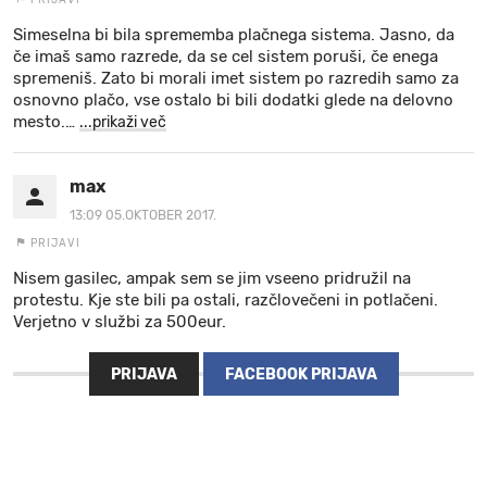
Simeselna bi bila sprememba plačnega sistema. Jasno, da
če imaš samo razrede, da se cel sistem poruši, če enega
spremeniš. Zato bi morali imet sistem po razredih samo za
osnovno plačo, vse ostalo bi bili dodatki glede na delovno
mesto.
…
...prikaži več
max
13:09 05.OKTOBER 2017.
PRIJAVI
Nisem gasilec, ampak sem se jim vseeno pridružil na
protestu. Kje ste bili pa ostali, razčlovečeni in potlačeni.
Verjetno v službi za 500eur.
PRIJAVA
FACEBOOK PRIJAVA