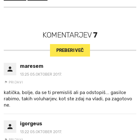
KOMENTARJEV
7
PREBERI VEČ
maresem
13:25 05.OKTOBER 2017.
PRIJAVI
katička, bolje, da se ti premisliš ali pa odstopiš... gasilce
rabimo, takih voluharjev, kot ste zdaj na vladi, pa zagotovo
ne.
igorgeus
13:22 05.OKTOBER 2017.
PRIJAVI