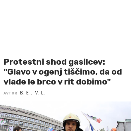
MOJ SANJ
Protestni shod gasilcev:
"Glavo v ogenj tiščimo, da od
vlade le brco v rit dobimo"
B. E.
V. L.
AVTOR
,