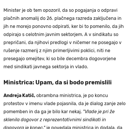
Minister je ob tem opozoril, da so pogajanja o odpravi
plačnih anomalij do 26. plačnega razreda zaključena in
jih ne morejo ponovno odpirati, ker bi to pomenilo, da jih
odpirajo s celotnim javnim sektorjem. A v sindikatu so
prepričani, da njihovi predlogi v ničemer ne posegajo v
rušenje razmerij z njim primerljivimi poklici, niti ne
presegajo omejitev, ki so bile decembra dogovorjene
med sindikati javnega sektorja in vlado.
Ministrica: Upam, da si bodo premislili
Andreja Katič,
obrambna ministrica, je po koncu
protestov v imenu vlade pojasnila, da je dialog zanje zelo
pomemben in da ga je bilo kar nekaj.
"Vlade je pri že
sklenila dogovor z reprezentativnimi sindikati in
dogovora je konec,"
je povedala ministrica in dodala, da