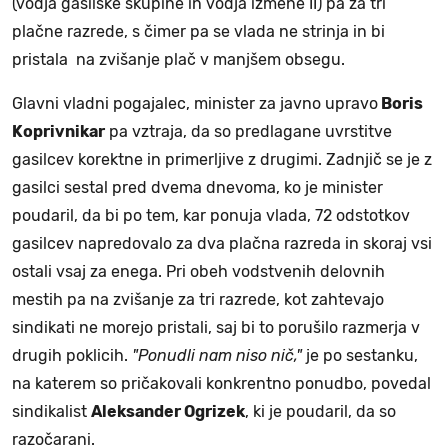
(vodja gasilske skupine in vodja izmene II) pa za tri
plačne razrede, s čimer pa se vlada ne strinja in bi
pristala na zvišanje plač v manjšem obsegu.
Glavni vladni pogajalec, minister za javno upravo
Boris
Koprivnikar
pa vztraja, da so predlagane uvrstitve
gasilcev korektne in primerljive z drugimi. Zadnjič se je z
gasilci sestal pred dvema dnevoma, ko je minister
poudaril, da bi po tem, kar ponuja vlada, 72 odstotkov
gasilcev napredovalo za dva plačna razreda in skoraj vsi
ostali vsaj za enega. Pri obeh vodstvenih delovnih
mestih pa na zvišanje za tri razrede, kot zahtevajo
sindikati ne morejo pristali, saj bi to porušilo razmerja v
drugih poklicih.
"Ponudli nam niso nič,"
je po sestanku,
na katerem so pričakovali konkrentno ponudbo, povedal
sindikalist
Aleksander Ogrizek
, ki je poudaril, da so
razočarani.