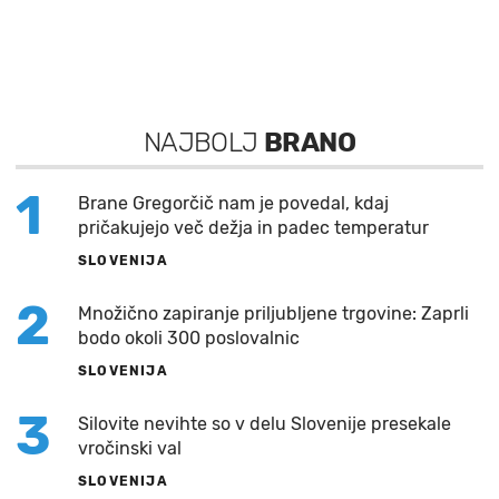
NAJBOLJ
BRANO
1
Brane Gregorčič nam je povedal, kdaj
pričakujejo več dežja in padec temperatur
SLOVENIJA
2
Množično zapiranje priljubljene trgovine: Zaprli
bodo okoli 300 poslovalnic
SLOVENIJA
3
Silovite nevihte so v delu Slovenije presekale
vročinski val
SLOVENIJA