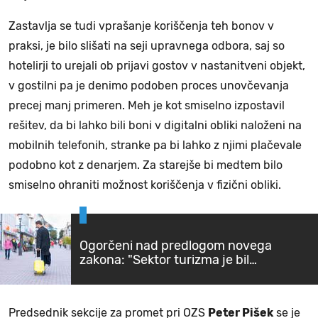
Zastavlja se tudi vprašanje koriščenja teh bonov v
praksi, je bilo slišati na seji upravnega odbora, saj so
hotelirji to urejali ob prijavi gostov v nastanitveni objekt,
v gostilni pa je denimo podoben proces unovčevanja
precej manj primeren. Meh je kot smiselno izpostavil
rešitev, da bi lahko bili boni v digitalni obliki naloženi na
mobilnih telefonih, stranke pa bi lahko z njimi plačevale
podobno kot z denarjem. Za starejše bi medtem bilo
smiselno ohraniti možnost koriščenja v fizični obliki.
Ogorčeni nad predlogom novega
zakona: "Sektor turizma je bil
namenoma žrtvovan"
Predsednik sekcije za promet pri OZS
Peter Pišek
se je