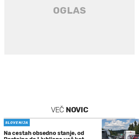
VEČ
NOVIC
SLOVENIJA
Na cestah obsedno stanje, od