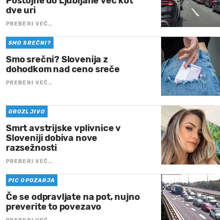
Postojne do Ljubljane več kot
dve uri
PREBERI VEČ…
SMO SREČNI?
Smo srečni? Slovenija z
dohodkom nad ceno sreče
PREBERI VEČ…
GROZLJIVO
Smrt avstrijske vplivnice v
Sloveniji dobiva nove
razsežnosti
PREBERI VEČ…
PIC OPOZARJA
Če se odpravljate na pot, nujno
preverite to povezavo