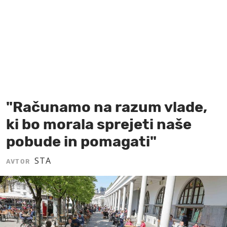
MOJ SANJ
"Računamo na razum vlade,
ki bo morala sprejeti naše
pobude in pomagati"
STA
AVTOR