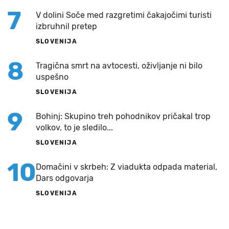
7
V dolini Soče med razgretimi čakajočimi turisti
izbruhnil pretep
SLOVENIJA
8
Tragična smrt na avtocesti, oživljanje ni bilo
uspešno
SLOVENIJA
9
Bohinj: Skupino treh pohodnikov pričakal trop
volkov, to je sledilo...
SLOVENIJA
10
Domačini v skrbeh: Z viadukta odpada material,
Dars odgovarja
SLOVENIJA