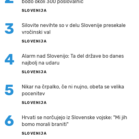
bodo okoli 300 poslovalnic
SLOVENIJA
3
Silovite nevihte so v delu Slovenije presekale
vročinski val
SLOVENIJA
4
Alarm nad Slovenijo: Ta del države bo danes
najbolj na udaru
SLOVENIJA
5
Nikar na črpalko, če ni nujno, obeta se velika
pocenitev
SLOVENIJA
6
Hrvati se norčujejo iz Slovenske vojske: "Mi jih
bomo morali braniti"
SLOVENIJA