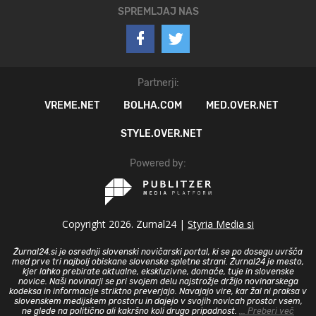
SPREMLJAJ NAS
Partnerji:
VREME.NET
BOLHA.COM
MED.OVER.NET
STYLE.OVER.NET
Powered by:
Copyright 2026. Zurnal24 |
Styria Media si
Žurnal24.si je osrednji slovenski novičarski portal, ki se po dosegu uvršča
med prve tri najbolj obiskane slovenske spletne strani. Žurnal24 je mesto,
kjer lahko prebirate aktualne, ekskluzivne, domače, tuje in slovenske
novice. Naši novinarji se pri svojem delu najstrožje držijo novinarskega
kodeksa in informacije striktno preverjajo. Navajajo vire, kar žal ni praksa v
slovenskem medijskem prostoru in dajejo v svojih novicah prostor vsem,
ne glede na politično ali kakršno koli drugo pripadnost.
... Preberi več