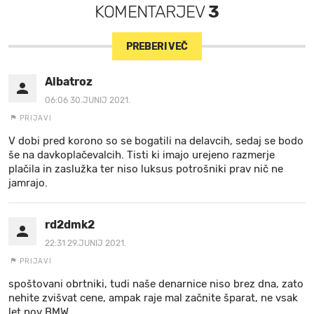
KOMENTARJEV
3
PREBERI VEČ
Albatroz
06:06 30.JUNIJ 2021.
PRIJAVI
V dobi pred korono so se bogatili na delavcih, sedaj se bodo
še na davkoplačevalcih. Tisti ki imajo urejeno razmerje
plačila in zaslužka ter niso luksus potrošniki prav nič ne
jamrajo.
rd2dmk2
22:31 29.JUNIJ 2021.
PRIJAVI
spoštovani obrtniki, tudi naše denarnice niso brez dna, zato
nehite zvišvat cene, ampak raje mal začnite šparat, ne vsak
let nov BMW,