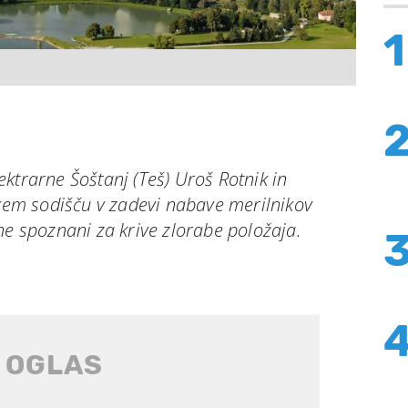
1
ktrarne Šoštanj (Teš) Uroš Rotnik in
skem sodišču v zadevi nabave merilnikov
ne spoznani za krive zlorabe položaja.