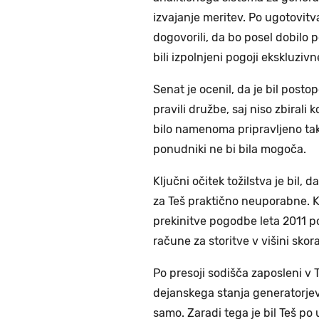
izvajanje meritev. Po ugotovitv
dogovorili, da bo posel dobilo p
bili izpolnjeni pogoji ekskluziv
Senat je ocenil, da je bil posto
pravili družbe, saj niso zbiral
bilo namenoma pripravljeno ta
ponudniki ne bi bila mogoča.
Ključni očitek tožilstva je bil,
za Teš praktično neuporabne. K
prekinitve pogodbe leta 2011 p
račune za storitve v višini skor
Po presoji sodišča zaposleni v T
dejanskega stanja generatorjev,
samo. Zaradi tega je bil Teš p