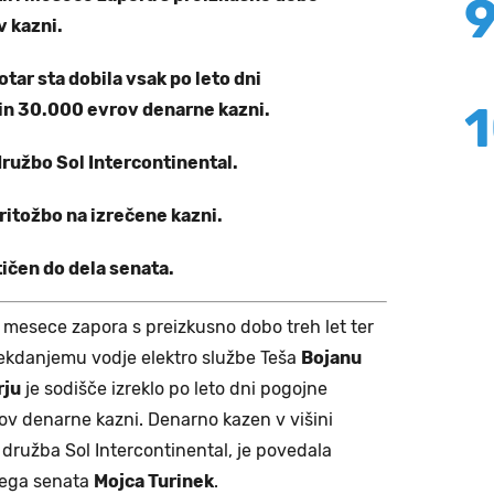
v kazni.
otar sta dobila vsak po leto dni
in 30.000 evrov denarne kazni.
družbo Sol Intercontinental.
ritožbo na izrečene kazni.
tičen do dela senata.
iri mesece zapora s preizkusno dobo treh let ter
ekdanjemu vodje elektro službe Teša
Bojanu
rju
je sodišče izreklo po leto dni pogojne
ov denarne kazni. Denarno kazen v višini
 družba Sol Intercontinental, je povedala
nega senata
Mojca Turinek
.