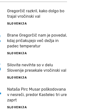
Gregorčič razkril, kako dolgo bo
trajal vročinski val
SLOVENIJA
2
Brane Gregorčič nam je povedal,
kdaj pričakujejo več dežja in
padec temperatur
SLOVENIJA
3
Silovite nevihte so v delu
Slovenije presekale vročinski val
SLOVENIJA
4
Nataša Pirc Musar poškodovana
v nesreči, predor Kastelec tri ure
zaprt
SLOVENIJA