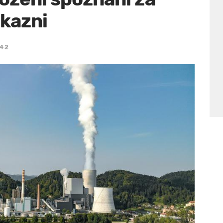
 kazni
:42