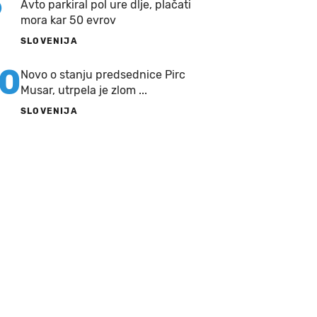
9
Avto parkiral pol ure dlje, plačati
mora kar 50 evrov
SLOVENIJA
10
Novo o stanju predsednice Pirc
Musar, utrpela je zlom ...
SLOVENIJA