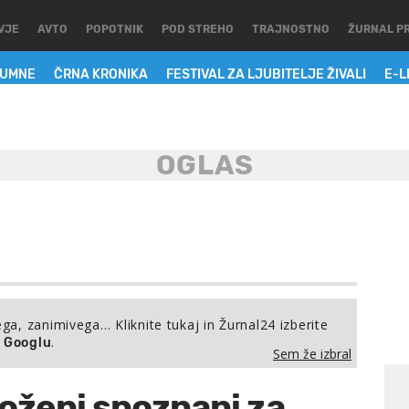
VJE
AVTO
POPOTNIK
POD STREHO
TRAJNOSTNO
ŽURNAL P
LUMNE
ČRNA KRONIKA
FESTIVAL ZA LJUBITELJE ŽIVALI
E-L
ega, zanimivega… Kliknite tukaj in Žurnal24 izberite
.
a Googlu
Sem že izbral
toženi spoznani za