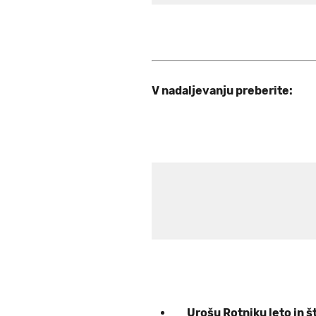
V nadaljevanju preberite:
Urošu Rotniku leto in 