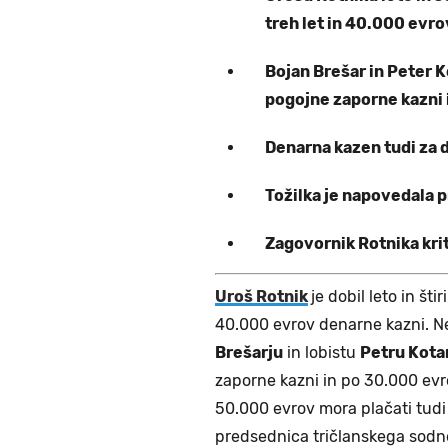
treh let in 40.000 evro
Bojan Brešar in Peter K
pogojne zaporne kazni 
Denarna kazen tudi za 
Tožilka je napovedala p
Zagovornik Rotnika kri
Uroš Rotnik
je dobil leto in št
40.000 evrov denarne kazni. N
Brešarju
in lobistu
Petru Kota
zaporne kazni in po 30.000 evr
50.000 evrov mora plačati tudi
predsednica tričlanskega sod