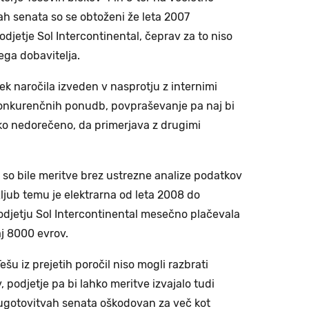
ah senata so se obtoženi že leta 2007
odjetje Sol Intercontinental, čeprav za to niso
nega dobavitelja.
pek naročila izveden v nasprotju z internimi
i konkurenčnih ponudb, povpraševanje pa naj bi
ko nedorečeno, da primerjava z drugimi
 da so bile meritve brez ustrezne analize podatkov
ljub temu je elektrarna od leta 2008 do
odjetju Sol Intercontinental mesečno plačevala
aj 8000 evrov.
ešu iz prejetih poročil niso mogli razbrati
 podjetje pa bi lahko meritve izvajalo tudi
o ugotovitvah senata oškodovan za več kot