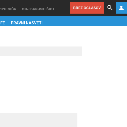
BREZ OGLASOV
RIPOROČA
MOJ SANJSKI ŠIHT
IFE
PRAVNI NASVETI