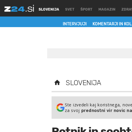
SLOVENIJA
SVET
ŠPORT
MAGAZIN
ZDRA
INTERVJUJI
KOMENTARJI IN KO
SLOVENIJA
Ste izvedeli kaj koristnega, nov
za svoj
prednostni vir novic n
Rotnik in soob