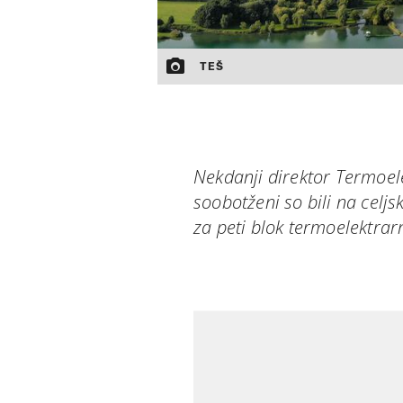
TEŠ
Nekdanji direktor Termoele
soobotženi so bili na celj
za peti blok termoelektrar