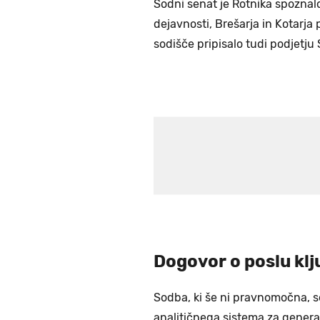
Sodni senat je Rotnika spoznalo
dejavnosti, Brešarja in Kotarja
sodišče pripisalo tudi podjetju 
Dogovor o poslu kl
Sodba, ki še ni pravnomočna, s
analitičnega sistema za generat