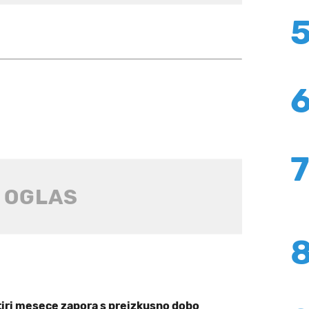
štiri mesece zapora s preizkusno dobo