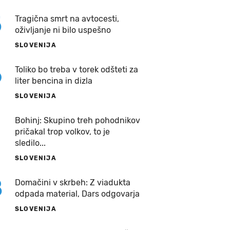
5
Tragična smrt na avtocesti,
oživljanje ni bilo uspešno
SLOVENIJA
6
Toliko bo treba v torek odšteti za
liter bencina in dizla
SLOVENIJA
7
Bohinj: Skupino treh pohodnikov
pričakal trop volkov, to je
sledilo...
SLOVENIJA
8
Domačini v skrbeh: Z viadukta
odpada material, Dars odgovarja
SLOVENIJA