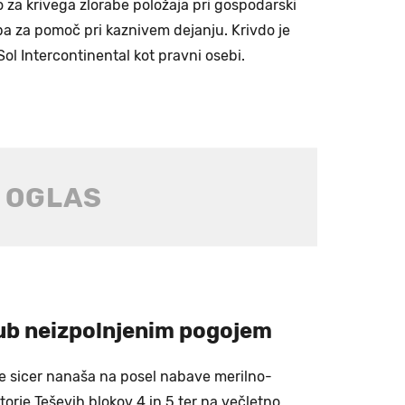
 za krivega zlorabe položaja pri gospodarski
 pa za pomoč pri kaznivem dejanju. Krivdo je
Sol Intercontinental kot pravni osebi.
jub neizpolnjenim pogojem
e sicer nanaša na posel nabave merilno-
orje Teševih blokov 4 in 5 ter na večletno