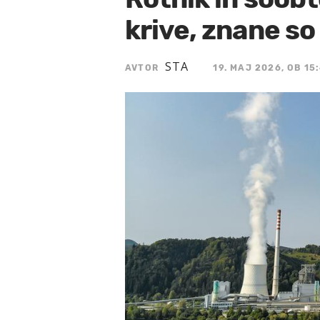
krive, znane so
STA
AVTOR
19. MAJ 2026, OB 15