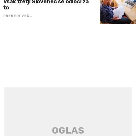
Vsak tretji Slovenec se odloči za
to
PREBERI VEČ…