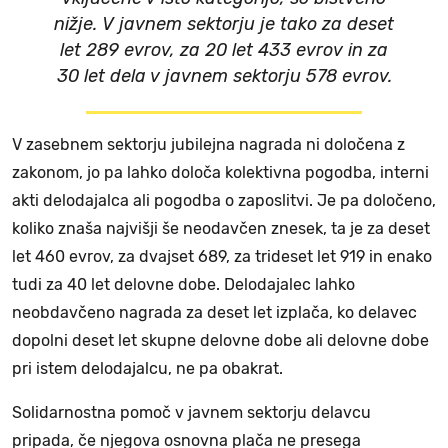
nižje. V javnem sektorju je tako za deset
let 289 evrov, za 20 let 433 evrov in za
30 let dela v javnem sektorju 578 evrov.
V zasebnem sektorju jubilejna nagrada ni določena z
zakonom, jo pa lahko določa kolektivna pogodba, interni
akti delodajalca ali pogodba o zaposlitvi. Je pa določeno,
koliko znaša najvišji še neodavčen znesek, ta je za deset
let 460 evrov, za dvajset 689, za trideset let 919 in enako
tudi za 40 let delovne dobe. Delodajalec lahko
neobdavčeno nagrada za deset let izplača, ko delavec
dopolni deset let skupne delovne dobe ali delovne dobe
pri istem delodajalcu, ne pa obakrat.
Solidarnostna pomoč v javnem sektorju delavcu
pripada, če njegova osnovna plača ne presega