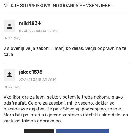
NO KJE SO PREISKOVALNI ORGANI,A SE VSEM JEBE....
miki1234
07:48 22.JANUAR 2019.
PRIJAVI
v sloveniji velja zakon ... manj ko delaš, večja odpravnina te
čaka
jakec1575
23:21 21.JANUAR 2019.
PRIJAVI
Vkolikor gre za javni sektor, potem je treba nekomu glavo
odsfraufat. Če gre za zasebni, mi je vseeno. dokler so
placane vse dajatve. Je pa v Sloveniji podcenjeno znanje.
Mora biti pa loterija izjemno zahtevno intelektualno delo, da
zasluzis taksno odpravnino.