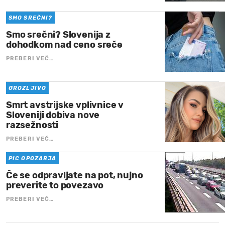
SMO SREČNI?
Smo srečni? Slovenija z
dohodkom nad ceno sreče
PREBERI VEČ…
GROZLJIVO
Smrt avstrijske vplivnice v
Sloveniji dobiva nove
razsežnosti
PREBERI VEČ…
PIC OPOZARJA
Če se odpravljate na pot, nujno
preverite to povezavo
PREBERI VEČ…