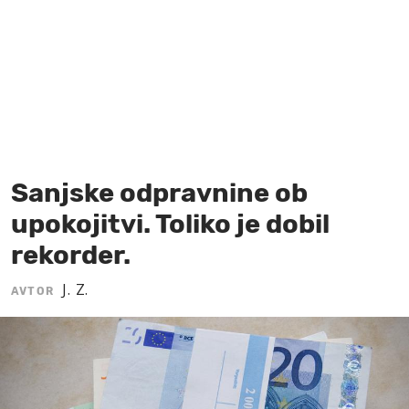
MOJ SANJ
Sanjske odpravnine ob
upokojitvi. Toliko je dobil
rekorder.
J. Z.
AVTOR