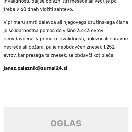
invalidnosti, daljše bolezni (tri mesece ali več), je pa
treba v 60 dneh vložiti zahtevo.
V primeru smrti delavca ali njegovega družinskega člana
je solidarnostna pomoč do višine 3.443 evrov
neovdavčena, v primeru invalidnosti, bolezni ali naravne
nesreče ali požara, pa je neobdavčen znesek 1.252
evrov, kar presega ta znesek, se obdavči kot plača.
janez.zalaznik@zurnal24.si