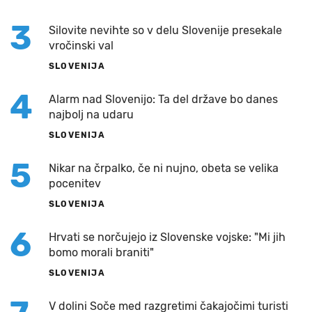
3
Silovite nevihte so v delu Slovenije presekale
vročinski val
SLOVENIJA
4
Alarm nad Slovenijo: Ta del države bo danes
najbolj na udaru
SLOVENIJA
5
Nikar na črpalko, če ni nujno, obeta se velika
pocenitev
SLOVENIJA
6
Hrvati se norčujejo iz Slovenske vojske: "Mi jih
bomo morali braniti"
SLOVENIJA
V dolini Soče med razgretimi čakajočimi turisti