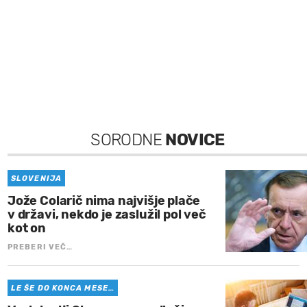
SORODNE
NOVICE
SLOVENIJA
Jože Colarič nima najvišje plače
v državi, nekdo je zaslužil pol več
kot on
PREBERI VEČ…
LE ŠE DO KONCA MESE…