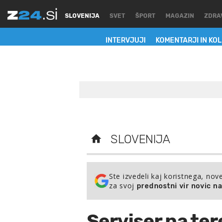
SLOVENIJA
SVET
ŠPORT
MAGAZIN
ZDRA
INTERVJUJI
KOMENTARJI IN KO
SLOVENIJA
Ste izvedeli kaj koristnega, nov
za svoj
prednostni vir novic n
Serviser na ter