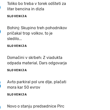
5
Toliko bo treba v torek odšteti za
liter bencina in dizla
SLOVENIJA
6
Bohinj: Skupino treh pohodnikov
pričakal trop volkov, to je
sledilo...
SLOVENIJA
7
Domačini v skrbeh: Z viadukta
odpada material, Dars odgovarja
SLOVENIJA
8
Avto parkiral pol ure dlje, plačati
mora kar 50 evrov
SLOVENIJA
9
Novo o stanju predsednice Pirc