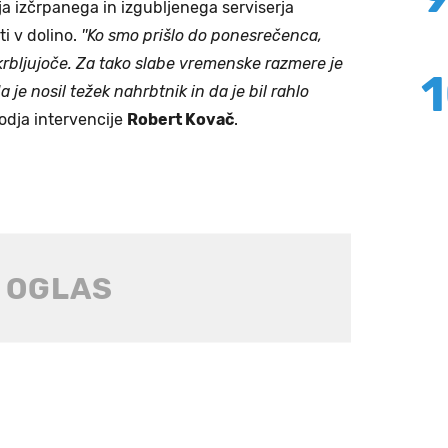
nja izčrpanega in izgubljenega serviserja
i v dolino.
''Ko smo prišlo do ponesrečenca,
skrbljujoče. Za tako slabe vremenske razmere je
da je nosil težek nahrbtnik in da je bil rahlo
vodja intervencije
Robert Kovač
.