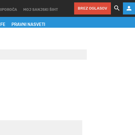
BREZ OGLASOV
RIPOROČA
MOJ SANJSKI ŠIHT
IFE
PRAVNI NASVETI