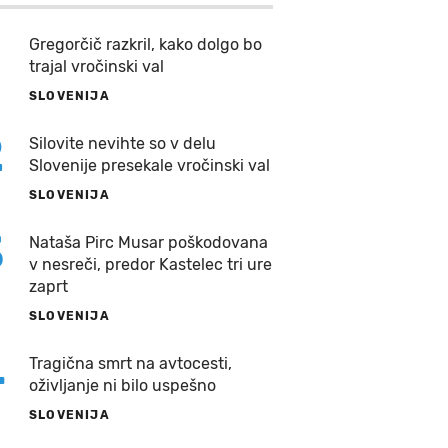
Gregorčič razkril, kako dolgo bo
trajal vročinski val
SLOVENIJA
2
Silovite nevihte so v delu
Slovenije presekale vročinski val
SLOVENIJA
3
Nataša Pirc Musar poškodovana
v nesreči, predor Kastelec tri ure
zaprt
SLOVENIJA
4
Tragična smrt na avtocesti,
oživljanje ni bilo uspešno
SLOVENIJA