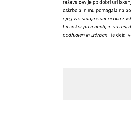
reševalcev je po dobri uri iska
oskrbela in mu pomagala na pot
njegovo stanje sicer ni bilo za
bil še kar pri močeh, je pa res, 
podhlajen in izčrpan,''
je dejal 