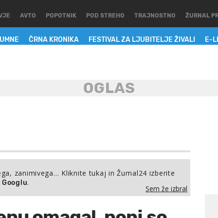
VJE
AVTO
POPOTNIK
POD STREHO
TRAJNOSTNO
ŽURNAL P
LUMNE
ČRNA KRONIKA
FESTIVAL ZA LJUBITELJE ŽIVALI
E-L
ega, zanimivega… Kliknite tukaj in Žurnal24 izberite
.
a Googlu
Sem že izbral
enu omagal, ponj so