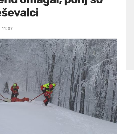
eševalci
 11:27