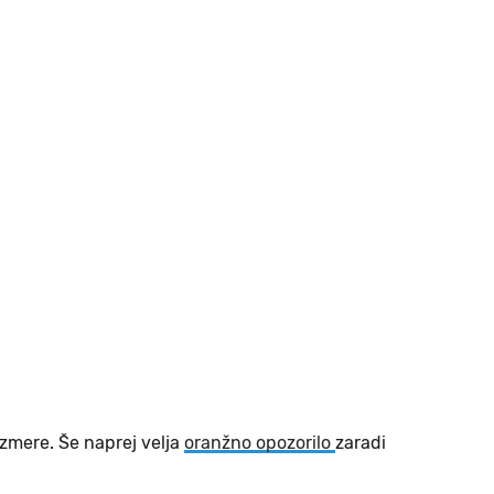
azmere. Še naprej velja
oranžno opozorilo
zaradi