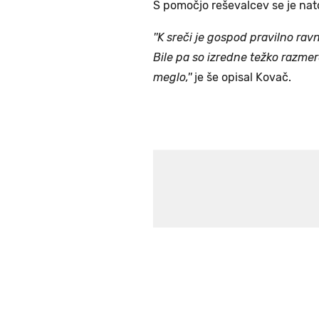
S pomočjo reševalcev se je nato 
''K sreči je gospod pravilno ra
Bile pa so izredne težko razme
meglo,''
je še opisal Kovač.