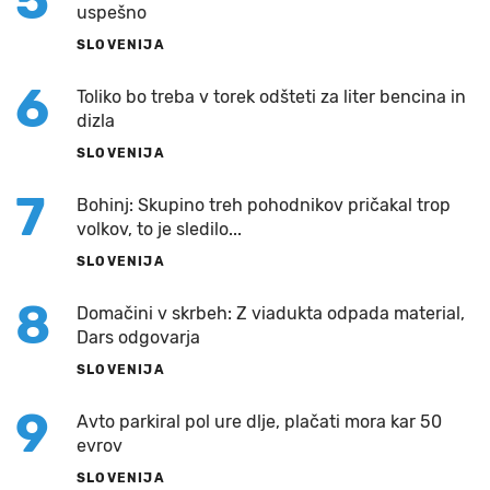
5
uspešno
SLOVENIJA
6
Toliko bo treba v torek odšteti za liter bencina in
dizla
SLOVENIJA
7
Bohinj: Skupino treh pohodnikov pričakal trop
volkov, to je sledilo...
SLOVENIJA
8
Domačini v skrbeh: Z viadukta odpada material,
Dars odgovarja
SLOVENIJA
9
Avto parkiral pol ure dlje, plačati mora kar 50
evrov
SLOVENIJA