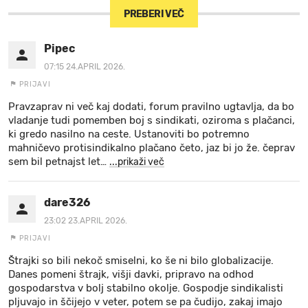
PREBERI VEČ
Pipec
07:15 24.APRIL 2026.
PRIJAVI
Pravzaprav ni več kaj dodati, forum pravilno ugtavlja, da bo
vladanje tudi pomemben boj s sindikati, oziroma s plačanci,
ki gredo nasilno na ceste. Ustanoviti bo potremno
mahničevo protisindikalno plačano četo, jaz bi jo že. čeprav
sem bil petnajst let
…
...prikaži več
dare326
23:02 23.APRIL 2026.
PRIJAVI
Štrajki so bili nekoč smiselni, ko še ni bilo globalizacije.
Danes pomeni štrajk, višji davki, pripravo na odhod
gospodarstva v bolj stabilno okolje. Gospodje sindikalisti
pljuvajo in ščijejo v veter, potem se pa čudijo, zakaj imajo