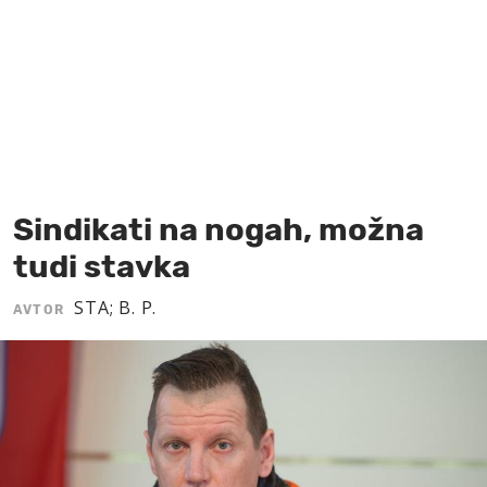
MOJ SANJ
Sindikati na nogah, možna
tudi stavka
STA; B. P.
AVTOR