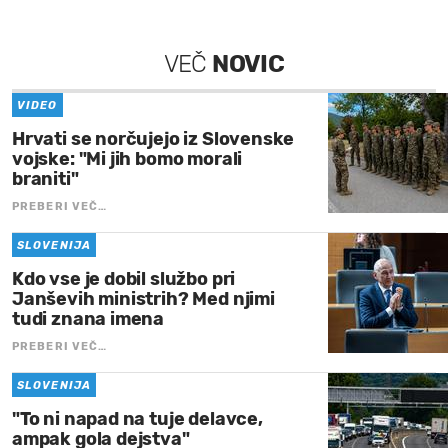
VEČ
NOVIC
VIDEO
Hrvati se norčujejo iz Slovenske
vojske: "Mi jih bomo morali
braniti"
PREBERI VEČ…
SLOVENIJA
Kdo vse je dobil službo pri
Janševih ministrih? Med njimi
tudi znana imena
PREBERI VEČ…
SLOVENIJA
"To ni napad na tuje delavce,
ampak gola dejstva"