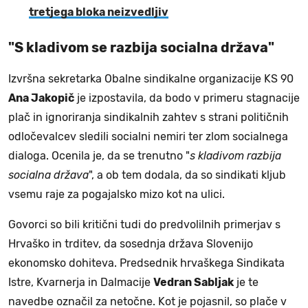
tretjega bloka neizvedljiv
"S kladivom se razbija socialna država"
Izvršna sekretarka Obalne sindikalne organizacije KS 90
Ana Jakopič
je izpostavila, da bodo v primeru stagnacije
plač in ignoriranja sindikalnih zahtev s strani političnih
odločevalcev sledili socialni nemiri ter zlom socialnega
dialoga. Ocenila je, da se trenutno "
s kladivom razbija
socialna država
", a ob tem dodala, da so sindikati kljub
vsemu raje za pogajalsko mizo kot na ulici.
Govorci so bili kritični tudi do predvolilnih primerjav s
Hrvaško in trditev, da sosednja država Slovenijo
ekonomsko dohiteva. Predsednik hrvaškega Sindikata
Istre, Kvarnerja in Dalmacije
Vedran Sabljak
je te
navedbe označil za netočne. Kot je pojasnil, so plače v