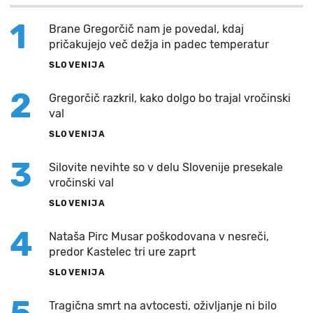
1
Brane Gregorčič nam je povedal, kdaj
pričakujejo več dežja in padec temperatur
SLOVENIJA
2
Gregorčič razkril, kako dolgo bo trajal vročinski
val
SLOVENIJA
3
Silovite nevihte so v delu Slovenije presekale
vročinski val
SLOVENIJA
4
Nataša Pirc Musar poškodovana v nesreči,
predor Kastelec tri ure zaprt
SLOVENIJA
Tragična smrt na avtocesti, oživljanje ni bilo