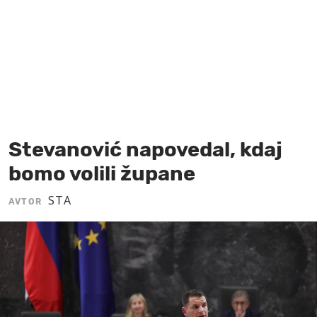
MOJ SANJ
Stevanović napovedal, kdaj
bomo volili župane
STA
AVTOR