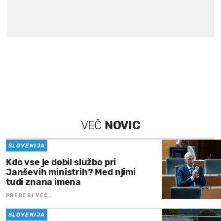
VEČ
NOVIC
SLOVENIJA
Kdo vse je dobil službo pri
Janševih ministrih? Med njimi
tudi znana imena
PREBERI VEČ…
SLOVENIJA