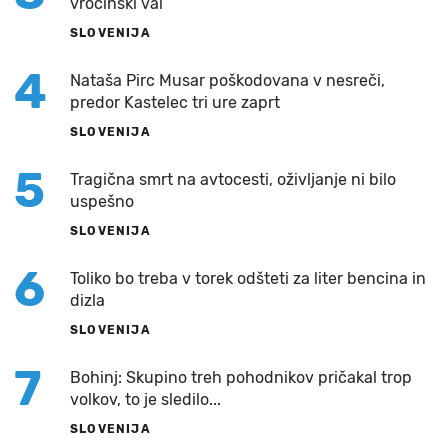
vročinski val
SLOVENIJA
4
Nataša Pirc Musar poškodovana v nesreči,
predor Kastelec tri ure zaprt
SLOVENIJA
5
Tragična smrt na avtocesti, oživljanje ni bilo
uspešno
SLOVENIJA
6
Toliko bo treba v torek odšteti za liter bencina in
dizla
SLOVENIJA
7
Bohinj: Skupino treh pohodnikov pričakal trop
volkov, to je sledilo...
SLOVENIJA