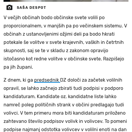
SAŠA DESPOT
V večjih občinah bodo občinske svete volili po
proporcionalnem, v manjših pa po večinskem sistemu. V
občinah z ustanovljenimi ožjimi deli pa bodo hkrati
potekale še volitve v svete krajevnih, vaških in četrtnih
skupnosti, saj se te v skladu z zakonom opravijo
istočasno kot redne volitve v občinske svete. Razpišejo
pa jih župani.
Z dnem, ki ga
predsednik
DZ določi za začetek volilnih
opravil, se lahko začnejo zbirati tudi podpisi v podporo
kandidaturam. Kandidate oz. kandidatne liste lahko
namreč poleg političnih strank v občini predlagajo tudi
volivci. V tem primeru mora biti kandidaturam priloženo
zahtevano število podpisov volivk in volivcev. To pomeni
podpise najmanj odstotka volivcev v volilni enoti na dan