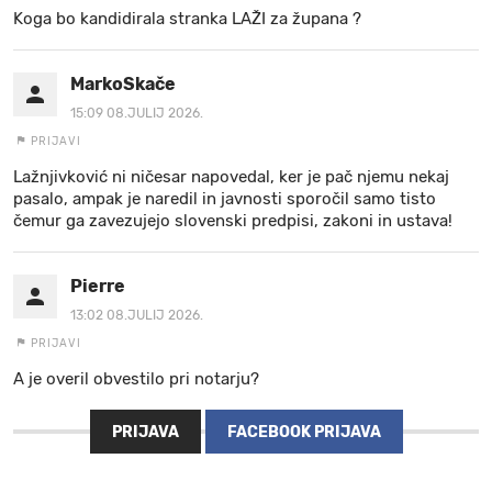
Koga bo kandidirala stranka LAŽI za župana ?
MarkoSkače
15:09 08.JULIJ 2026.
PRIJAVI
Lažnjivković ni ničesar napovedal, ker je pač njemu nekaj
pasalo, ampak je naredil in javnosti sporočil samo tisto
čemur ga zavezujejo slovenski predpisi, zakoni in ustava!
Pierre
13:02 08.JULIJ 2026.
PRIJAVI
A je overil obvestilo pri notarju?
PRIJAVA
FACEBOOK PRIJAVA