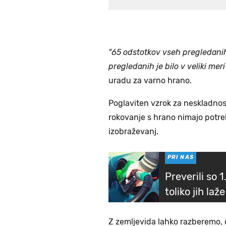
"65 odstotkov vseh pregledanih
pregledanih je bilo v veliki me
uradu za varno hrano.
Poglaviten vzrok za neskladnost
rokovanje s hrano nimajo potrebn
izobraževanj.
PRI NAS
Preverili so 
toliko jih laže 
Z zemljevida lahko razberemo, da