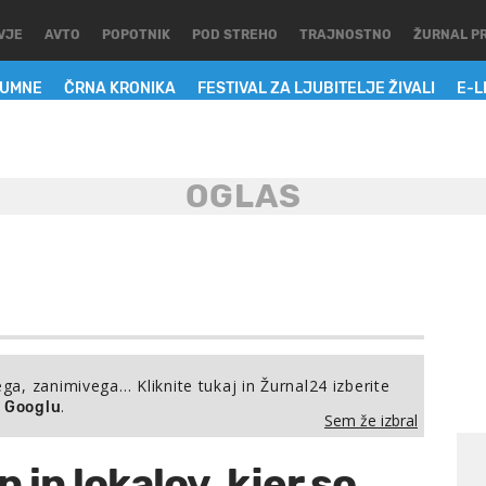
VJE
AVTO
POPOTNIK
POD STREHO
TRAJNOSTNO
ŽURNAL P
LUMNE
ČRNA KRONIKA
FESTIVAL ZA LJUBITELJE ŽIVALI
E-L
ega, zanimivega… Kliknite tukaj in Žurnal24 izberite
.
a Googlu
Sem že izbral
n in lokalov, kjer so