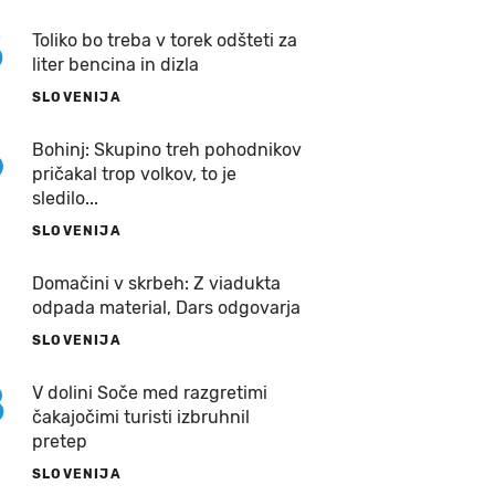
5
Toliko bo treba v torek odšteti za
liter bencina in dizla
SLOVENIJA
6
Bohinj: Skupino treh pohodnikov
pričakal trop volkov, to je
sledilo...
SLOVENIJA
7
Domačini v skrbeh: Z viadukta
odpada material, Dars odgovarja
SLOVENIJA
8
V dolini Soče med razgretimi
čakajočimi turisti izbruhnil
pretep
SLOVENIJA