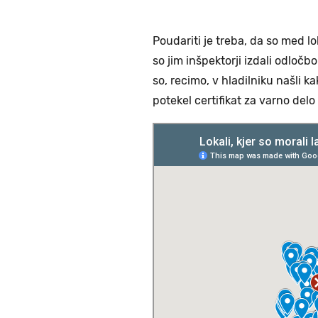
Poudariti je treba, da so med lok
so jim inšpektorji izdali odloč
so, recimo, v hladilniku našli k
potekel certifikat za varno delo z