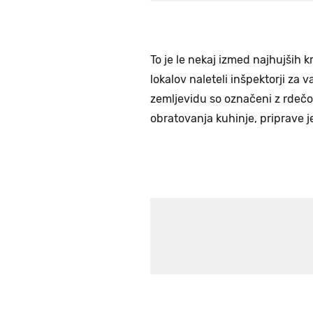
To je le nekaj izmed najhujših k
lokalov naleteli inšpektorji za 
zemljevidu so označeni z rdečo
obratovanja kuhinje, priprave je