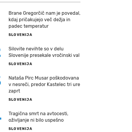
Brane Gregorčič nam je povedal,
kdaj pričakujejo več dežja in
padec temperatur
SLOVENIJA
2
Silovite nevihte so v delu
Slovenije presekale vročinski val
SLOVENIJA
3
Nataša Pirc Musar poškodovana
v nesreči, predor Kastelec tri ure
zaprt
SLOVENIJA
4
Tragična smrt na avtocesti,
oživljanje ni bilo uspešno
SLOVENIJA