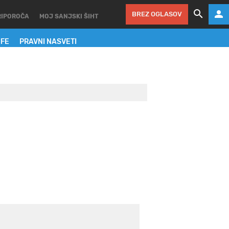
BREZ OGLASOV
RIPOROČA
MOJ SANJSKI ŠIHT
IFE
PRAVNI NASVETI