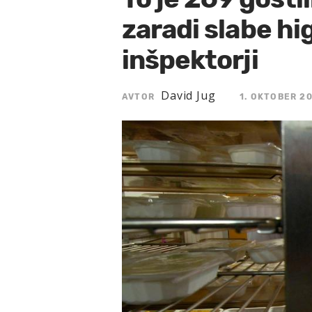
zaradi slabe hi
inšpektorji
David Jug
AVTOR
1. OKTOBER 20