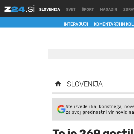
SLOVENIJA
SVET
ŠPORT
MAGAZIN
ZDRA
INTERVJUJI
KOMENTARJI IN KO
SLOVENIJA
Ste izvedeli kaj koristnega, nov
za svoj
prednostni vir novic n
To je 269 gostil