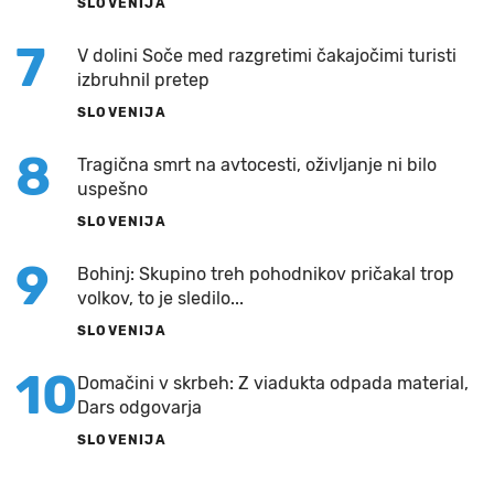
SLOVENIJA
7
V dolini Soče med razgretimi čakajočimi turisti
izbruhnil pretep
SLOVENIJA
8
Tragična smrt na avtocesti, oživljanje ni bilo
uspešno
SLOVENIJA
9
Bohinj: Skupino treh pohodnikov pričakal trop
volkov, to je sledilo...
SLOVENIJA
10
Domačini v skrbeh: Z viadukta odpada material,
Dars odgovarja
SLOVENIJA