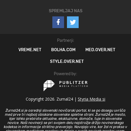
SPREMLJAJ NAS
Partnerji:
VREME.NET
BOLHA.COM
MED.OVER.NET
STYLE.OVER.NET
Powered by:
Copyright 2026. Zurnal24 |
Styria Media si
Žurnal24.si je osrednji slovenski novičarski portal, ki se po dosegu uvršča
med prve tri najbolj obiskane slovenske spletne strani. Žurnal24 je mesto,
kjer lahko prebirate aktualne, ekskluzivne, domače, tuje in slovenske
novice. Naši novinarji se pri svojem delu najstrožje držijo novinarskega
kodeksa in informacije striktno preverjajo. Navajajo vire, kar žal ni praksa v
slovenskem medijskem prostoru in dajejo v svojih novicah prostor vsem,