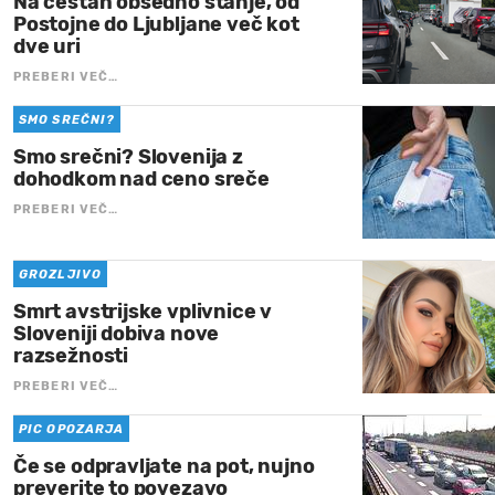
Na cestah obsedno stanje, od
Postojne do Ljubljane več kot
dve uri
PREBERI VEČ…
SMO SREČNI?
Smo srečni? Slovenija z
dohodkom nad ceno sreče
PREBERI VEČ…
GROZLJIVO
Smrt avstrijske vplivnice v
Sloveniji dobiva nove
razsežnosti
PREBERI VEČ…
PIC OPOZARJA
Če se odpravljate na pot, nujno
preverite to povezavo