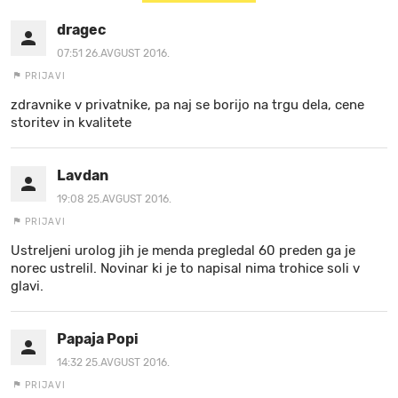
dragec
07:51 26.AVGUST 2016.
PRIJAVI
zdravnike v privatnike, pa naj se borijo na trgu dela, cene
storitev in kvalitete
Lavdan
19:08 25.AVGUST 2016.
PRIJAVI
Ustreljeni urolog jih je menda pregledal 60 preden ga je
norec ustrelil. Novinar ki je to napisal nima trohice soli v
glavi.
Papaja Popi
14:32 25.AVGUST 2016.
PRIJAVI