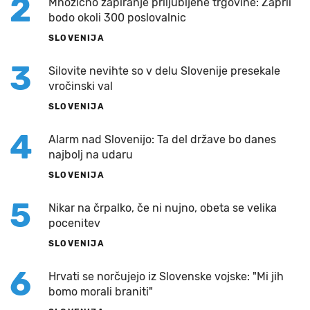
2
Množično zapiranje priljubljene trgovine: Zaprli
bodo okoli 300 poslovalnic
SLOVENIJA
3
Silovite nevihte so v delu Slovenije presekale
vročinski val
SLOVENIJA
4
Alarm nad Slovenijo: Ta del države bo danes
najbolj na udaru
SLOVENIJA
5
Nikar na črpalko, če ni nujno, obeta se velika
pocenitev
SLOVENIJA
6
Hrvati se norčujejo iz Slovenske vojske: "Mi jih
bomo morali braniti"