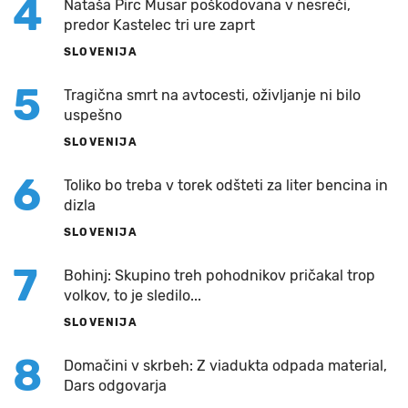
4
Nataša Pirc Musar poškodovana v nesreči,
predor Kastelec tri ure zaprt
SLOVENIJA
5
Tragična smrt na avtocesti, oživljanje ni bilo
uspešno
SLOVENIJA
6
Toliko bo treba v torek odšteti za liter bencina in
dizla
SLOVENIJA
7
Bohinj: Skupino treh pohodnikov pričakal trop
volkov, to je sledilo...
SLOVENIJA
8
Domačini v skrbeh: Z viadukta odpada material,
Dars odgovarja