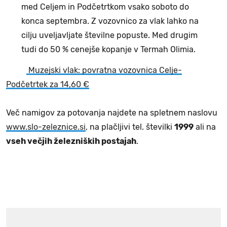
med Celjem in Podčetrtkom vsako soboto do
konca septembra. Z vozovnico za vlak lahko na
cilju uveljavljate številne popuste. Med drugim
tudi do 50 % cenejše kopanje v Termah Olimia.
Muzejski vlak: povratna vozovnica Celje-
Podčetrtek za 14,60 €
Več namigov za potovanja najdete na spletnem naslovu
www.slo-zeleznice.si
, na plačljivi tel. številki
1999
ali na
vseh večjih železniških postajah
.