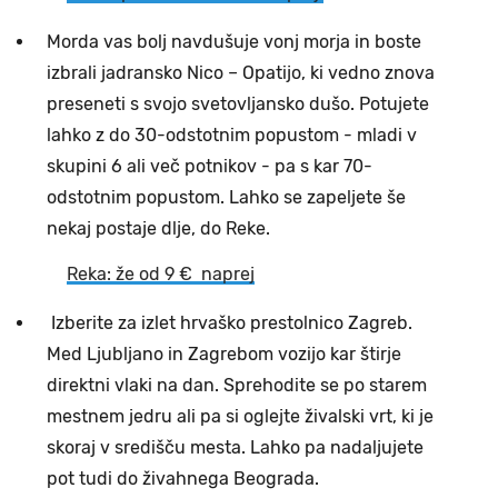
Morda vas bolj navdušuje vonj morja in boste
izbrali jadransko Nico – Opatijo, ki vedno znova
preseneti s svojo svetovljansko dušo. Potujete
lahko z do 30-odstotnim popustom - mladi v
skupini 6 ali več potnikov - pa s kar 70-
odstotnim popustom. Lahko se zapeljete še
nekaj postaje dlje, do Reke.
Reka: že od 9 € naprej
Izberite za izlet hrvaško prestolnico Zagreb.
Med Ljubljano in Zagrebom vozijo kar štirje
direktni vlaki na dan. Sprehodite se po starem
mestnem jedru ali pa si oglejte živalski vrt, ki je
skoraj v središču mesta. Lahko pa nadaljujete
pot tudi do živahnega Beograda.