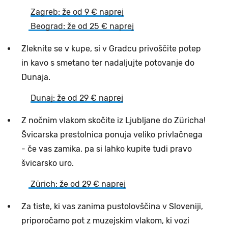
Zagreb: že od 9 € naprej
Beograd: že od 25 € naprej
Zleknite se v kupe, si v Gradcu privoščite potep
in kavo s smetano ter nadaljujte potovanje do
Dunaja.
Dunaj: že od 29 € naprej
Z nočnim vlakom skočite iz Ljubljane do Züricha!
Švicarska prestolnica ponuja veliko privlačnega
- če vas zamika, pa si lahko kupite tudi pravo
švicarsko uro.
Zürich: že od 29 € naprej
Za tiste, ki vas zanima pustolovščina v Sloveniji,
priporočamo pot z muzejskim vlakom, ki vozi