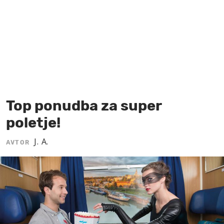
MOJ SANJ
Top ponudba za super
poletje!
J. A.
AVTOR