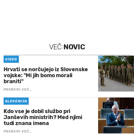
VEČ
NOVIC
VIDEO
Hrvati se norčujejo iz Slovenske
vojske: "Mi jih bomo morali
braniti"
PREBERI VEČ…
SLOVENIJA
Kdo vse je dobil službo pri
Janševih ministrih? Med njimi
tudi znana imena
PREBERI VEČ…