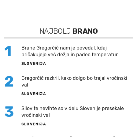
NAJBOLJ
BRANO
1
Brane Gregorčič nam je povedal, kdaj
pričakujejo več dežja in padec temperatur
SLOVENIJA
2
Gregorčič razkril, kako dolgo bo trajal vročinski
val
SLOVENIJA
3
Silovite nevihte so v delu Slovenije presekale
vročinski val
SLOVENIJA