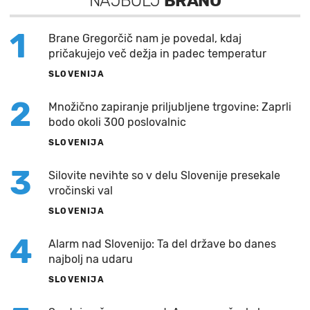
NAJBOLJ
BRANO
1
Brane Gregorčič nam je povedal, kdaj
pričakujejo več dežja in padec temperatur
SLOVENIJA
2
Množično zapiranje priljubljene trgovine: Zaprli
bodo okoli 300 poslovalnic
SLOVENIJA
3
Silovite nevihte so v delu Slovenije presekale
vročinski val
SLOVENIJA
4
Alarm nad Slovenijo: Ta del države bo danes
najbolj na udaru
SLOVENIJA