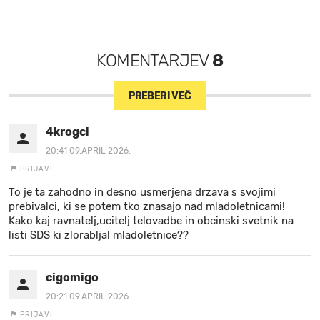
KOMENTARJEV
8
PREBERI VEČ
4krogci
20:41 09.APRIL 2026.
PRIJAVI
To je ta zahodno in desno usmerjena drzava s svojimi
prebivalci, ki se potem tko znasajo nad mladoletnicami!
Kako kaj ravnatelj,ucitelj telovadbe in obcinski svetnik na
listi SDS ki zlorabljal mladoletnice??
cigomigo
20:21 09.APRIL 2026.
PRIJAVI