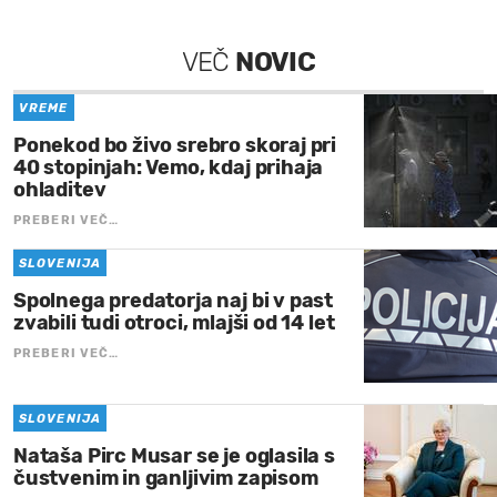
VEČ
NOVIC
VREME
Ponekod bo živo srebro skoraj pri
40 stopinjah: Vemo, kdaj prihaja
ohladitev
PREBERI VEČ…
SLOVENIJA
Spolnega predatorja naj bi v past
zvabili tudi otroci, mlajši od 14 let
PREBERI VEČ…
SLOVENIJA
Nataša Pirc Musar se je oglasila s
čustvenim in ganljivim zapisom