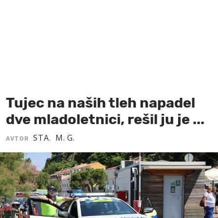
MOJ SANJ
Tujec na naših tleh napadel
dve mladoletnici, rešil ju je ...
STA
M. G.
AVTOR
,