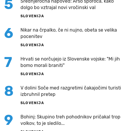
5
Srednjeročna napoved: Arso sporoča, kako
dolgo bo vztrajal novi vročinski val
SLOVENIJA
6
Nikar na črpalko, če ni nujno, obeta se velika
pocenitev
SLOVENIJA
7
Hrvati se norčujejo iz Slovenske vojske: "Mi jih
bomo morali braniti"
SLOVENIJA
8
V dolini Soče med razgretimi čakajočimi turisti
izbruhnil pretep
SLOVENIJA
9
Bohinj: Skupino treh pohodnikov pričakal trop
volkov, to je sledilo...