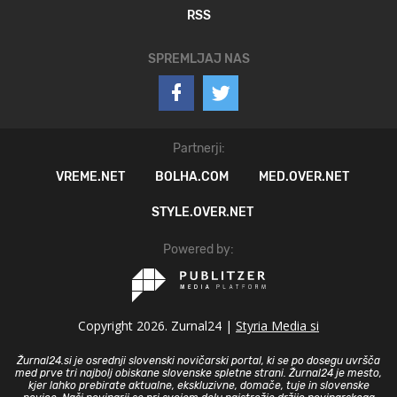
RSS
SPREMLJAJ NAS
Partnerji:
VREME.NET
BOLHA.COM
MED.OVER.NET
STYLE.OVER.NET
Powered by:
Copyright 2026. Zurnal24 |
Styria Media si
Žurnal24.si je osrednji slovenski novičarski portal, ki se po dosegu uvršča
med prve tri najbolj obiskane slovenske spletne strani. Žurnal24 je mesto,
kjer lahko prebirate aktualne, ekskluzivne, domače, tuje in slovenske