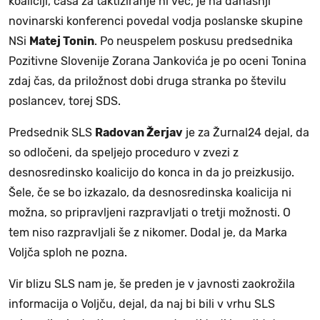
koaliciji, časa za taktiziranje ni več, je na današnji
novinarski konferenci povedal vodja poslanske skupine
NSi
Matej Tonin
. Po neuspelem poskusu predsednika
Pozitivne Slovenije Zorana Jankovića je po oceni Tonina
zdaj čas, da priložnost dobi druga stranka po številu
poslancev, torej SDS.
Predsednik SLS
Radovan Žerjav
je za Žurnal24 dejal, da
so odločeni, da speljejo proceduro v zvezi z
desnosredinsko koalicijo do konca in da jo preizkusijo.
Šele, če se bo izkazalo, da desnosredinska koalicija ni
možna, so pripravljeni razpravljati o tretji možnosti. O
tem niso razpravljali še z nikomer. Dodal je, da Marka
Voljča sploh ne pozna.
Vir blizu SLS nam je, še preden je v javnosti zaokrožila
informacija o Voljču, dejal, da naj bi bili v vrhu SLS