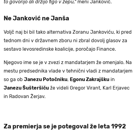
to govorijo ali držijo figo v žepu,"
meni Janković.
Ne Janković ne Janša
Voljč naj bi bil tako alternativa Zoranu Jankoviću, ki pred
tednom dni v državnem zboru ni zbral dovolj glasov za
sestavo levosredinske koalicije, poročajo Finance.
Njegovo ime se je v zvezi z mandatarjem že omenjalo. Na
mestu predsednika vlade v tehnični vladi z mandatarjem
so ga ob
Janezu Potočniku
,
Egonu Zakrajšku
in
Janezu Šušteršiču
že videli Gregor Virant, Karl Erjavec
in Radovan Žerjav.
Za premierja se je potegoval že leta 1992