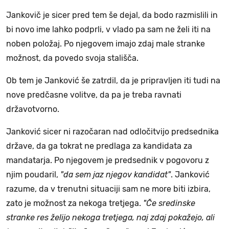
Jankovič je sicer pred tem še dejal, da bodo razmislili in
bi novo ime lahko podprli, v vlado pa sam ne želi iti na
noben položaj. Po njegovem imajo zdaj male stranke
možnost, da povedo svoja stališča.
Ob tem je Janković še zatrdil, da je pripravljen iti tudi na
nove predčasne volitve, da pa je treba ravnati
državotvorno.
Janković sicer ni razočaran nad odločitvijo predsednika
države, da ga tokrat ne predlaga za kandidata za
mandatarja. Po njegovem je predsednik v pogovoru z
njim poudaril,
"da sem jaz njegov kandidat"
. Janković
razume, da v trenutni situaciji sam ne more biti izbira,
zato je možnost za nekoga tretjega.
"Če sredinske
stranke res želijo nekoga tretjega, naj zdaj pokažejo, ali