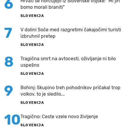
6
Hrvati se norčujejo iz Slovenske vojske: "Mi jih
bomo morali braniti"
SLOVENIJA
7
V dolini Soče med razgretimi čakajočimi turisti
izbruhnil pretep
SLOVENIJA
8
Tragična smrt na avtocesti, oživljanje ni bilo
uspešno
SLOVENIJA
9
Bohinj: Skupino treh pohodnikov pričakal trop
volkov, to je sledilo...
SLOVENIJA
10
Tragično: Ceste vzele novo življenje
SLOVENIJA