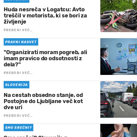
Huda nesreča v Logatcu: Avto
treščil v motorista, ki se bori za
življenje
PREBERI VEČ…
PRAVNI NASVET
"Organizirati moram pogreb, ali
imam pravico do odsotnosti z
dela?"
PREBERI VEČ…
SLOVENIJA
Na cestah obsedno stanje, od
Postojne do Ljubljane več kot
dve uri
PREBERI VEČ…
SMO SREČNI?