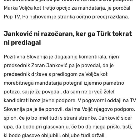
Marka Voljča kot tretjo opcijo za mandatarja, je poročal
Pop TV. Po njihovem je stranka očitno precej razklana.
Janković ni razočaran, ker ga Türk tokrat
ni predlagal
Pozitivna Slovenija je dogajanje komentirala, njen
predsednik Zoran Janković pa je povedal, da je
predsednik države s predlogom za Voljča kot
morebitnega mandatarja potegnil izjemno pametno
potezo, saj je že povedal, da sam ne bi več želel
kandidirati brez javne podpore. V pogovorni oddaji na TV
Slovenija pa je še ponovil, da ima Voljč njegovo podporo,
sploh, če jo bo imel tudi s strani stranke. Janković sicer
upa, da bodo pri glasovanju, če bo do njega prišlo, tisti,
ki bodo glasove obljubili, obljube tudi držali.