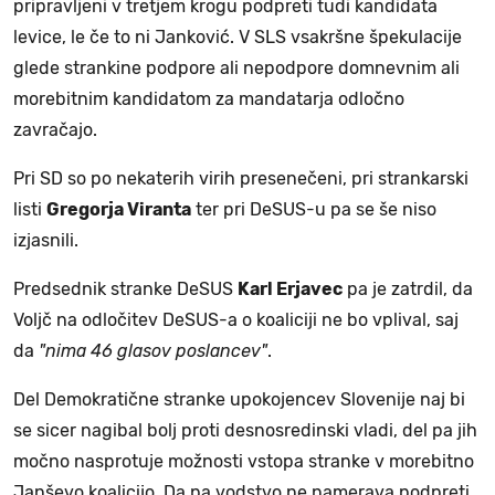
pripravljeni v tretjem krogu podpreti tudi kandidata
levice, le če to ni Janković. V SLS vsakršne špekulacije
glede strankine podpore ali nepodpore domnevnim ali
morebitnim kandidatom za mandatarja odločno
zavračajo.
Pri SD so po nekaterih virih presenečeni, pri strankarski
listi
Gregorja Viranta
ter pri DeSUS-u pa se še niso
izjasnili.
Predsednik stranke DeSUS
Karl Erjavec
pa je zatrdil, da
Voljč na odločitev DeSUS-a o koaliciji ne bo vplival, saj
da
"nima 46 glasov poslancev"
.
Del Demokratične stranke upokojencev Slovenije naj bi
se sicer nagibal bolj proti desnosredinski vladi, del pa jih
močno nasprotuje možnosti vstopa stranke v morebitno
Janševo koalicijo. Da pa vodstvo ne namerava podpreti