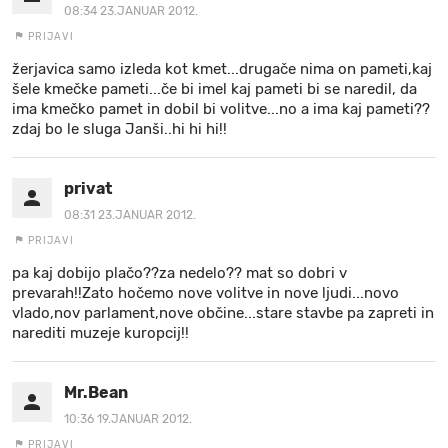
08:34 23.JANUAR 2012.
PRIJAVI
žerjavica samo izleda kot kmet...drugače nima on pameti,kaj
šele kmečke pameti...če bi imel kaj pameti bi se naredil, da
ima kmečko pamet in dobil bi volitve...no a ima kaj pameti??
zdaj bo le sluga Janši..hi hi hi!!
privat
08:31 23.JANUAR 2012.
PRIJAVI
pa kaj dobijo plačo??za nedelo?? mat so dobri v
prevarah!!Zato hočemo nove volitve in nove ljudi...novo
vlado,nov parlament,nove občine...stare stavbe pa zapreti in
narediti muzeje kuropcij!!
Mr.Bean
10:36 19.JANUAR 2012.
PRIJAVI