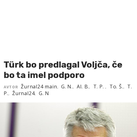
MOJ SANJ
Türk bo predlagal Voljča, če
bo ta imel podporo
Žurnal24 main
G. N.
Al. B.
T. P.
To. Š.
T.
AVTOR
,
,
,
,
,
P.
Žurnal24
G. N
,
,