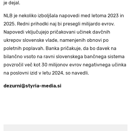
je dejal.
NLB je nekoliko izboljšala napovedi med letoma 2023 in
2025. Redni prihodki naj bi presegli milijardo evrov.
Napovedi vključujejo pričakovani učinek davčnih
ukrepov slovenske vlade, namenjenih obnovi po
poletnih poplavah. Banka pričakuje, da bo davek na
bilančno vsoto na ravni slovenskega bančnega sistema
povzročil več kot 30 milijonov evrov negativnega učinka
na poslovni izid v letu 2024, so navedli.
dezurni@styria-media.si