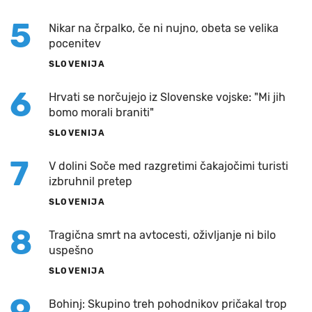
5
Nikar na črpalko, če ni nujno, obeta se velika
pocenitev
SLOVENIJA
6
Hrvati se norčujejo iz Slovenske vojske: "Mi jih
bomo morali braniti"
SLOVENIJA
7
V dolini Soče med razgretimi čakajočimi turisti
izbruhnil pretep
SLOVENIJA
8
Tragična smrt na avtocesti, oživljanje ni bilo
uspešno
SLOVENIJA
9
Bohinj: Skupino treh pohodnikov pričakal trop