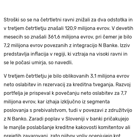
Stroški so se na četrtletni ravni znižali za dva odstotka in
v tretjem četrtletju znašali 120,9 milijona evrov. V devetih
mesecih so znašali 361,6 milijona evrov, pri čemer je bilo
7,2 milijona evrov povezanih z integracijo N Banke. Izziv
predstavlja inflacija v regiji, ki vztraja na visoki ravni in
se le počasi umirja, so navedli.
V tretjem četrtletju je bilo oblikovanih 3,1 milijona evrov
neto oslabitev in rezervacij za kreditna tveganja. Razvoj
portfelja je prispeval k povečanju neto oslabitev za 7,7
milijona evrov, kar izhaja izključno iz segmenta
poslovanja s prebivalstvom, tudi v povezavi z združitvijo
z N Banko. Zaradi poplav v Sloveniji v banki pričakujejo
le manjše poslabšanje kreditne kakovosti komitentov ali
prejetih zavarovanj, zato njihov vpliv ocenjujejo kot