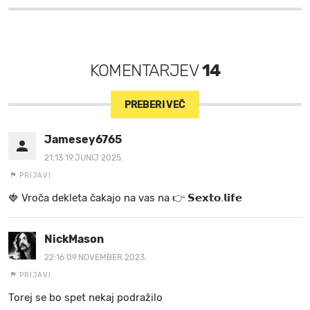
KOMENTARJEV
14
PREBERI VEČ
Jamesey6765
21:13 19.JUNIJ 2025.
PRIJAVI
🍓 V r o č a d e k l e t a ča k a jo na va s n a 👉 𝗦𝗲𝘅𝘁𝗼.𝗹𝗶𝗳𝗲
NickMason
22:16 09.NOVEMBER 2023.
PRIJAVI
Torej se bo spet nekaj podražilo