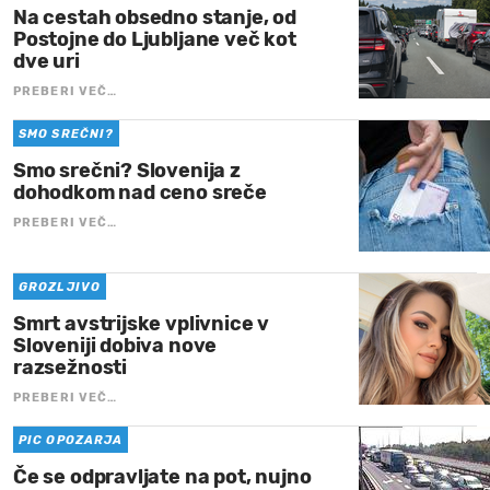
Na cestah obsedno stanje, od
Postojne do Ljubljane več kot
dve uri
PREBERI VEČ…
SMO SREČNI?
Smo srečni? Slovenija z
dohodkom nad ceno sreče
PREBERI VEČ…
GROZLJIVO
Smrt avstrijske vplivnice v
Sloveniji dobiva nove
razsežnosti
PREBERI VEČ…
PIC OPOZARJA
Če se odpravljate na pot, nujno