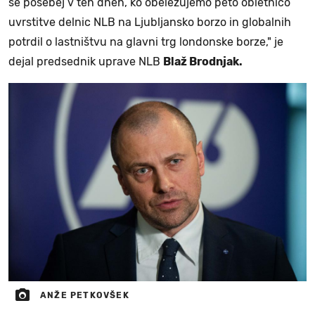
še posebej v teh dneh, ko obeležujemo peto obletnico
uvrstitve delnic NLB na Ljubljansko borzo in globalnih
potrdil o lastništvu na glavni trg londonske borze," je
dejal predsednik uprave NLB
Blaž Brodnjak.
ANŽE PETKOVŠEK