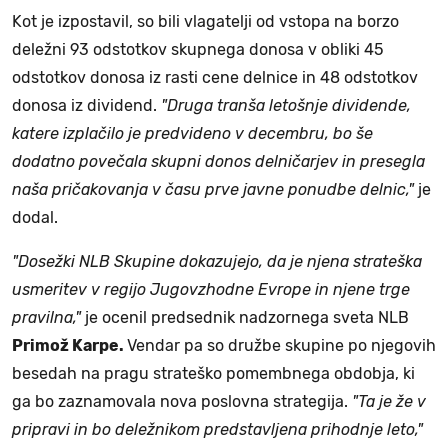
Kot je izpostavil, so bili vlagatelji od vstopa na borzo
deležni 93 odstotkov skupnega donosa v obliki 45
odstotkov donosa iz rasti cene delnice in 48 odstotkov
donosa iz dividend.
"Druga tranša letošnje dividende,
katere izplačilo je predvideno v decembru, bo še
dodatno povečala skupni donos delničarjev in presegla
naša pričakovanja v času prve javne ponudbe delnic,"
je
dodal.
"Dosežki NLB Skupine dokazujejo, da je njena strateška
usmeritev v regijo Jugovzhodne Evrope in njene trge
pravilna,"
je ocenil predsednik nadzornega sveta NLB
Primož Karpe.
Vendar pa so družbe skupine po njegovih
besedah na pragu strateško pomembnega obdobja, ki
ga bo zaznamovala nova poslovna strategija.
"Ta je že v
pripravi in bo deležnikom predstavljena prihodnje leto,"