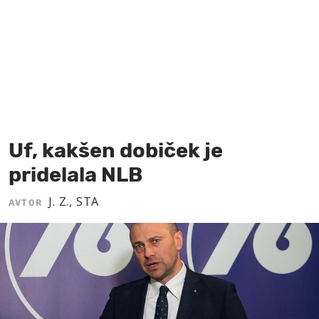
MOJ SANJ
Uf, kakšen dobiček je
pridelala NLB
J. Z., STA
AVTOR