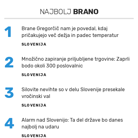
NAJBOLJ
BRANO
1
Brane Gregorčič nam je povedal, kdaj
pričakujejo več dežja in padec temperatur
SLOVENIJA
2
Množično zapiranje priljubljene trgovine: Zaprli
bodo okoli 300 poslovalnic
SLOVENIJA
3
Silovite nevihte so v delu Slovenije presekale
vročinski val
SLOVENIJA
4
Alarm nad Slovenijo: Ta del države bo danes
najbolj na udaru
SLOVENIJA