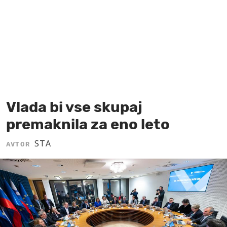
MOJ SANJ
Vlada bi vse skupaj
premaknila za eno leto
STA
AVTOR