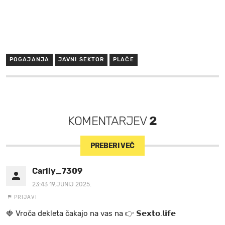
POGAJANJA
JAVNI SEKTOR
PLAČE
KOMENTARJEV
2
PREBERI VEČ
Carliy_7309
23:43 19.JUNIJ 2025.
PRIJAVI
🍓 V r o č a d e k l e t a ča k a jo na va s n a 👉 𝗦𝗲𝘅𝘁𝗼.𝗹𝗶𝗳𝗲