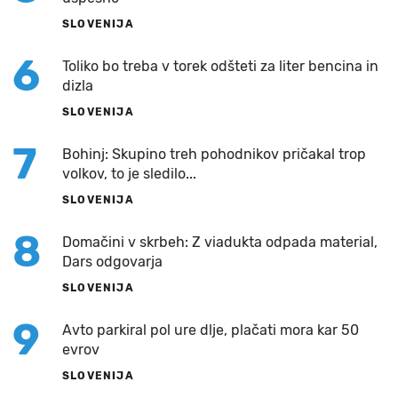
SLOVENIJA
6
Toliko bo treba v torek odšteti za liter bencina in
dizla
SLOVENIJA
7
Bohinj: Skupino treh pohodnikov pričakal trop
volkov, to je sledilo...
SLOVENIJA
8
Domačini v skrbeh: Z viadukta odpada material,
Dars odgovarja
SLOVENIJA
9
Avto parkiral pol ure dlje, plačati mora kar 50
evrov
SLOVENIJA