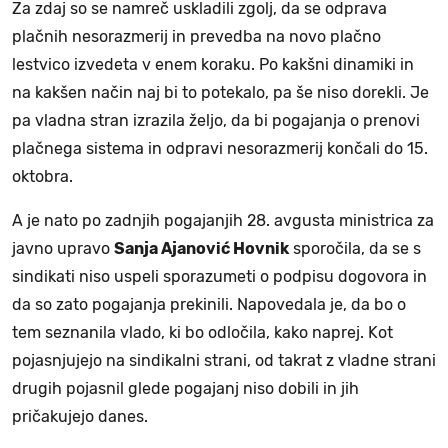
Za zdaj so se namreč uskladili zgolj, da se odprava
plačnih nesorazmerij in prevedba na novo plačno
lestvico izvedeta v enem koraku. Po kakšni dinamiki in
na kakšen način naj bi to potekalo, pa še niso dorekli. Je
pa vladna stran izrazila željo, da bi pogajanja o prenovi
plačnega sistema in odpravi nesorazmerij končali do 15.
oktobra.
A je nato po zadnjih pogajanjih 28. avgusta ministrica za
javno upravo
Sanja Ajanović Hovnik
sporočila, da se s
sindikati niso uspeli sporazumeti o podpisu dogovora in
da so zato pogajanja prekinili. Napovedala je, da bo o
tem seznanila vlado, ki bo odločila, kako naprej. Kot
pojasnjujejo na sindikalni strani, od takrat z vladne strani
drugih pojasnil glede pogajanj niso dobili in jih
pričakujejo danes.