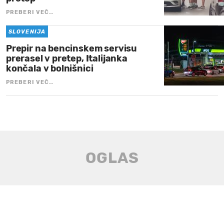
PREBERI VEČ…
SLOVENIJA
Prepir na bencinskem servisu
prerasel v pretep, Italijanka
končala v bolnišnici
PREBERI VEČ…