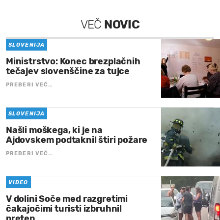
VEČ
NOVIC
SLOVENIJA
Ministrstvo: Konec brezplačnih
tečajev slovenščine za tujce
PREBERI VEČ…
SLOVENIJA
Našli moškega, ki je na
Ajdovskem podtaknil štiri požare
PREBERI VEČ…
VIDEO
V dolini Soče med razgretimi
čakajočimi turisti izbruhnil
pretep