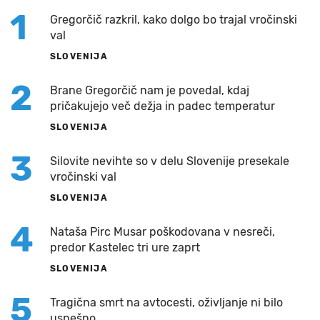
1
Gregorčič razkril, kako dolgo bo trajal vročinski
val
SLOVENIJA
2
Brane Gregorčič nam je povedal, kdaj
pričakujejo več dežja in padec temperatur
SLOVENIJA
3
Silovite nevihte so v delu Slovenije presekale
vročinski val
SLOVENIJA
4
Nataša Pirc Musar poškodovana v nesreči,
predor Kastelec tri ure zaprt
SLOVENIJA
5
Tragična smrt na avtocesti, oživljanje ni bilo
uspešno