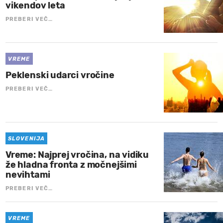
vikendov leta
PREBERI VEČ…
VREME
Peklenski udarci vročine
PREBERI VEČ…
SLOVENIJA
Vreme: Najprej vročina, na vidiku
že hladna fronta z močnejšimi
nevihtami
PREBERI VEČ…
VREME