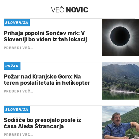
VEČ
NOVIC
SLOVENIJA
Prihaja popolni Sončev mrk: V
Sloveniji bo viden iz teh lokacij
PREBERI VEČ…
POŽAR
Požar nad Kranjsko Goro: Na
teren poslali letala in helikopter
PREBERI VEČ…
SLOVENIJA
Sodišče bo presojalo posle iz
časa Aleša Štrancarja
PREBERI VEČ…