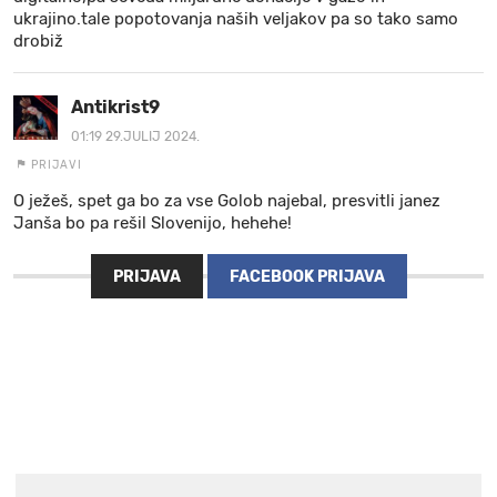
ukrajino.tale popotovanja naših veljakov pa so tako samo
drobiž
Antikrist9
01:19 29.JULIJ 2024.
PRIJAVI
O ježeš, spet ga bo za vse Golob najebal, presvitli janez
Janša bo pa rešil Slovenijo, hehehe!
PRIJAVA
FACEBOOK PRIJAVA