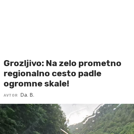
MOJ SANJ
Grozljivo: Na zelo prometno
regionalno cesto padle
ogromne skale!
Da. B.
AVTOR