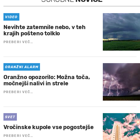
VIDEO
Nevihte zatemnile nebo, v teh
krajih pošteno tolklo
PREBERI VEČ…
ORANŽNI ALARM
Oranžno opozorilo: Možna toča,
močnejši nalivi in strele
PREBERI VEČ…
SVET
Vročinske kupole vse pogostejše
PREBERI VEČ…