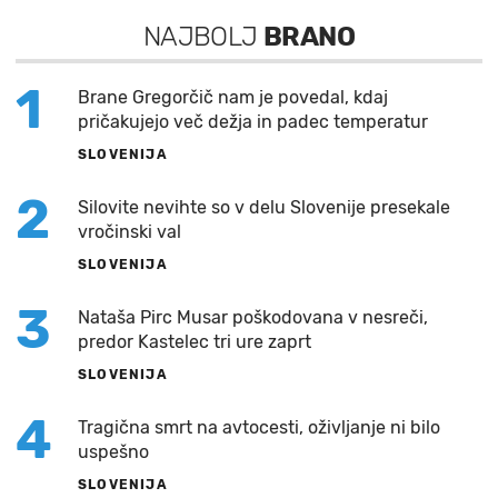
NAJBOLJ
BRANO
1
Brane Gregorčič nam je povedal, kdaj
pričakujejo več dežja in padec temperatur
SLOVENIJA
2
Silovite nevihte so v delu Slovenije presekale
vročinski val
SLOVENIJA
3
Nataša Pirc Musar poškodovana v nesreči,
predor Kastelec tri ure zaprt
SLOVENIJA
4
Tragična smrt na avtocesti, oživljanje ni bilo
uspešno
SLOVENIJA