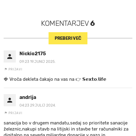
KOMENTARJEV
6
PREBERI VEČ
Nickio2175
09:23 19.JUNIJ 2025.
PRIJAVI
🍓 V r o č a d e k l e t a ča k a jo na va s n a 👉 𝗦𝗲𝘅𝘁𝗼.𝗹𝗶𝗳𝗲
andrija
04:23 29.JULIJ 2024.
PRIJAVI
sanacija bo v drugem mandatu,sedaj so prioritete sanacije
železnic,nakupi stavb na litijski in stavbe ter računalniki za
digitalno,pa seveda miljardne donacije v gazo in