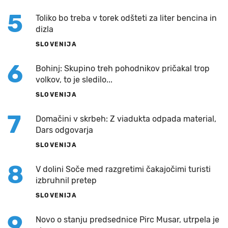
5
Toliko bo treba v torek odšteti za liter bencina in
dizla
SLOVENIJA
6
Bohinj: Skupino treh pohodnikov pričakal trop
volkov, to je sledilo...
SLOVENIJA
7
Domačini v skrbeh: Z viadukta odpada material,
Dars odgovarja
SLOVENIJA
8
V dolini Soče med razgretimi čakajočimi turisti
izbruhnil pretep
SLOVENIJA
9
Novo o stanju predsednice Pirc Musar, utrpela je