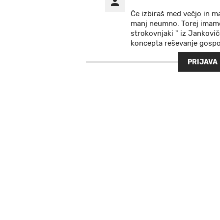
Če izbiraš med večjo in m
manj neumno. Torej imamo 
strokovnjaki " iz Jankovič
koncepta reševanje gosp
PRIJAVA