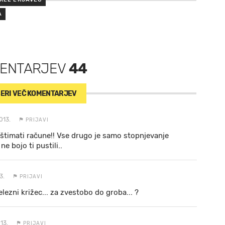
A
ENTARJEV
44
ERI VEČ
KOMENTARJEV
013.
PRIJAVI
oštimati račune!! Vse drugo je samo stopnjevanje
e bojo ti pustili..
3.
PRIJAVI
lezni križec... za zvestobo do groba... ?
13.
PRIJAVI