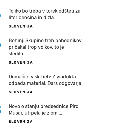
5
Toliko bo treba v torek odšteti za
liter bencina in dizla
SLOVENIJA
6
Bohinj: Skupino treh pohodnikov
pričakal trop volkov, to je
sledilo...
SLOVENIJA
7
Domačini v skrbeh: Z viadukta
odpada material, Dars odgovarja
SLOVENIJA
8
Novo o stanju predsednice Pirc
Musar, utrpela je zlom ...
SLOVENIJA