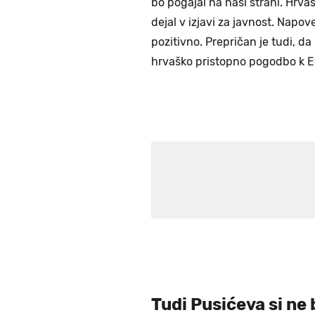
bo pogajal na naši strani. Hrv
dejal v izjavi za javnost. Napo
pozitivno. Prepričan je tudi, da
hrvaško pristopno pogodbo k Ev
Tudi Pusićeva si ne 