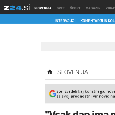
SLOVENIJA
SVET
ŠPORT
MAGAZIN
ZDRA
INTERVJUJI
KOMENTARJI IN KO
SLOVENIJA
Ste izvedeli kaj koristnega, nov
za svoj
prednostni vir novic n
"Vsak dan ima 