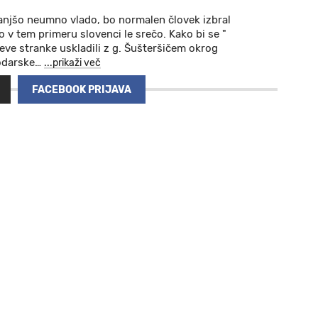
anjšo neumno vlado, bo normalen človek izbral
v tem primeru slovenci le srečo. Kako bi se "
eve stranke uskladili z g. Šušteršičem okrog
odarske
…
...prikaži več
FACEBOOK PRIJAVA