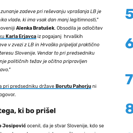
 zunanje zadeve pri reševanju vprašanja LB je
a vlade, ki ima vsak dan manj legitimnosti,"
oveniji
Alenka Bratušek
. Obsodila je odločitev
ku
Karla Erjavca
iz pogajanj hrvaških
eve v zvezi z LB in Hrvaško pripeljal praktično
nteresu Slovenije. Vendar to pri predsedniku
nje političnih težav je očitno pripravljen
avo."
a pri predsedniku države
Borutu Pahorju
ni
dogovor.
ega, ki bo prišel
o Josipović
ocenil, da je stvar Slovenije, kdo se