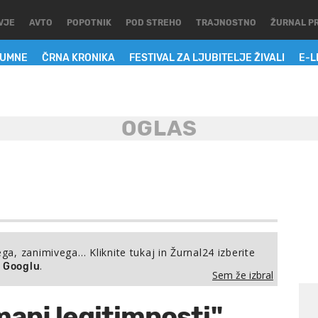
VJE
AVTO
POPOTNIK
POD STREHO
TRAJNOSTNO
ŽURNAL P
LUMNE
ČRNA KRONIKA
FESTIVAL ZA LJUBITELJE ŽIVALI
E-L
ega, zanimivega… Kliknite tukaj in Žurnal24 izberite
.
a Googlu
Sem že izbral
manj legitimnosti"