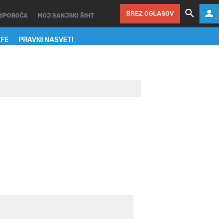
BREZ OGLASOV
RIPOROČA
MOJ SANJSKI ŠIHT
IFE
PRAVNI NASVETI