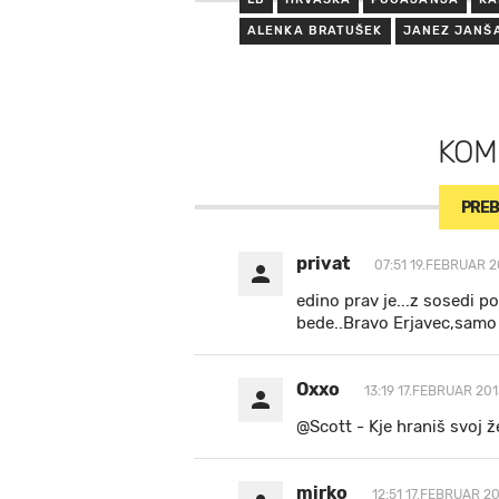
ALENKA BRATUŠEK
JANEZ JANŠ
KOM
PREB
privat
07:51 19.FEBRUAR 2
edino prav je...z sosedi p
bede..Bravo Erjavec,samo n
Oxxo
13:19 17.FEBRUAR 201
@Scott - Kje hraniš svoj že
mirko
12:51 17.FEBRUAR 20