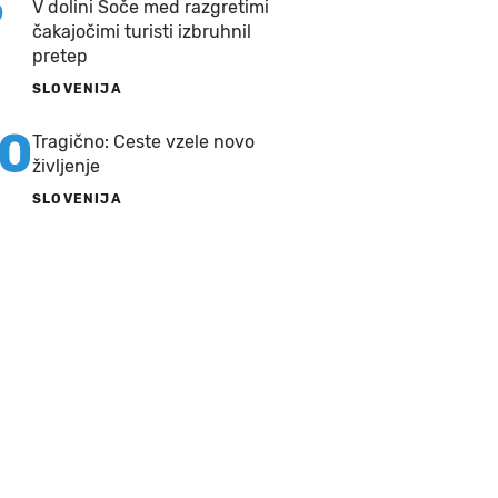
9
V dolini Soče med razgretimi
čakajočimi turisti izbruhnil
pretep
SLOVENIJA
10
Tragično: Ceste vzele novo
življenje
SLOVENIJA