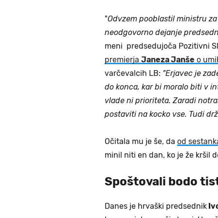
"
Odvzem pooblastil ministru za
neodgovorno dejanje predsednik
meni predsedujoča Pozitivni Sl
premierja
Janeza Janše
o umi
varčevalcih LB:
"Erjavec je zad
do konca, kar bi moralo biti v i
vlade ni prioriteta. Zaradi notra
postaviti na kocko vse. Tudi drž
Očitala mu je še, da
od sestank
minil niti en dan, ko je že kršil 
Spoštovali bodo tist
Danes je hrvaški predsednik
Iv