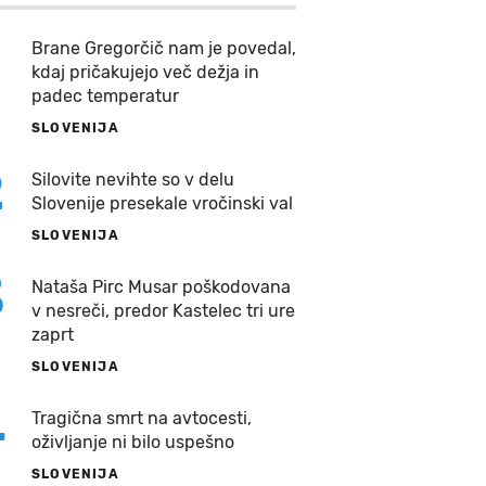
Brane Gregorčič nam je povedal,
kdaj pričakujejo več dežja in
padec temperatur
SLOVENIJA
2
Silovite nevihte so v delu
Slovenije presekale vročinski val
SLOVENIJA
3
Nataša Pirc Musar poškodovana
v nesreči, predor Kastelec tri ure
zaprt
SLOVENIJA
4
Tragična smrt na avtocesti,
oživljanje ni bilo uspešno
SLOVENIJA