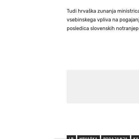
Tudi hrvaška zunanja ministrica
vsebinskega vpliva na pogajanj
posledica slovenskih notranjepo
LB
HRVAŠKA
POGAJANJA
KA