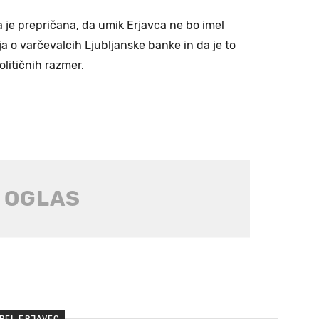
 je prepričana, da umik Erjavca ne bo imel
a o varčevalcih Ljubljanske banke in da je to
litičnih razmer.
REL ERJAVEC