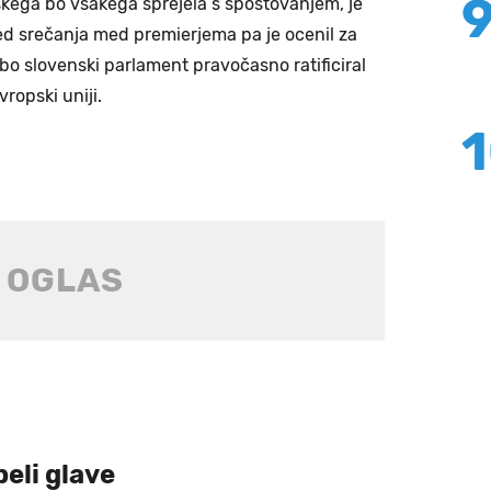
aškega bo vsakega sprejela s spoštovanjem, je
ved srečanja med premierjema pa je ocenil za
 bo slovenski parlament pravočasno ratificiral
ropski uniji.
beli glave