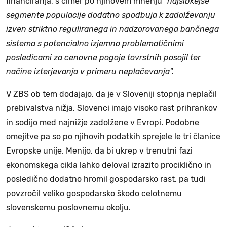
financiranja, s čimer po njihovem mnenju
"najšibkejše
segmente populacije dodatno spodbuja k zadolževanju
izven striktno reguliranega in nadzorovanega bančnega
sistema s potencialno izjemno problematičnimi
posledicami za cenovne pogoje tovrstnih posojil ter
načine izterjevanja v primeru neplačevanja".
V ZBS ob tem dodajajo, da je v Sloveniji stopnja neplačil
prebivalstva nižja, Slovenci imajo visoko rast prihrankov
in sodijo med najnižje zadolžene v Evropi. Podobne
omejitve pa so po njihovih podatkih sprejele le tri članice
Evropske unije. Menijo, da bi ukrep v trenutni fazi
ekonomskega cikla lahko deloval izrazito prociklično in
posledično dodatno hromil gospodarsko rast, pa tudi
povzročil veliko gospodarsko škodo celotnemu
slovenskemu poslovnemu okolju.