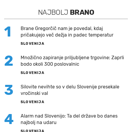
NAJBOLJ
BRANO
1
Brane Gregorčič nam je povedal, kdaj
pričakujejo več dežja in padec temperatur
SLOVENIJA
2
Množično zapiranje priljubljene trgovine: Zaprli
bodo okoli 300 poslovalnic
SLOVENIJA
3
Silovite nevihte so v delu Slovenije presekale
vročinski val
SLOVENIJA
4
Alarm nad Slovenijo: Ta del države bo danes
najbolj na udaru
SLOVENIJA