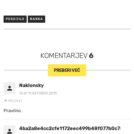
POSOJILO
BANKA
KOMENTARJEV
6
PREBERI VEČ
Naklonsky
12:41 11.OKTOBER 2019.
PRIJAVI
Pravilno.
4ba2a8e4cc2cfe1172eec499b48f077b0c78143