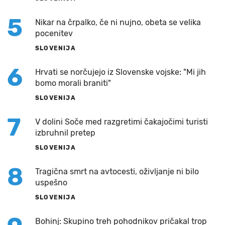
5
Nikar na črpalko, če ni nujno, obeta se velika
pocenitev
SLOVENIJA
6
Hrvati se norčujejo iz Slovenske vojske: "Mi jih
bomo morali braniti"
SLOVENIJA
7
V dolini Soče med razgretimi čakajočimi turisti
izbruhnil pretep
SLOVENIJA
8
Tragična smrt na avtocesti, oživljanje ni bilo
uspešno
SLOVENIJA
Bohinj: Skupino treh pohodnikov pričakal trop