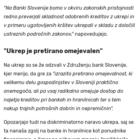
"Na Banki Slovenije bomo v okviru zakonskih pristojnosti
redno preverjali skladnost odobrenih kreditov z ukrepi in
v primeru ugotovljenih kršitev ukrepali v skladu z določili
ustreznih področnih zakonov,"
napovedujejo.
"Ukrep je pretirano omejevalen"
Na ukrep so se že odzvali v Združenju bank Slovenije,
kjer merijo, da gre za
"izrazito pretirano omejevalnost, ki
velikemu delu gospodinjstev v Sloveniji praktično
onemogoča, ali pa vsaj radikalno omejuje dostop do
najetja kreditov pri bankah in hranilnicah ter s tem
nakup trajnih potrošnih dobrin in nepremičnin".
Opozarjajo tudi na diskriminatorno naravo ukrepa, saj se
ta nanaša zgolj na banke in hranilnice kot ponudnike