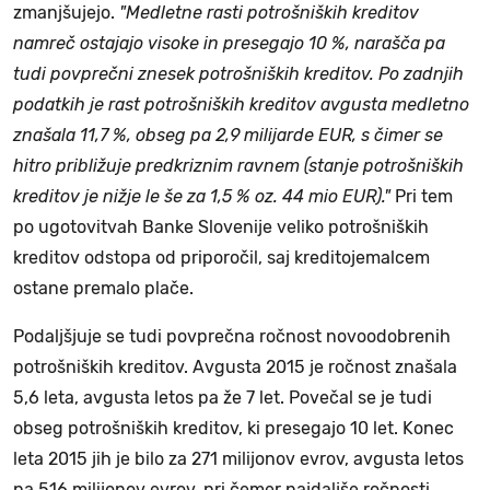
zmanjšujejo.
"Medletne rasti potrošniških kreditov
namreč ostajajo visoke in presegajo 10 %, narašča pa
tudi povprečni znesek potrošniških kreditov. Po zadnjih
podatkih je rast potrošniških kreditov avgusta medletno
znašala 11,7 %, obseg pa 2,9 milijarde EUR, s čimer se
hitro približuje predkriznim ravnem (stanje potrošniških
kreditov je nižje le še za 1,5 % oz. 44 mio EUR)."
Pri tem
po ugotovitvah Banke Slovenije veliko potrošniških
kreditov odstopa od priporočil, saj kreditojemalcem
ostane premalo plače.
Podaljšjuje se tudi povprečna ročnost novoodobrenih
potrošniških kreditov. Avgusta 2015 je ročnost znašala
5,6 leta, avgusta letos pa že 7 let. Povečal se je tudi
obseg potrošniških kreditov, ki presegajo 10 let. Konec
leta 2015 jih je bilo za 271 milijonov evrov, avgusta letos
pa 516 milijonov evrov, pri čemer najdaljše ročnosti