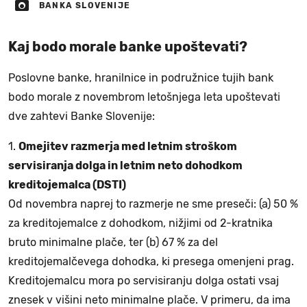
BANKA SLOVENIJE
Kaj bodo morale banke upoštevati?
Poslovne banke, hranilnice in podružnice tujih bank
bodo morale z novembrom letošnjega leta upoštevati
dve zahtevi Banke Slovenije:
1.
Omejitev razmerja med letnim stroškom
servisiranja dolga in letnim neto dohodkom
kreditojemalca (DSTI)
Od novembra naprej to razmerje ne sme preseči: (a) 50 %
za kreditojemalce z dohodkom, nižjimi od 2-kratnika
bruto minimalne plače, ter (b) 67 % za del
kreditojemalčevega dohodka, ki presega omenjeni prag.
Kreditojemalcu mora po servisiranju dolga ostati vsaj
znesek v višini neto minimalne plače. V primeru, da ima