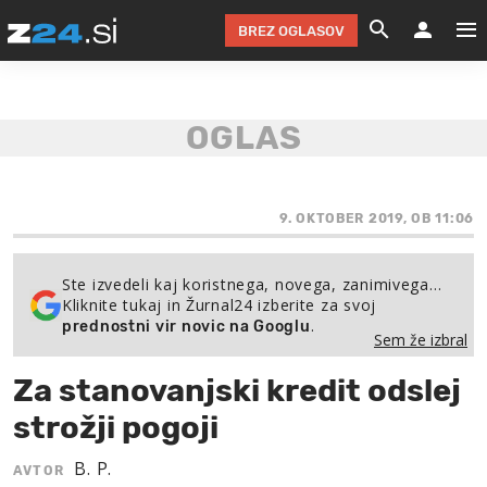
BREZ OGLASOV
GRADIMO &
OLIMPI
EKO 
INTE
T
SLOV
KOMENTARJ
FILM & G
NEPRE
AVTO 
NO
FI
SV
ČRNA 
KOMB
VARČ
AKT
KO
BI
ŠP
FESTIVAL ZA L
LEPOT
MOTO
NA 
NA
O
9. OKTOBER 2019, OB 11:06
MAG
ODNOSI IN
ŽIVLJEN
IZ DR
KOLE
E-
ZDR
POGLEJ
Ste izvedeli kaj koristnega, novega, zanimivega…
Kliknite tukaj in Žurnal24 izberite za svoj
HOROSKOP IN
PRAVNI
ŠOFER
ZIMSK
PRE
AV
.
prednostni vir novic na Googlu
Sem že izbral
JOO
IN
POPO
POGLEJ
POGLEJ
POGLEJ
Za stanovanjski kredit odslej
SEM 
POD S
POGLEJ
strožji pogoji
TRAJN
POGLEJ
B. P.
AVTOR
ŽURNAL P