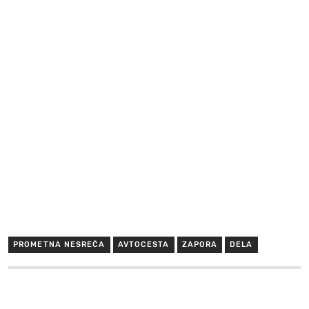
PROMETNA NESREČA
AVTOCESTA
ZAPORA
DELA