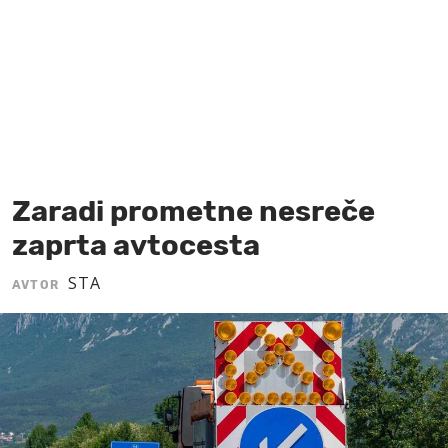
MOJ SANJ
Zaradi prometne nesreče
zaprta avtocesta
STA
AVTOR