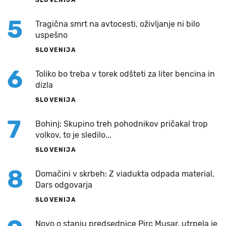
5
Tragična smrt na avtocesti, oživljanje ni bilo
uspešno
SLOVENIJA
6
Toliko bo treba v torek odšteti za liter bencina in
dizla
SLOVENIJA
7
Bohinj: Skupino treh pohodnikov pričakal trop
volkov, to je sledilo...
SLOVENIJA
8
Domačini v skrbeh: Z viadukta odpada material,
Dars odgovarja
SLOVENIJA
Novo o stanju predsednice Pirc Musar, utrpela je