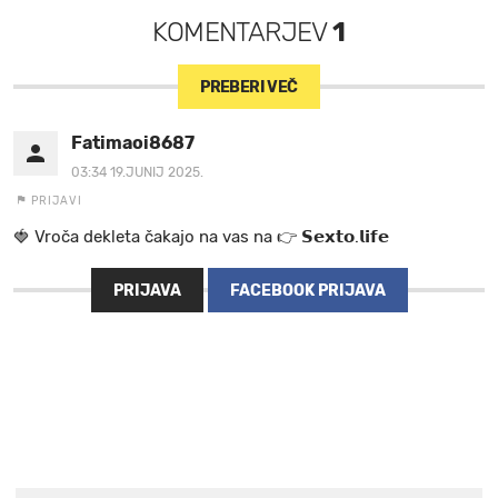
KOMENTARJEV
1
PREBERI VEČ
Fatimaoi8687
03:34 19.JUNIJ 2025.
PRIJAVI
🍓 V r o č a d e k l e t a ča k a jo na va s n a 👉 𝗦𝗲𝘅𝘁𝗼.𝗹𝗶𝗳𝗲
PRIJAVA
FACEBOOK PRIJAVA