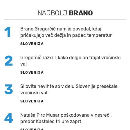
NAJBOLJ
BRANO
1
Brane Gregorčič nam je povedal, kdaj
pričakujejo več dežja in padec temperatur
SLOVENIJA
2
Gregorčič razkril, kako dolgo bo trajal vročinski
val
SLOVENIJA
3
Silovite nevihte so v delu Slovenije presekale
vročinski val
SLOVENIJA
4
Nataša Pirc Musar poškodovana v nesreči,
predor Kastelec tri ure zaprt
SLOVENIJA