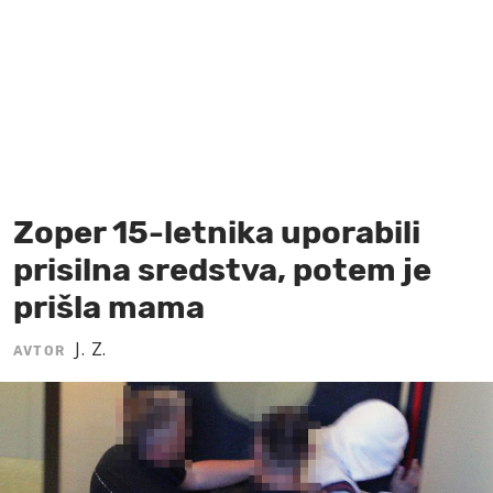
MOJ SANJ
Zoper 15-letnika uporabili
prisilna sredstva, potem je
prišla mama
J. Z.
AVTOR