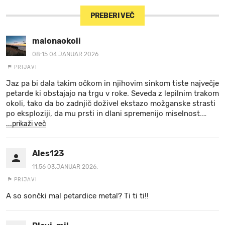
PREBERI VEČ
malonaokoli
08:15 04.JANUAR 2026.
PRIJAVI
Jaz pa bi dala takim očkom in njihovim sinkom tiste največje
petarde ki obstajajo na trgu v roke. Seveda z lepilnim trakom
okoli, tako da bo zadnjič doživel ekstazo možganske strasti
po eksploziji, da mu prsti in dlani spremenijo miselnost.
…
...prikaži več
Ales123
11:56 03.JANUAR 2026.
PRIJAVI
A so sončki mal petardice metal? Ti ti ti!!