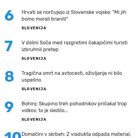
6
Hrvati se norčujejo iz Slovenske vojske: "Mi jih
bomo morali braniti"
SLOVENIJA
7
V dolini Soče med razgretimi čakajočimi turisti
izbruhnil pretep
SLOVENIJA
8
Tragična smrt na avtocesti, oživljanje ni bilo
uspešno
SLOVENIJA
9
Bohinj: Skupino treh pohodnikov pričakal trop
volkov, to je sledilo...
SLOVENIJA
10
Domačini v skrbeh: Z viadukta odpada material,