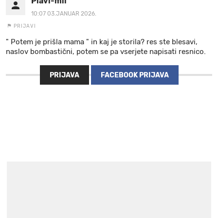
Plavi-mil
10:07 03.JANUAR 2026.
PRIJAVI
" Potem je prišla mama " in kaj je storila? res ste blesavi,
naslov bombastični, potem se pa vserjete napisati resnico.
PRIJAVA
FACEBOOK PRIJAVA