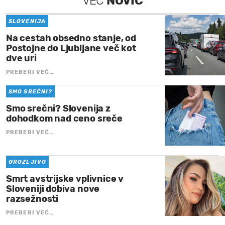
VEČ
NOVIC
SLOVENIJA
Na cestah obsedno stanje, od
Postojne do Ljubljane več kot
dve uri
PREBERI VEČ…
SMO SREČNI?
Smo srečni? Slovenija z
dohodkom nad ceno sreče
PREBERI VEČ…
GROZLJIVO
Smrt avstrijske vplivnice v
Sloveniji dobiva nove
razsežnosti
PREBERI VEČ…