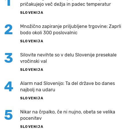
1
pričakujejo več dežja in padec temperatur
SLOVENIJA
2
Množično zapiranje priljubljene trgovine: Zaprli
bodo okoli 300 poslovalnic
SLOVENIJA
3
Silovite nevihte so v delu Slovenije presekale
vročinski val
SLOVENIJA
4
Alarm nad Slovenijo: Ta del države bo danes
najbolj na udaru
SLOVENIJA
5
Nikar na črpalko, če ni nujno, obeta se velika
pocenitev
SLOVENIJA