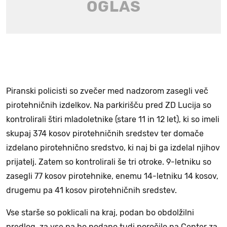
Piranski policisti so zvečer med nadzorom zasegli več
pirotehničnih izdelkov. Na parkirišču pred ZD Lucija so
kontrolirali štiri mladoletnike (stare 11 in 12 let), ki so imeli
skupaj 374 kosov pirotehničnih sredstev ter domače
izdelano pirotehnično sredstvo, ki naj bi ga izdelal njihov
prijatelj. Zatem so kontrolirali še tri otroke. 9-letniku so
zasegli 77 kosov pirotehnike, enemu 14-letniku 14 kosov,
drugemu pa 41 kosov pirotehničnih sredstev.
Vse starše so poklicali na kraj, podan bo obdolžilni
predlog, za vse pa bo podano tudi poročilo na Center za