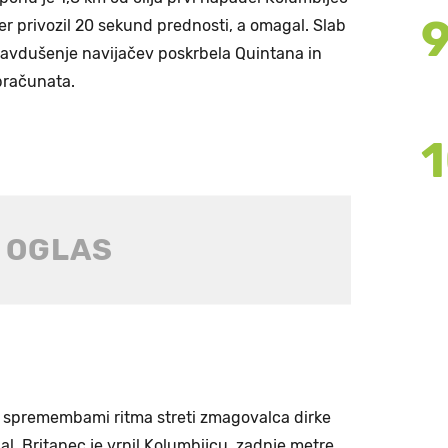
icer privozil 20 sekund prednosti, a omagal. Slab
navdušenje navijačev poskrbela Quintana in
obračunata.
l s spremembami ritma streti zmagovalca dirke
dal. Britanec je vrnil Kolumbijcu, zadnje metre