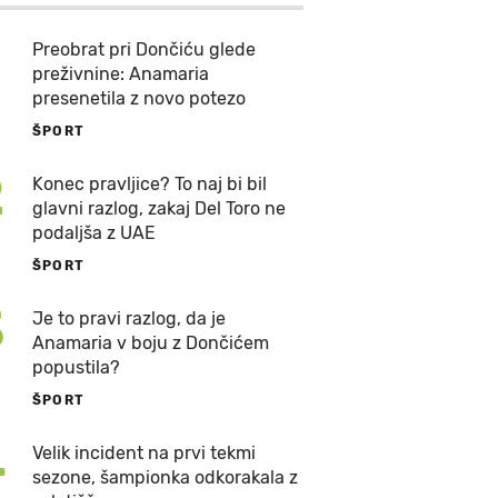
Preobrat pri Dončiću glede
preživnine: Anamaria
presenetila z novo potezo
ŠPORT
2
Konec pravljice? To naj bi bil
glavni razlog, zakaj Del Toro ne
podaljša z UAE
ŠPORT
3
Je to pravi razlog, da je
Anamaria v boju z Dončićem
popustila?
ŠPORT
4
Velik incident na prvi tekmi
sezone, šampionka odkorakala z