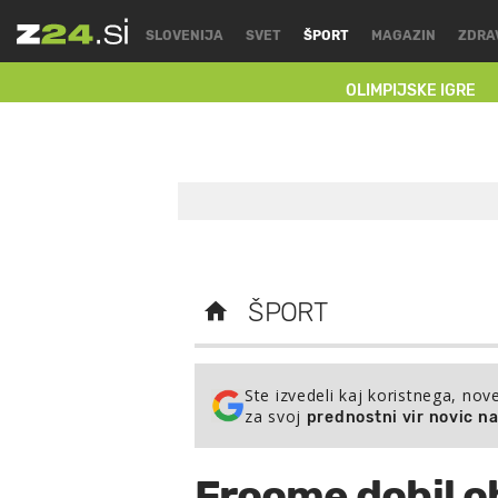
SLOVENIJA
SVET
ŠPORT
MAGAZIN
ZDRA
OLIMPIJSKE IGRE
ŠPORT
Ste izvedeli kaj koristnega, nov
za svoj
prednostni vir novic n
Froome dobil o