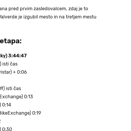
na pred prvim zasledovalcem, zdaj je to
alverde je izgubil mesto in na tretjem mestu
 etapa:
ky) 3:44:47
 isti čas
istar) + 0:06
) isti čas
eExchange) 0:13
) 0:14
BikeExchange) 0:19
2
 0:30