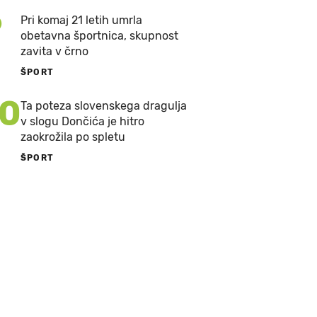
9
Pri komaj 21 letih umrla
obetavna športnica, skupnost
zavita v črno
ŠPORT
10
Ta poteza slovenskega dragulja
v slogu Dončića je hitro
zaokrožila po spletu
ŠPORT