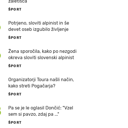
zaletišča
ŠPORT
5
Potrjeno, sloviti alpinist in še
devet oseb izgubilo življenje
ŠPORT
6
Žena sporočila, kako po nezgodi
okreva sloviti slovenski alpinist
ŠPORT
7
Organizatorji Toura našli način,
kako streti Pogačarja?
ŠPORT
8
Pa se je le oglasil Dončić: "Vzel
sem si pavzo, zdaj pa ..."
ŠPORT