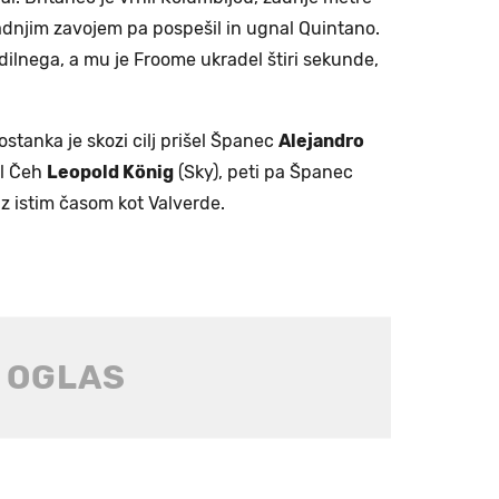
zadnjim zavojem pa pospešil in ugnal Quintano.
odilnega, a mu je Froome ukradel štiri sekunde,
ostanka je skozi cilj prišel Španec
Alejandro
il Čeh
Leopold König
(Sky), peti pa Španec
 z istim časom kot Valverde.