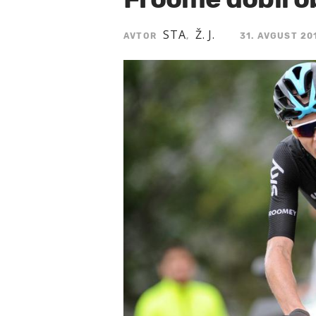
STA
Ž. J.
AVTOR
,
31. AVGUST 201