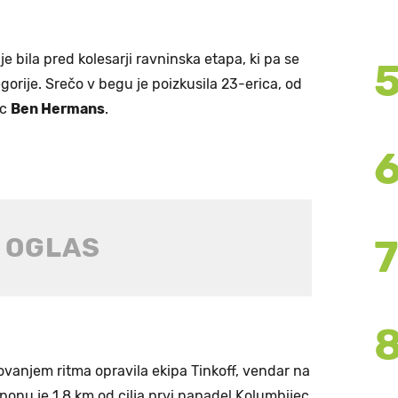
e bila pred kolesarji ravninska etapa, ki pa se
orije. Srečo v begu je poizkusila 23-erica, od
ec
Ben Hermans
.
ovanjem ritma opravila ekipa Tinkoff, vendar na
ponu je 1,8 km od cilja prvi napadel Kolumbijec