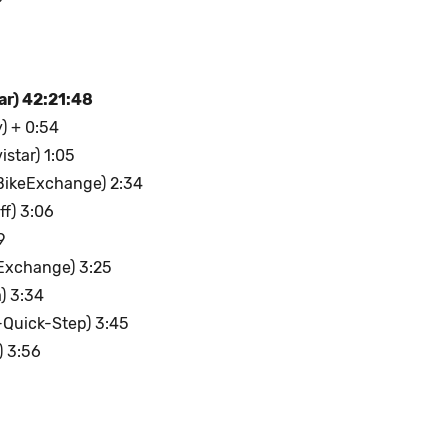
ar) 42:21:48
) + 0:54
star) 1:05
BikeExchange) 2:34
ff) 3:06
9
eExchange) 3:25
) 3:34
-Quick-Step) 3:45
 3:56