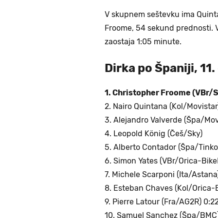
V skupnem seštevku ima Quinta
Froome, 54 sekund prednosti. V
zaostaja 1:05 minute.
Dirka po Španiji, 11.
1. Christopher Froome (VBr/S
2. Nairo Quintana (Kol/Movistar)
3. Alejandro Valverde (Špa/Mov
4. Leopold König (Češ/Sky)
5. Alberto Contador (Špa/Tinkoff
6. Simon Yates (VBr/Orica-Bik
7. Michele Scarponi (Ita/Astana
8. Esteban Chaves (Kol/Orica-
9. Pierre Latour (Fra/AG2R) 0:2
10. Samuel Sanchez (Špa/BMC)