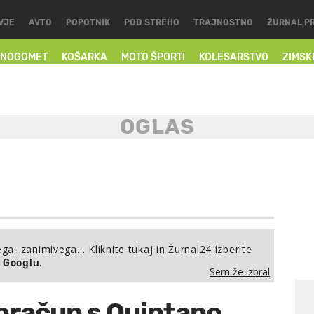
VJE
AVTO
POPOTNIK
POD STREHO
TRAJNOSTNO
ŽURNAL P
NOGOMET
KOŠARKA
MOTO ŠPORTI
KOLESARSTVO
ZIMSK
ega, zanimivega… Kliknite tukaj in Žurnal24 izberite
.
a Googlu
Sem že izbral
bračun s Quintano