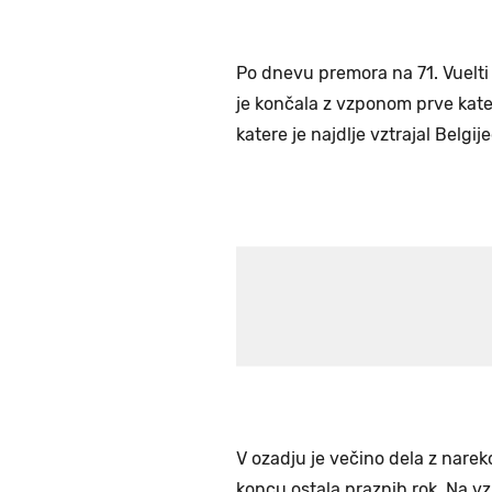
Po dnevu premora na 71. Vuelti j
je končala z vzponom prve kateg
katere je najdlje vztrajal Belgij
V ozadju je večino dela z narek
koncu ostala praznih rok. Na vz