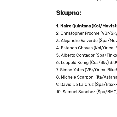
Skupno:
1. Nairo Quintana (Kol/Movist
2. Christopher Froome (VBr/Sky
3. Alejandro Valverde (Špa/Movi
4. Esteban Chaves (Kol/Orica-
5. Alberto Contador (Špa/Tinko
6. Leopold König (Češ/Sky) 3:0
7. Simon Yates (VBr/Orica-Bik
8. Michele Scarponi (Ita/Astana
9. David De La Cruz (Špa/Etixx
10. Samuel Sanchez (Špa/BMC)