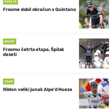
VUELTA
Froome dobil obračun s Quintano
ŠPORT
Froomu četrta etapa, Špilak
deseti
TOUR
Riblon veliki junak Alpe'd Hueza