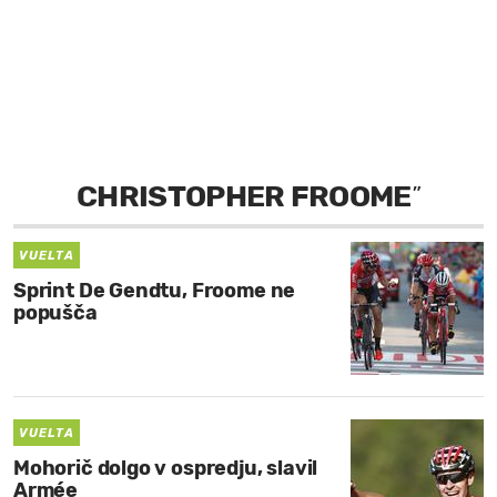
MOJ SANJ
CHRISTOPHER FROOME
”
VUELTA
Sprint De Gendtu, Froome ne
popušča
VUELTA
Mohorič dolgo v ospredju, slavil
Armée