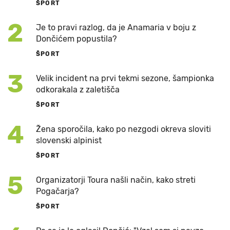
ŠPORT
2
Je to pravi razlog, da je Anamaria v boju z
Dončićem popustila?
ŠPORT
3
Velik incident na prvi tekmi sezone, šampionka
odkorakala z zaletišča
ŠPORT
4
Žena sporočila, kako po nezgodi okreva sloviti
slovenski alpinist
ŠPORT
5
Organizatorji Toura našli način, kako streti
Pogačarja?
ŠPORT