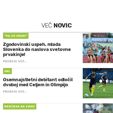
VEČ
NOVIC
"PA JO IMAM!"
Zgodovinski uspeh, mlada
Slovenka do naslova svetovne
prvakinje!
PREBERI VEČ…
SNL
Osemnajstletni debitant odločil
dvoboj med Celjem in Olimpijo
PREBERI VEČ…
MENJAVA NA VRHU