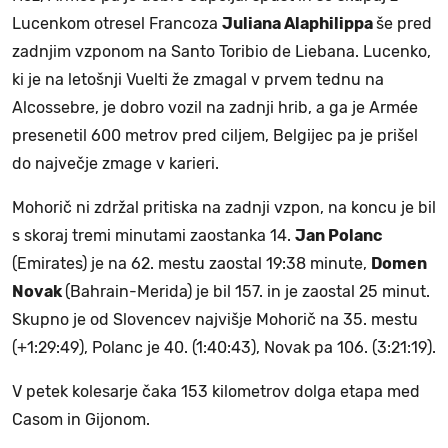
Lucenkom otresel Francoza
Juliana Alaphilippa
še pred
zadnjim vzponom na Santo Toribio de Liebana. Lucenko,
ki je na letošnji Vuelti že zmagal v prvem tednu na
Alcossebre, je dobro vozil na zadnji hrib, a ga je Armée
presenetil 600 metrov pred ciljem, Belgijec pa je prišel
do največje zmage v karieri.
Mohorič ni zdržal pritiska na zadnji vzpon, na koncu je bil
s skoraj tremi minutami zaostanka 14.
Jan Polanc
(Emirates) je na 62. mestu zaostal 19:38 minute,
Domen
Novak
(Bahrain-Merida) je bil 157. in je zaostal 25 minut.
Skupno je od Slovencev najvišje Mohorič na 35. mestu
(+1:29:49), Polanc je 40. (1:40:43), Novak pa 106. (3:21:19).
V petek kolesarje čaka 153 kilometrov dolga etapa med
Casom in Gijonom.