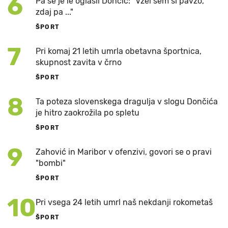
6
Pa se je le oglasil Dončić: "Vzel sem si pavzo,
zdaj pa ..."
ŠPORT
7
Pri komaj 21 letih umrla obetavna športnica,
skupnost zavita v črno
ŠPORT
8
Ta poteza slovenskega dragulja v slogu Dončića
je hitro zaokrožila po spletu
ŠPORT
9
Zahović in Maribor v ofenzivi, govori se o pravi
"bombi"
ŠPORT
10
Pri vsega 24 letih umrl naš nekdanji rokometaš
ŠPORT