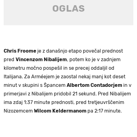
Chris Froome
je z današnjo etapo povečal prednost
pred
Vincenzom Nibalijem
, potem ko je v zadnjem
kilometru močno pospešil in se precej oddaljil od
Italijana. Za Arméejem je zaostal nekaj manj kot deset
minut v skupini s Špancem
Albertom Contadorjem
in v
primerjavi z Nibalijem pridobil 21 sekund. Pred Nibalijem
ima zdaj 1:37 minute prednosti, pred tretjeuvrščenim
Nizozemcem
Wilcom Keldermanom
pa 2:17 minute.