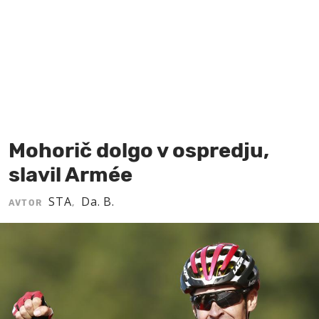
MOJ SANJ
Mohorič dolgo v ospredju,
slavil Armée
STA
Da. B.
AVTOR
,