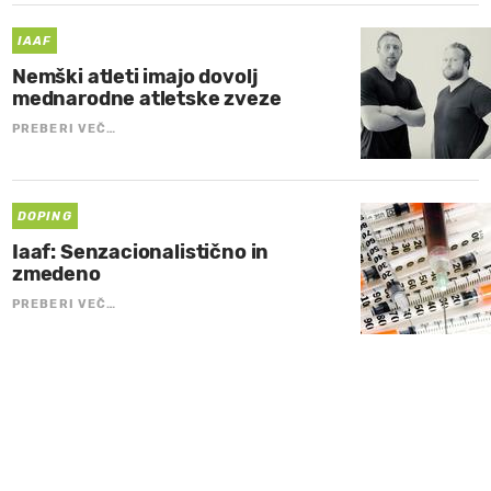
IAAF
Nemški atleti imajo dovolj
mednarodne atletske zveze
PREBERI VEČ…
DOPING
Iaaf: Senzacionalistično in
zmedeno
PREBERI VEČ…