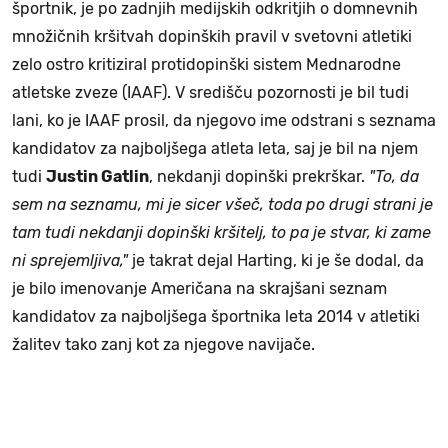
športnik, je po zadnjih medijskih odkritjih o domnevnih
množičnih kršitvah dopinških pravil v svetovni atletiki
zelo ostro kritiziral protidopinški sistem Mednarodne
atletske zveze (IAAF). V središču pozornosti je bil tudi
lani, ko je IAAF prosil, da njegovo ime odstrani s seznama
kandidatov za najboljšega atleta leta, saj je bil na njem
tudi
Justin Gatlin
, nekdanji dopinški prekrškar.
"To, da
sem na seznamu, mi je sicer všeč, toda po drugi strani je
tam tudi nekdanji dopinški kršitelj, to pa je stvar, ki zame
ni sprejemljiva,"
je takrat dejal Harting, ki je še dodal, da
je bilo imenovanje Američana na skrajšani seznam
kandidatov za najboljšega športnika leta 2014 v atletiki
žalitev tako zanj kot za njegove navijače.