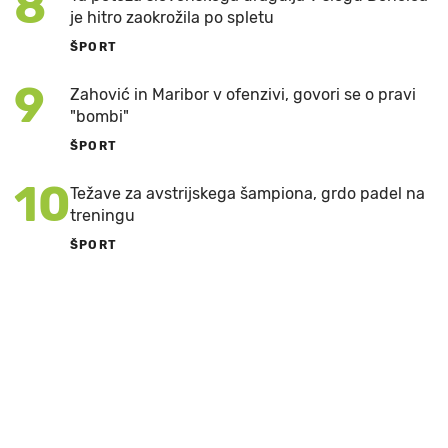
8
je hitro zaokrožila po spletu
ŠPORT
9
Zahović in Maribor v ofenzivi, govori se o pravi
"bombi"
ŠPORT
10
Težave za avstrijskega šampiona, grdo padel na
treningu
ŠPORT