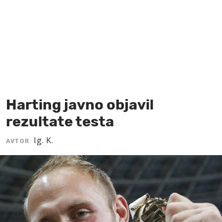
MOJ SANJ
Harting javno objavil
rezultate testa
Ig. K.
AVTOR