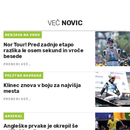
VEČ
NOVIC
MENJAVA NA VRHU
Nor Tour! Pred zadnjo etapo
razlika le osem sekund in vroče
besede
PREBERI VEČ…
POLETNA NAGRADA
Klinec znova v boju za najvišja
mesta
PREBERI VEČ…
ARSENAL
Angleške prvake je okrepil še