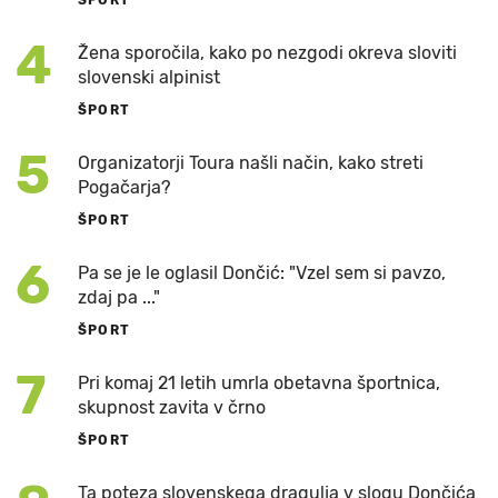
ŠPORT
4
Žena sporočila, kako po nezgodi okreva sloviti
slovenski alpinist
ŠPORT
5
Organizatorji Toura našli način, kako streti
Pogačarja?
ŠPORT
6
Pa se je le oglasil Dončić: "Vzel sem si pavzo,
zdaj pa ..."
ŠPORT
7
Pri komaj 21 letih umrla obetavna športnica,
skupnost zavita v črno
ŠPORT
Ta poteza slovenskega dragulja v slogu Dončića