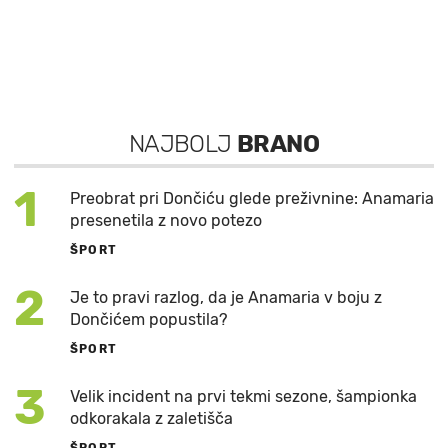
NAJBOLJ
BRANO
1
Preobrat pri Dončiću glede preživnine: Anamaria
presenetila z novo potezo
ŠPORT
2
Je to pravi razlog, da je Anamaria v boju z
Dončićem popustila?
ŠPORT
3
Velik incident na prvi tekmi sezone, šampionka
odkorakala z zaletišča