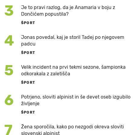
3
Je to pravi razlog, da je Anamaria v boju z
Dončićem popustila?
ŠPORT
4
Jonas povedal, kaj je storil Tadej po njegovem
padcu
ŠPORT
5
Velik incident na prvi tekmi sezone, šampionka
odkorakala z zaletišča
ŠPORT
6
Potrjeno, sloviti alpinist in še devet oseb izgubilo
življenje
ŠPORT
7
Žena sporočila, kako po nezgodi okreva sloviti
slovenski alpinist