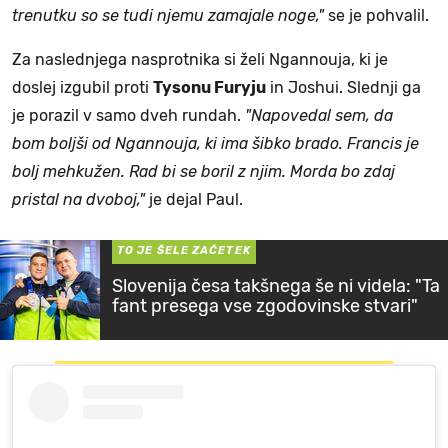
trenutku so se tudi njemu zamajale noge,"
se je pohvalil.
Za naslednjega nasprotnika si želi Ngannouja, ki je
doslej izgubil proti
Tysonu Furyju
in Joshui. Slednji ga
je porazil v samo dveh rundah.
"Napovedal sem, da
bom boljši od Ngannouja, ki ima šibko brado. Francis je
bolj mehkužen. Rad bi se boril z njim. Morda bo zdaj
pristal na dvoboj,"
je dejal Paul.
TO JE ŠELE ZAČETEK
Slovenija česa takšnega še ni videla: "Ta
fant presega vse zgodovinske stvari"