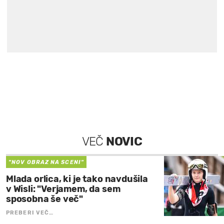
VEČ
NOVIC
"NOV OBRAZ NA SCENI"
Mlada orlica, ki je tako navdušila
v Wisli: "Verjamem, da sem
sposobna še več"
PREBERI VEČ…