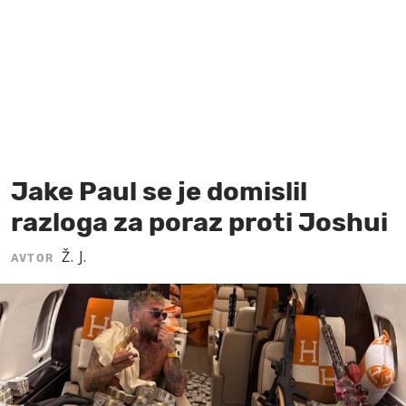
MOJ SANJ
Jake Paul se je domislil
razloga za poraz proti Joshui
Ž. J.
AVTOR