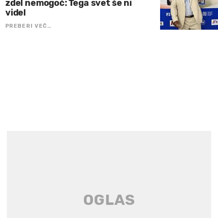
zdel nemogoč: Tega svet še ni
videl
PREBERI VEČ…