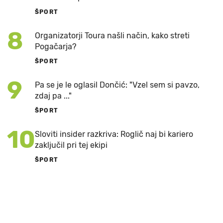
ŠPORT
8
Organizatorji Toura našli način, kako streti
Pogačarja?
ŠPORT
9
Pa se je le oglasil Dončić: "Vzel sem si pavzo,
zdaj pa ..."
ŠPORT
10
Sloviti insider razkriva: Roglič naj bi kariero
zaključil pri tej ekipi
ŠPORT