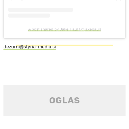
A post shared by Jake Paul (@jakepaul)
dezurni@styria-media.si