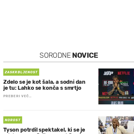
SORODNE
NOVICE
ZASKRBLJENOST
Zdelo se je kot šala, a sodni dan
je tu: Lahko se konča s smrtjo
PREBERI VEČ…
NOROST
Tyson potrdil spektakel, ki se je