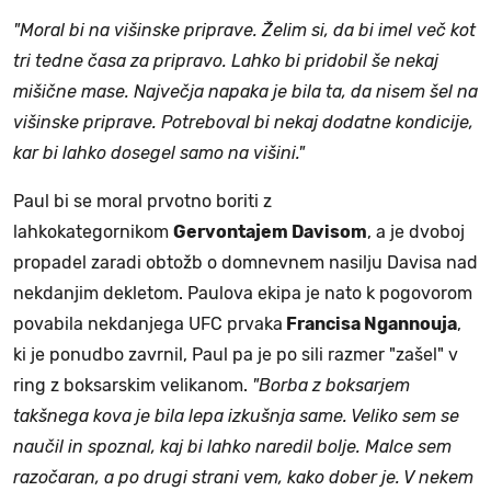
"Moral bi na višinske priprave. Želim si, da bi imel več kot
tri tedne časa za pripravo. Lahko bi pridobil še nekaj
mišične mase. Največja napaka je bila ta, da nisem šel na
višinske priprave. Potreboval bi nekaj dodatne kondicije,
kar bi lahko dosegel samo na višini."
Paul bi se moral prvotno boriti z
lahkokategornikom
Gervontajem Davisom
, a je dvoboj
propadel zaradi obtožb o domnevnem nasilju Davisa nad
nekdanjim dekletom. Paulova ekipa je nato k pogovorom
povabila nekdanjega UFC prvaka
Francisa Ngannouja
,
ki je ponudbo zavrnil, Paul pa je po sili razmer "zašel" v
ring z boksarskim velikanom.
"Borba z boksarjem
takšnega kova je bila lepa izkušnja same. Veliko sem se
naučil in spoznal, kaj bi lahko naredil bolje. Malce sem
razočaran, a po drugi strani vem, kako dober je. V nekem