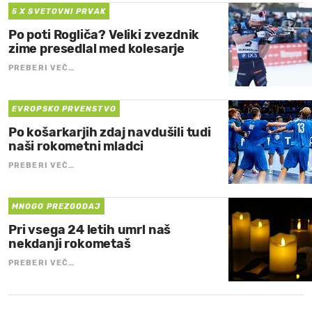
5 X SVETOVNI PRVAK
Po poti Rogliča? Veliki zvezdnik
zime presedlal med kolesarje
PREBERI VEČ…
EVROPSKO PRVENSTVO
Po košarkarjih zdaj navdušili tudi
naši rokometni mladci
PREBERI VEČ…
MNOGO PREZGODAJ
Pri vsega 24 letih umrl naš
nekdanji rokometaš
PREBERI VEČ…