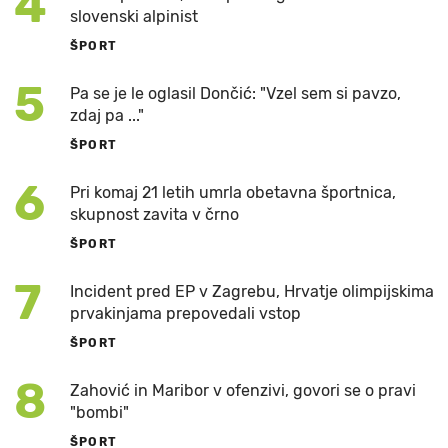
4
slovenski alpinist
ŠPORT
5
Pa se je le oglasil Dončić: "Vzel sem si pavzo,
zdaj pa ..."
ŠPORT
6
Pri komaj 21 letih umrla obetavna športnica,
skupnost zavita v črno
ŠPORT
7
Incident pred EP v Zagrebu, Hrvatje olimpijskima
prvakinjama prepovedali vstop
ŠPORT
8
Zahović in Maribor v ofenzivi, govori se o pravi
"bombi"
ŠPORT