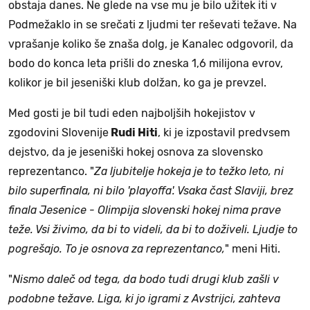
obstaja danes. Ne glede na vse mu je bilo užitek iti v
Podmežaklo in se srečati z ljudmi ter reševati težave. Na
vprašanje koliko še znaša dolg, je Kanalec odgovoril, da
bodo do konca leta prišli do zneska 1,6 milijona evrov,
kolikor je bil jeseniški klub dolžan, ko ga je prevzel.
Med gosti je bil tudi eden najboljših hokejistov v
zgodovini Slovenije
Rudi Hiti
, ki je izpostavil predvsem
dejstvo, da je jeseniški hokej osnova za slovensko
reprezentanco. "
Za ljubitelje hokeja je to težko leto, ni
bilo superfinala, ni bilo 'playoffa'. Vsaka čast Slaviji, brez
finala Jesenice - Olimpija slovenski hokej nima prave
teže. Vsi živimo, da bi to videli, da bi to doživeli. Ljudje to
pogrešajo. To je osnova za reprezentanco,
" meni Hiti.
"
Nismo daleč od tega, da bodo tudi drugi klub zašli v
podobne težave. Liga, ki jo igrami z Avstrijci, zahteva