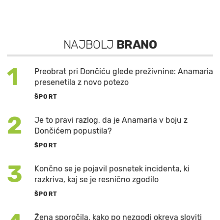
NAJBOLJ
BRANO
1
Preobrat pri Dončiću glede preživnine: Anamaria
presenetila z novo potezo
ŠPORT
2
Je to pravi razlog, da je Anamaria v boju z
Dončićem popustila?
ŠPORT
3
Končno se je pojavil posnetek incidenta, ki
razkriva, kaj se je resnično zgodilo
ŠPORT
Žena sporočila, kako po nezgodi okreva sloviti