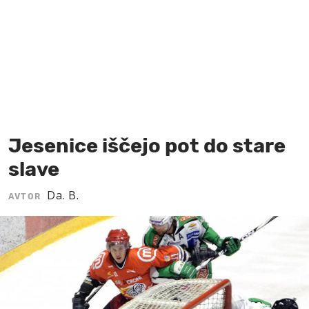
MOJ SANJ
Jesenice iščejo pot do stare
slave
Da. B.
AVTOR