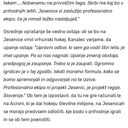
tekem ... Nobenemu ne privoščim tega. Skrbi me kaj bo v
prihodnjih letih. Jesenice si zaslužijo profesionalno
ekipo, če je nimaš težko nadaljuješ.
"
Osrednje vprašanje še vedno ostaja: ali se bo na
Jesenice vrnil vrhunski hokej. Kanalec verjame, da
upanje ostaja: "
Upravni odbor, ki sem ga vodil štiri leta, je
imel upanje. Pa so nas nagnali. Upanje zmeraj obstaja,
predpogoj je zaupanje. Treba si je zaupati. Ogromno
igralcev je v tej zgodbi. Iskati moramo formulo, kako se
bomo spreminjali in odgovarjali na te izzive.
Profesionalna ekipa ni projekt Jesenic, je projekt regije,
Slovenije.
" Ob tem je izpostavil, da tu ne gre računati le
na Acroni, ki je dal hokeju številne milijone, na Jesenicah
se morajo predvsem odločiti, kje bodo v prihodnje igrali
in se ob tem poenotiti.