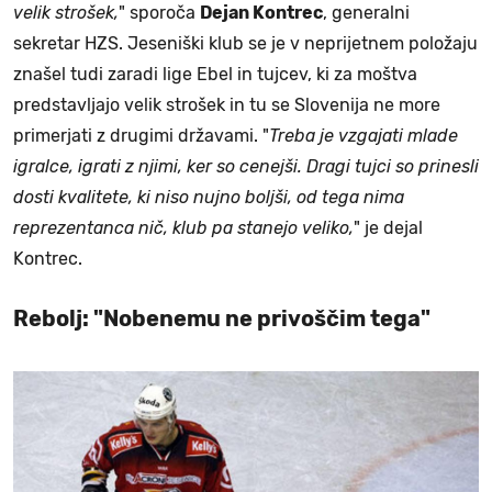
velik strošek,
" sporoča
Dejan Kontrec
, generalni
sekretar HZS. Jeseniški klub se je v neprijetnem položaju
znašel tudi zaradi lige Ebel in tujcev, ki za moštva
predstavljajo velik strošek in tu se Slovenija ne more
primerjati z drugimi državami. "
Treba je vzgajati mlade
igralce, igrati z njimi, ker so cenejši. Dragi tujci so prinesli
dosti kvalitete, ki niso nujno boljši, od tega nima
reprezentanca nič, klub pa stanejo veliko,
" je dejal
Kontrec.
Rebolj: "Nobenemu ne privoščim tega"