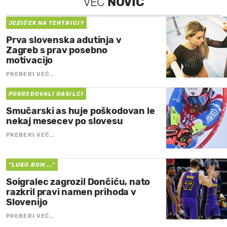
VEČ
NOVIC
JEZIČEK NA TEHTNICI?
Prva slovenska adutinja v
Zagreb s prav posebno
motivacijo
PREBERI VEČ…
POSREDOVALI GASILCI
Smučarski as huje poškodovan le
nekaj mesecev po slovesu
PREBERI VEČ…
"LUKO BOM ..."
Soigralec zagrozil Dončiću, nato
razkril pravi namen prihoda v
Slovenijo
PREBERI VEČ…