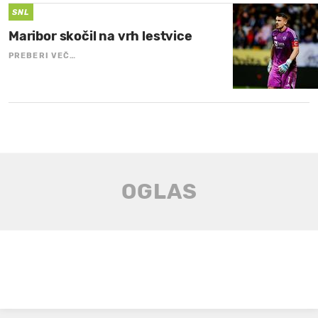
SNL
Maribor skočil na vrh lestvice
PREBERI VEČ…