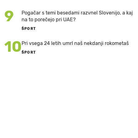
9
Pogačar s temi besedami razvnel Slovenijo, a kaj
na to porečejo pri UAE?
ŠPORT
10
Pri vsega 24 letih umrl naš nekdanji rokometaš
ŠPORT