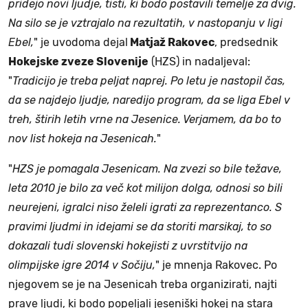
pridejo novi ljudje, tisti, ki bodo postavili temelje za dvig.
Na silo se je vztrajalo na rezultatih, v nastopanju v ligi
Ebel,
" je uvodoma dejal
Matjaž Rakovec
, predsednik
Hokejske zveze Slovenije
(HZS) in nadaljeval:
"
Tradicijo je treba peljat naprej. Po letu je nastopil čas,
da se najdejo ljudje, naredijo program, da se liga Ebel v
treh, štirih letih vrne na Jesenice. Verjamem, da bo to
nov list hokeja na Jesenicah.
"
"
HZS je pomagala Jesenicam. Na zvezi so bile težave,
leta 2010 je bilo za več kot milijon dolga, odnosi so bili
neurejeni, igralci niso želeli igrati za reprezentanco. S
pravimi ljudmi in idejami se da storiti marsikaj, to so
dokazali tudi slovenski hokejisti z uvrstitvijo na
olimpijske igre 2014 v Sočiju,
" je mnenja Rakovec. Po
njegovem se je na Jesenicah treba organizirati, najti
prave ljudi, ki bodo popeljali jeseniški hokej na stara