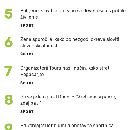
5
Potrjeno, sloviti alpinist in še devet oseb izgubilo
življenje
ŠPORT
6
Žena sporočila, kako po nezgodi okreva sloviti
slovenski alpinist
ŠPORT
7
Organizatorji Toura našli način, kako streti
Pogačarja?
ŠPORT
8
Pa se je le oglasil Dončić: "Vzel sem si pavzo,
zdaj pa ..."
ŠPORT
9
Pri komaj 21 letih umrla obetavna športnica,