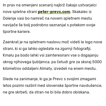
In prav na omenjeni scenarij najbrž čakajo ustvarjalci
nove spletne strani
peter-prevc.com
. Skakalec iz
Dolenje vasi bo namreč na novem spletnem mestu
navijače še bolj podrobno seznanjal s potekom svoje
športne kariere.
Zaenkrat je na spletnem naslovu moč videti le logo nove
strani, ki si ga lahko ogledate na zgornji fotografiji.
Kmalu pa bodo lahki vsi zainteresirani vse o dogajanju
okrog njihovega ljubljenca, pa četudi gre za skoraj 5000
kilometrov oddaljeni Almaty, izvedeli na enem mestu.
Glede na zanimanje, ki ga je Prevc s svojimi zmagami
letos pozimi razširil med slovenske športne navdušence,
ne gre skrbeti, da stran ne bi bila dobro obiskana.