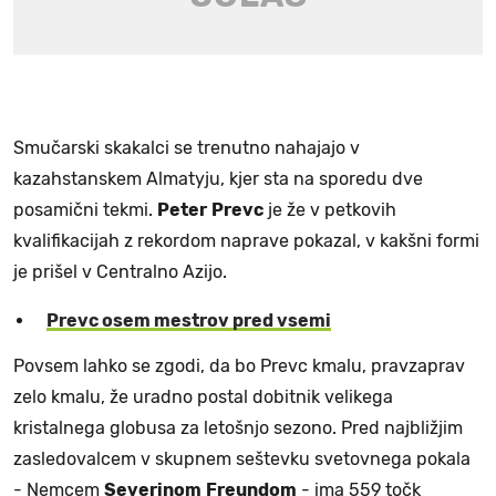
Smučarski skakalci se trenutno nahajajo v
kazahstanskem Almatyju, kjer sta na sporedu dve
posamični tekmi.
Peter
Prevc
je že v petkovih
kvalifikacijah z rekordom naprave pokazal, v kakšni formi
je prišel v Centralno Azijo.
Prevc osem mestrov pred vsemi
Povsem lahko se zgodi, da bo Prevc kmalu, pravzaprav
zelo kmalu, že uradno postal dobitnik velikega
kristalnega globusa za letošnjo sezono. Pred najbližjim
zasledovalcem v skupnem seštevku svetovnega pokala
- Nemcem
Severinom
Freundom
- ima 559 točk