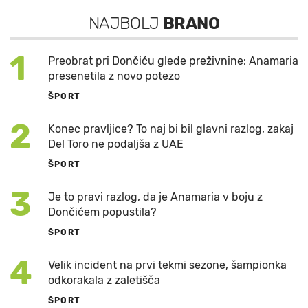
NAJBOLJ
BRANO
1
Preobrat pri Dončiću glede preživnine: Anamaria
presenetila z novo potezo
ŠPORT
2
Konec pravljice? To naj bi bil glavni razlog, zakaj
Del Toro ne podaljša z UAE
ŠPORT
3
Je to pravi razlog, da je Anamaria v boju z
Dončićem popustila?
ŠPORT
4
Velik incident na prvi tekmi sezone, šampionka
odkorakala z zaletišča
ŠPORT