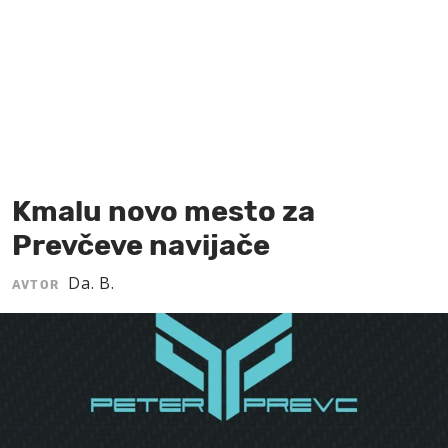
MOJ SANJ
Kmalu novo mesto za
Prevčeve navijače
Da. B.
AVTOR