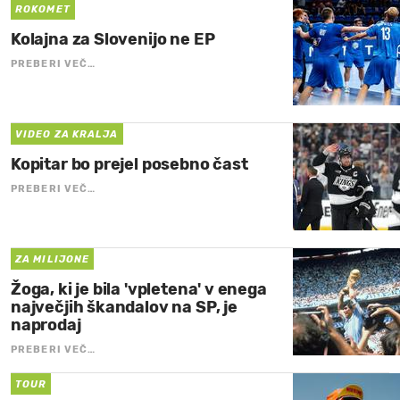
ROKOMET
Kolajna za Slovenijo ne EP
PREBERI VEČ…
VIDEO ZA KRALJA
Kopitar bo prejel posebno čast
PREBERI VEČ…
ZA MILIJONE
Žoga, ki je bila 'vpletena' v enega
največjih škandalov na SP, je
naprodaj
PREBERI VEČ…
TOUR