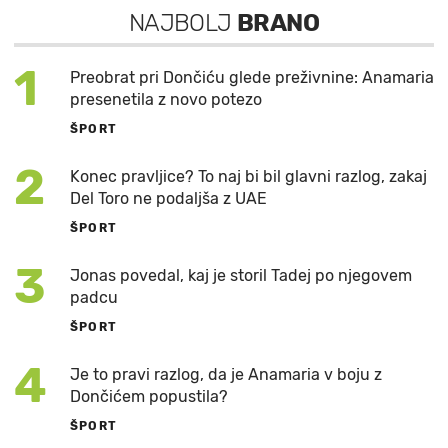
NAJBOLJ
BRANO
1
Preobrat pri Dončiću glede preživnine: Anamaria
presenetila z novo potezo
ŠPORT
2
Konec pravljice? To naj bi bil glavni razlog, zakaj
Del Toro ne podaljša z UAE
ŠPORT
3
Jonas povedal, kaj je storil Tadej po njegovem
padcu
ŠPORT
4
Je to pravi razlog, da je Anamaria v boju z
Dončićem popustila?
ŠPORT