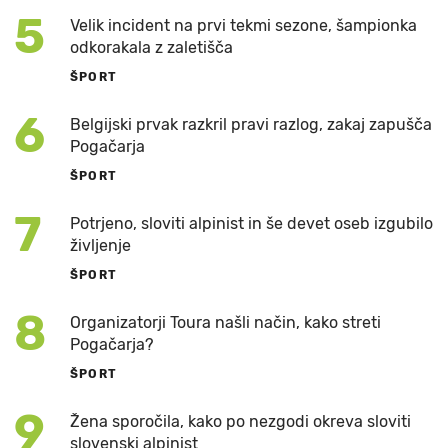
5
Velik incident na prvi tekmi sezone, šampionka
odkorakala z zaletišča
ŠPORT
6
Belgijski prvak razkril pravi razlog, zakaj zapušča
Pogačarja
ŠPORT
7
Potrjeno, sloviti alpinist in še devet oseb izgubilo
življenje
ŠPORT
8
Organizatorji Toura našli način, kako streti
Pogačarja?
ŠPORT
9
Žena sporočila, kako po nezgodi okreva sloviti
slovenski alpinist