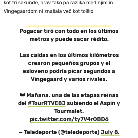
kot tri sekunde, prav tako pa razlika med njim in
Vingegaardom ni znašala več kot toliko.
Pogacar tiró con todo en los últimos
metros y puede sacar rédito.
Las caídas en los últimos kilómetros
crearon pequeños grupos y el
esloveno podría picar segundos a
Vingegaard y varios rivales.
👑 Mañana, una de las etapas reinas
del
#TourRTVE8J
subiendo el Aspin y
Tourmalet.
pic.twitter.com/ty7V4rOBD6
— Teledeporte (@teledeporte)
July 8,