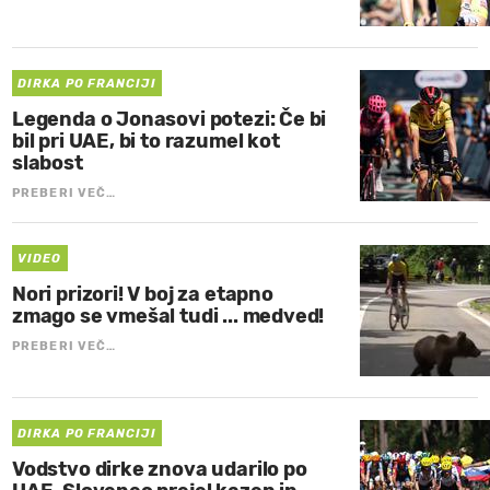
DIRKA PO FRANCIJI
Legenda o Jonasovi potezi: Če bi
bil pri UAE, bi to razumel kot
slabost
PREBERI VEČ…
VIDEO
Nori prizori! V boj za etapno
zmago se vmešal tudi ... medved!
PREBERI VEČ…
DIRKA PO FRANCIJI
Vodstvo dirke znova udarilo po