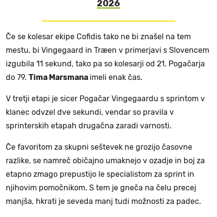
2026
Če se kolesar ekipe Cofidis tako ne bi znašel na tem
mestu, bi Vingegaard in Træen v primerjavi s Slovencem
izgubila 11 sekund, tako pa so kolesarji od 21. Pogačarja
do 79.
Tima Marsmana
imeli enak čas.
V tretji etapi je sicer Pogačar Vingegaardu s sprintom v
klanec odvzel dve sekundi, vendar so pravila v
sprinterskih etapah drugačna zaradi varnosti.
Če favoritom za skupni seštevek ne grozijo časovne
razlike, se namreč običajno umaknejo v ozadje in boj za
etapno zmago prepustijo le specialistom za sprint in
njihovim pomočnikom. S tem je gneča na čelu precej
manjša, hkrati je seveda manj tudi možnosti za padec.