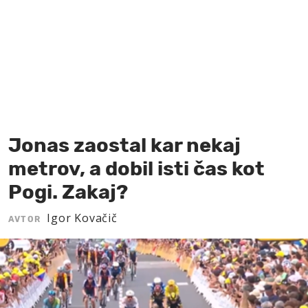
MOJ SANJ
Jonas zaostal kar nekaj
metrov, a dobil isti čas kot
Pogi. Zakaj?
Igor Kovačič
AVTOR