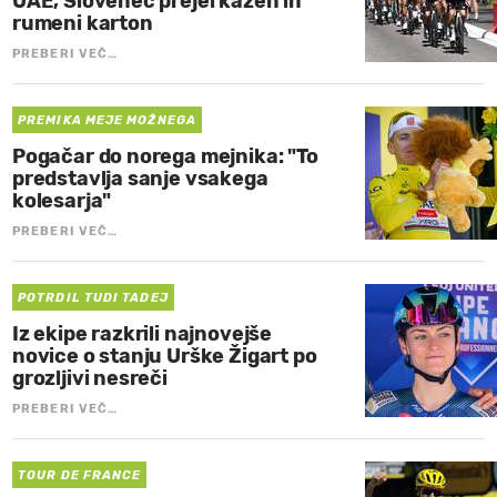
UAE, Slovenec prejel kazen in
rumeni karton
PREBERI VEČ…
PREMIKA MEJE MOŽNEGA
Pogačar do norega mejnika: "To
predstavlja sanje vsakega
kolesarja"
PREBERI VEČ…
POTRDIL TUDI TADEJ
Iz ekipe razkrili najnovejše
novice o stanju Urške Žigart po
grozljivi nesreči
PREBERI VEČ…
TOUR DE FRANCE