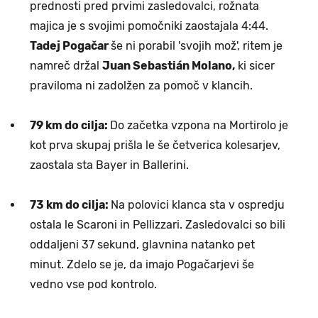
prednosti pred prvimi zasledovalci, rožnata
majica je s svojimi pomočniki zaostajala 4:44.
Tadej Pogačar
še ni porabil 'svojih mož', ritem je
namreč držal
Juan Sebastián Molano,
ki sicer
praviloma ni zadolžen za pomoč v klancih.
79 km do cilja:
Do začetka vzpona na Mortirolo je
kot prva skupaj prišla le še četverica kolesarjev,
zaostala sta Bayer in Ballerini.
73 km do cilja:
Na polovici klanca sta v ospredju
ostala le Scaroni in Pellizzari. Zasledovalci so bili
oddaljeni 37 sekund, glavnina natanko pet
minut. Zdelo se je, da imajo Pogačarjevi še
vedno vse pod kontrolo.