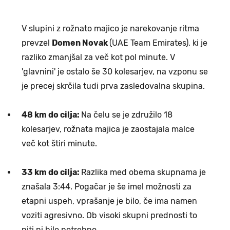
V slupini z rožnato majico je narekovanje ritma
prevzel
Domen Novak
(UAE Team Emirates), ki je
razliko zmanjšal za več kot pol minute. V
'glavnini' je ostalo še 30 kolesarjev, na vzponu se
je precej skrčila tudi prva zasledovalna skupina.
48 km do cilja:
Na čelu se je združilo 18
kolesarjev, rožnata majica je zaostajala malce
več kot štiri minute.
33 km do cilja:
Razlika med obema skupnama je
znašala 3:44. Pogačar je še imel možnosti za
etapni uspeh, vprašanje je bilo, če ima namen
voziti agresivno. Ob visoki skupni prednosti to
niti ni bilo potrebno.