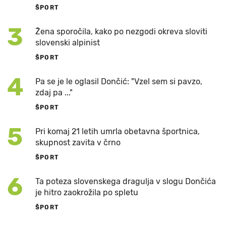
ŠPORT
3
Žena sporočila, kako po nezgodi okreva sloviti
slovenski alpinist
ŠPORT
4
Pa se je le oglasil Dončić: "Vzel sem si pavzo,
zdaj pa ..."
ŠPORT
5
Pri komaj 21 letih umrla obetavna športnica,
skupnost zavita v črno
ŠPORT
6
Ta poteza slovenskega dragulja v slogu Dončića
je hitro zaokrožila po spletu
ŠPORT