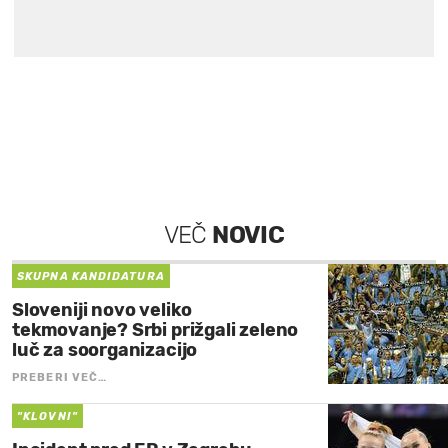
VEČ
NOVIC
SKUPNA KANDIDATURA
Sloveniji novo veliko
tekmovanje? Srbi prižgali zeleno
luč za soorganizacijo
PREBERI VEČ…
"KLOVNI"