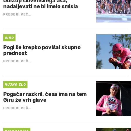
Odstop slovenskega asa,
nadaljevati ne bi imelo smisla
PREBERI VEČ…
GIRO
Pogi še krepko povišal skupno
prednost
PREBERI VEČ…
NUJNO ZLO
Pogačar razkril, česa ima na tem
Giru že vrh glave
PREBERI VEČ…