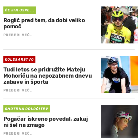
ČE JIM USPE ...
Roglič pred tem, da dobi veliko
pomoč
PREBERI VEČ…
KOLESARSTVO
Tudi letos se pridružite Mateju
Mohoriču na nepozabnem dnevu
zabave in športa
PREBERI VEČ…
SMOTRNA ODLOČITEV
Pogačar iskreno povedal, zakaj
ni šel na zmago
PREBERI VEČ…