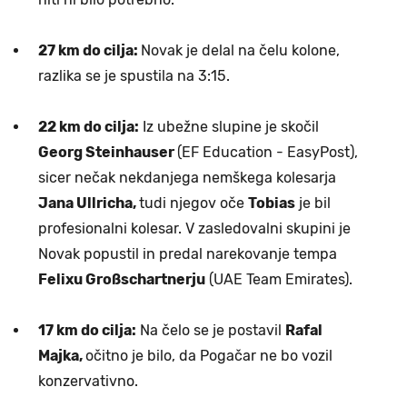
27 km do cilja:
Novak je delal na čelu kolone,
razlika se je spustila na 3:15.
22 km do cilja:
Iz ubežne slupine je skočil
Georg Steinhauser
(EF Education - EasyPost),
sicer nečak nekdanjega nemškega kolesarja
Jana Ullricha,
tudi njegov oče
Tobias
je bil
profesionalni kolesar. V zasledovalni skupini je
Novak popustil in predal narekovanje tempa
Felixu Großschartnerju
(UAE Team Emirates).
17 km do cilja:
Na čelo se je postavil
Rafal
Majka,
očitno je bilo, da Pogačar ne bo vozil
konzervativno.