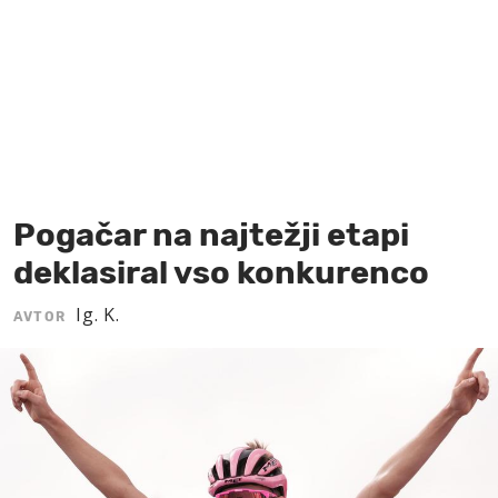
MOJ SANJ
Pogačar na najtežji etapi
deklasiral vso konkurenco
Ig. K.
AVTOR