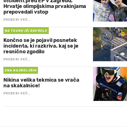
Incident pred EP v Zagrebu,
Hrvatje olimpijskima prvakinjama
prepovedali vstop
PREBERI VEČ…
NA TOURU (Ž) ZAVRELO
Končno se je pojavil posnetek
incidenta, ki razkriva, kaj se je
resnično zgodilo
PREBERI VEČ…
ENA NAJBOLJŠIH
Nikina velika tekmica se vrača
na skakalnice!
PREBERI VEČ…