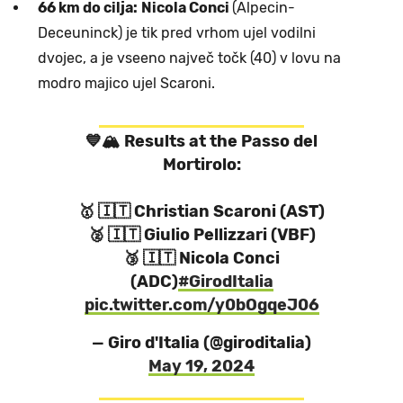
66 km do cilja:
Nicola Conci
(Alpecin-
Deceuninck) je tik pred vrhom ujel vodilni
dvojec, a je vseeno največ točk (40) v lovu na
modro majico ujel Scaroni.
💙🏔️ Results at the Passo del
Mortirolo:
🥇 🇮🇹 Christian Scaroni (AST)
🥈 🇮🇹 Giulio Pellizzari (VBF)
🥉 🇮🇹 Nicola Conci
(ADC)
#GirodItalia
pic.twitter.com/y0bOgqeJ06
— Giro d'Italia (@giroditalia)
May 19, 2024