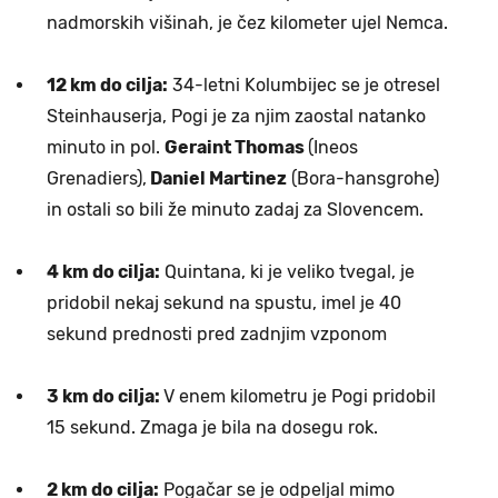
nadmorskih višinah, je čez kilometer ujel Nemca.
12 km do cilja:
34-letni Kolumbijec se je otresel
Steinhauserja, Pogi je za njim zaostal natanko
minuto in pol.
Geraint Thomas
(Ineos
Grenadiers),
Daniel Martinez
(Bora-hansgrohe)
in ostali so bili že minuto zadaj za Slovencem.
4 km do cilja:
Quintana, ki je veliko tvegal, je
pridobil nekaj sekund na spustu, imel je 40
sekund prednosti pred zadnjim vzponom
3 km do cilja:
V enem kilometru je Pogi pridobil
15 sekund. Zmaga je bila na dosegu rok.
2 km do cilja:
Pogačar se je odpeljal mimo