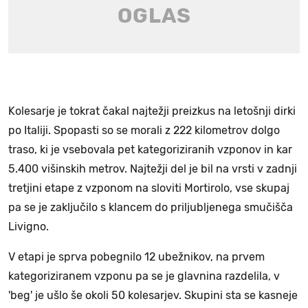
Kolesarje je tokrat čakal najtežji preizkus na letošnji dirki
po Italiji. Spopasti so se morali z 222 kilometrov dolgo
traso, ki je vsebovala pet kategoriziranih vzponov in kar
5.400 višinskih metrov. Najtežji del je bil na vrsti v zadnji
tretjini etape z vzponom na sloviti Mortirolo, vse skupaj
pa se je zaključilo s klancem do priljubljenega smučišča
Livigno.
V etapi je sprva pobegnilo 12 ubežnikov, na prvem
kategoriziranem vzponu pa se je glavnina razdelila, v
'beg' je ušlo še okoli 50 kolesarjev. Skupini sta se kasneje