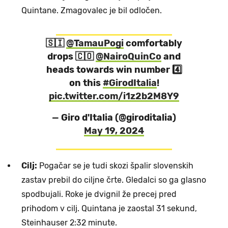
Quintane. Zmagovalec je bil odločen.
🇸🇮
@TamauPogi
comfortably
drops 🇨🇴
@NairoQuinCo
and
heads towards win number 4️⃣
on this
#GirodItalia
!
pic.twitter.com/i1z2b2M8Y9
— Giro d'Italia (@giroditalia)
May 19, 2024
Cilj:
Pogačar se je tudi skozi špalir slovenskih
zastav prebil do ciljne črte. Gledalci so ga glasno
spodbujali. Roke je dvignil že precej pred
prihodom v cilj. Quintana je zaostal 31 sekund,
Steinhauser 2:32 minute.