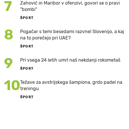
7
Zahović in Maribor v ofenzivi, govori se o pravi
"bombi"
ŠPORT
8
Pogačar s temi besedami razvnel Slovenijo, a kaj
na to porečejo pri UAE?
ŠPORT
9
Pri vsega 24 letih umrl naš nekdanji rokometaš
ŠPORT
10
Težave za avstrijskega šampiona, grdo padel na
treningu
ŠPORT