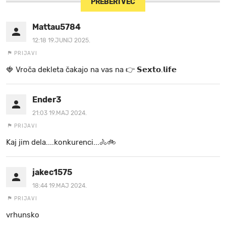
PREBERI VEČ
Mattau5784
12:18 19.JUNIJ 2025.
PRIJAVI
🍓 V r o č a d e k l e t a ča k a jo na va s n a 👉 𝗦𝗲𝘅𝘁𝗼.𝗹𝗶𝗳𝗲
Ender3
21:03 19.MAJ 2024.
PRIJAVI
Kaj jim dela....konkurenci...🚴🚲
jakec1575
18:44 19.MAJ 2024.
PRIJAVI
vrhunsko