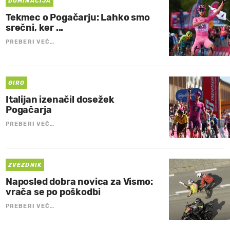
DOMINACIJA
Tekmec o Pogačarju: Lahko smo
srečni, ker ...
PREBERI VEČ…
GIRO
Italijan izenačil dosežek
Pogačarja
PREBERI VEČ…
ZVEZDNIK
Naposled dobra novica za Vismo:
vrača se po poškodbi
PREBERI VEČ…