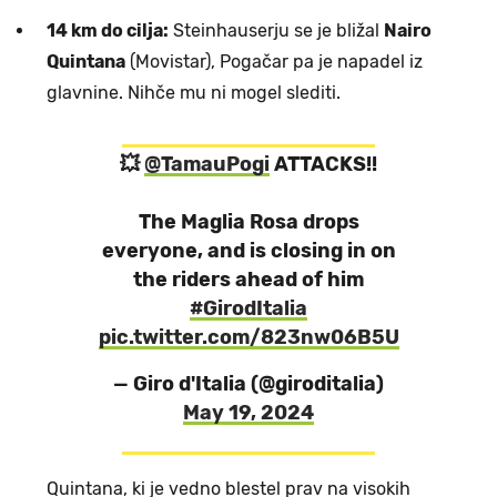
14 km do cilja:
Steinhauserju se je bližal
Nairo
Quintana
(Movistar), Pogačar pa je napadel iz
glavnine. Nihče mu ni mogel slediti.
💥
@TamauPogi
ATTACKS!!
The Maglia Rosa drops
everyone, and is closing in on
the riders ahead of him
#GirodItalia
pic.twitter.com/823nw06B5U
— Giro d'Italia (@giroditalia)
May 19, 2024
Quintana, ki je vedno blestel prav na visokih