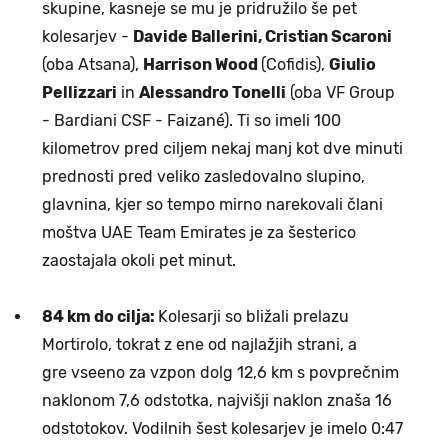
skupine, kasneje se mu je pridružilo še pet
kolesarjev -
Davide Ballerini, Cristian Scaroni
(oba Atsana),
Harrison Wood
(Cofidis),
Giulio
Pellizzari
in
Alessandro Tonelli
(oba VF Group
- Bardiani CSF - Faizané). Ti so imeli 100
kilometrov pred ciljem nekaj manj kot dve minuti
prednosti pred veliko zasledovalno slupino,
glavnina, kjer so tempo mirno narekovali člani
moštva UAE Team Emirates je za šesterico
zaostajala okoli pet minut.
84 km do cilja:
Kolesarji so bližali prelazu
Mortirolo, tokrat z ene od najlažjih strani, a
gre vseeno za vzpon dolg 12,6 km s povprečnim
naklonom 7,6 odstotka, najvišji naklon znaša 16
odstotokov. Vodilnih šest kolesarjev je imelo 0:47