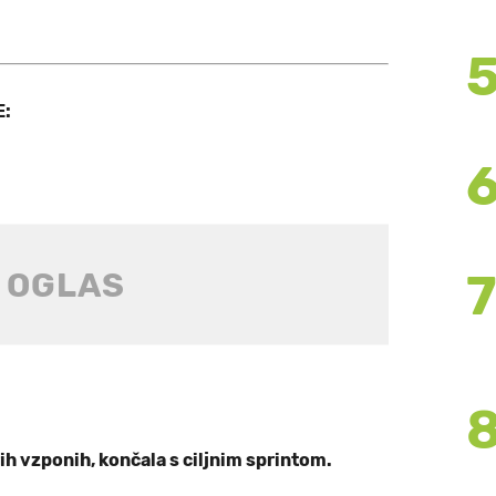
E:
rih vzponih, končala s ciljnim sprintom.