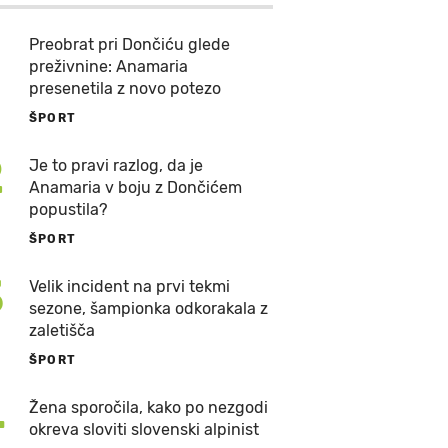
Preobrat pri Dončiću glede
preživnine: Anamaria
presenetila z novo potezo
ŠPORT
2
Je to pravi razlog, da je
Anamaria v boju z Dončićem
popustila?
ŠPORT
3
Velik incident na prvi tekmi
sezone, šampionka odkorakala z
zaletišča
ŠPORT
4
Žena sporočila, kako po nezgodi
okreva sloviti slovenski alpinist