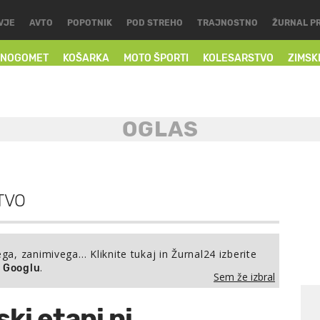
VJE
AVTO
POPOTNIK
POD STREHO
TRAJNOSTNO
ŽURNAL P
NOGOMET
KOŠARKA
MOTO ŠPORTI
KOLESARSTVO
ZIMSK
TVO
ega, zanimivega… Kliknite tukaj in Žurnal24 izberite
.
a Googlu
Sem že izbral
ski etapi ni