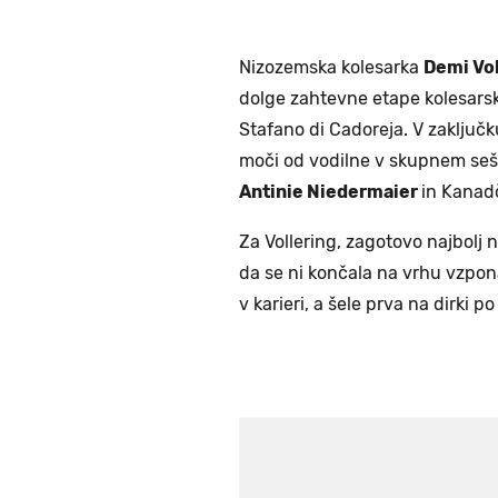
Nizozemska kolesarka
Demi Vo
dolge zahtevne etape kolesarske
Stafano di Cadoreja. V zaključk
moči od vodilne v skupnem seš
Antinie Niedermaier
in Kana
Za Vollering, zagotovo najbolj n
da se ni končala na vrhu vzpona
v karieri, a šele prva na dirki po I