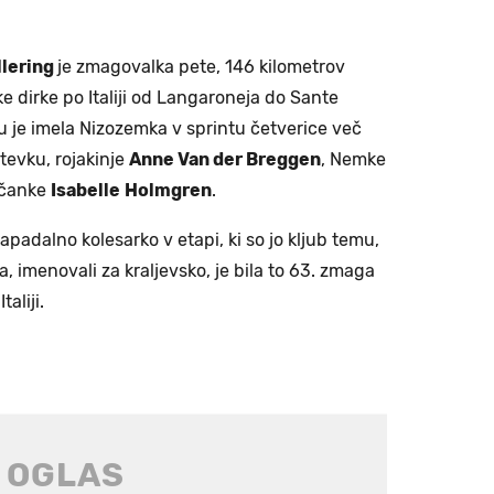
llering
je zmagovalka pete, 146 kilometrov
 dirke po Italiji od Langaroneja do Sante
u je imela Nizozemka v sprintu četverice več
tevku, rojakinje
Anne Van der Breggen
, Nemke
dčanke
Isabelle
Holmgren
.
apadalno kolesarko v etapi, ki so jo kljub temu,
, imenovali za kraljevsko, je bila to 63. zmaga
taliji.