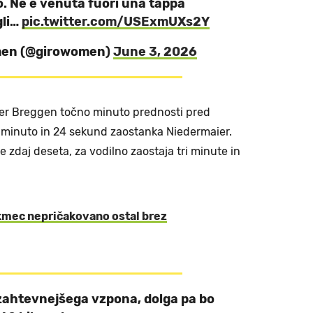
o. Ne è venuta fuori una tappa
gli…
pic.twitter.com/USExmUXs2Y
omen (@girowomen)
June 3, 2026
er Breggen točno minuto prednosti pred
 z minuto in 24 sekund zaostanka Niedermaier.
je zdaj deseta, za vodilno zaostaja tri minute in
kmec nepričakovano ostal brez
zahtevnejšega vzpona, dolga pa bo