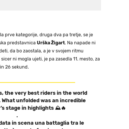
la prve kategorije, druga dva pa tretje, se je
nska predstavnica
Urška Žigart
. Na napade ni
ideti, da bo zaostala, a je v svojem ritmu
icer ni mogla ujeti, je pa zasedla 11. mesto, za
in 26 sekund.
 the very best riders in the world
 What unfolded was an incredible
’s stage in highlights ⛰️🔥
.
data in scena una battaglia tra le