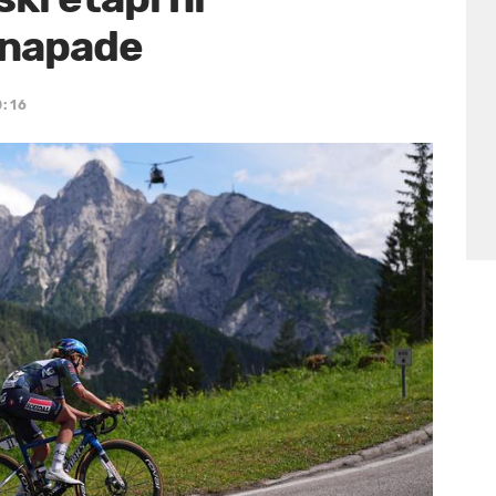
 napade
0:16