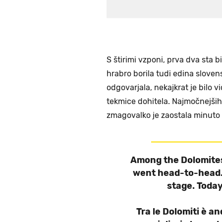
S štirimi vzponi, prva dva sta bi
hrabro borila tudi edina slove
odgovarjala, nekajkrat je bilo v
tekmice dohitela. Najmočnejših s
zmagovalko je zaostala minuto 
Among the Dolomites,
went head-to-head.
stage. Today
Tra le Dolomiti è an