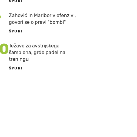
ŠPORT
9
Zahović in Maribor v ofenzivi,
govori se o pravi "bombi"
ŠPORT
10
Težave za avstrijskega
šampiona, grdo padel na
treningu
ŠPORT