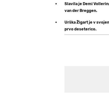
Slavila je Demi Volleri
van der Breggen.
Urška Žigart je v svojem
prvo deseterico.