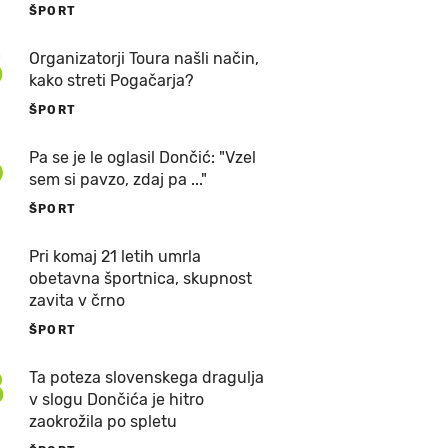
ŠPORT
5
Organizatorji Toura našli način,
kako streti Pogačarja?
ŠPORT
6
Pa se je le oglasil Dončić: "Vzel
sem si pavzo, zdaj pa ..."
ŠPORT
7
Pri komaj 21 letih umrla
obetavna športnica, skupnost
zavita v črno
ŠPORT
8
Ta poteza slovenskega dragulja
v slogu Dončića je hitro
zaokrožila po spletu