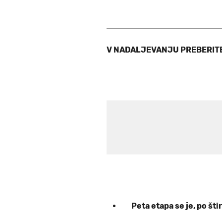
V NADALJEVANJU PREBERIT
Peta etapa se je, po šti