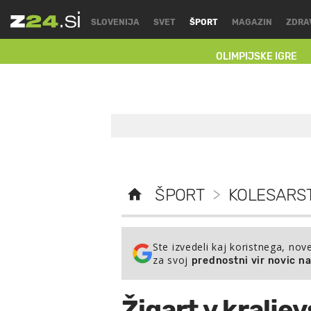
SLOVENIJA
SVET
ŠPORT
MAGAZIN
ZDRA
OLIMPIJSKE IGRE
ŠPORT
>
KOLESARS
Ste izvedeli kaj koristnega, nov
za svoj
prednostni vir novic n
Žigart v kraljev