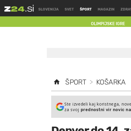
SLOVENIJA
SVET
ŠPORT
MAGAZIN
ZDRA
OLIMPIJSKE IGRE
ŠPORT
>
KOŠARKA
Ste izvedeli kaj koristnega, nov
za svoj
prednostni vir novic n
Denver do 14.