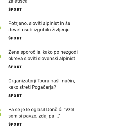
zaletišča
ŠPORT
5
Potrjeno, sloviti alpinist in še
devet oseb izgubilo življenje
ŠPORT
6
Žena sporočila, kako po nezgodi
okreva sloviti slovenski alpinist
ŠPORT
7
Organizatorji Toura našli način,
kako streti Pogačarja?
ŠPORT
8
Pa se je le oglasil Dončić: "Vzel
sem si pavzo, zdaj pa ..."
ŠPORT