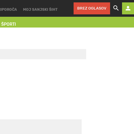
BREZ OGLASOV
RIPOROČA
MOJ SANJSKI ŠIHT
I ŠPORTI