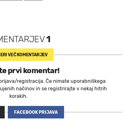
MENTARJEV
1
ERI VEČ
KOMENTARJEV
te prvi komentar!
prijava/registracija. Če nimate uporabniškega
jenih načinov in se registrirajte v nekaj hitrih
korakih.
FACEBOOK PRIJAVA