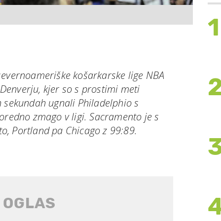
1
severnoameriške košarkarske lige NBA
v Denverju, kjer so s prostimi meti
h sekundah ugnali Philadelphio s
oredno zmago v ligi. Sacramento je s
, Portland pa Chicago z 99:89.