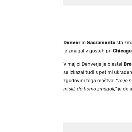
Denver
in
Sacramento
sta zm
je zmagal v gosteh pri
Chicagu
V majici Denverja je blestel
Bre
se izkazal tudi s petimi ukrade
zgodovini tega moštva.
"To je 
mislil, da bomo zmagali,"
je dej