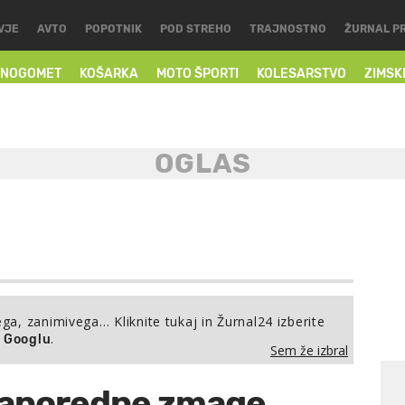
VJE
AVTO
POPOTNIK
POD STREHO
TRAJNOSTNO
ŽURNAL P
NOGOMET
KOŠARKA
MOTO ŠPORTI
KOLESARSTVO
ZIMSK
ega, zanimivega… Kliknite tukaj in Žurnal24 izberite
.
a Googlu
Sem že izbral
 zaporedne zmage