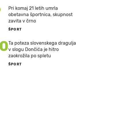
9
Pri komaj 21 letih umrla
obetavna športnica, skupnost
zavita v črno
ŠPORT
10
Ta poteza slovenskega dragulja
v slogu Dončića je hitro
zaokrožila po spletu
ŠPORT