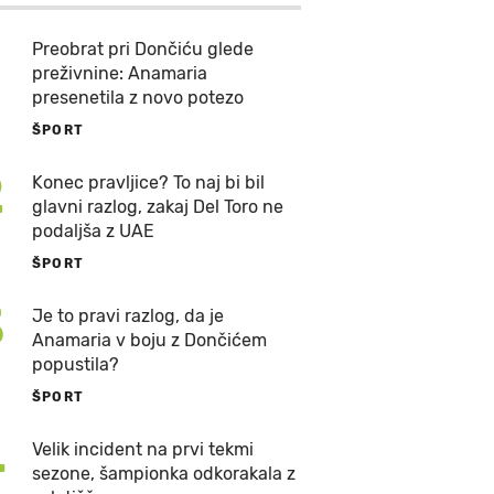
Preobrat pri Dončiću glede
preživnine: Anamaria
presenetila z novo potezo
ŠPORT
2
Konec pravljice? To naj bi bil
glavni razlog, zakaj Del Toro ne
podaljša z UAE
ŠPORT
3
Je to pravi razlog, da je
Anamaria v boju z Dončićem
popustila?
ŠPORT
4
Velik incident na prvi tekmi
sezone, šampionka odkorakala z