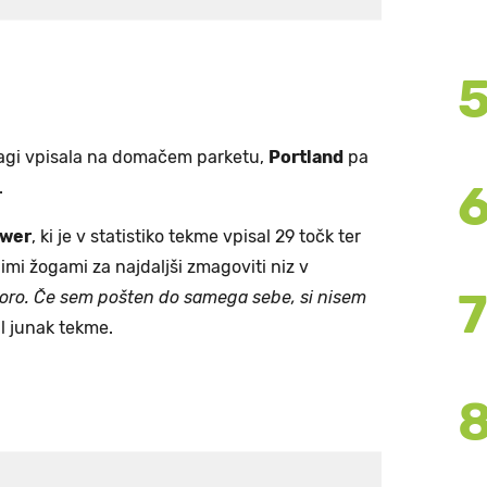
agi vpisala na domačem parketu,
Portland
pa
.
wer
, ki je v statistiko tekme vpisal 29 točk ter
nimi žogami za najdaljši zmagoviti niz v
noro. Če sem pošten do samega sebe, si nisem
al junak tekme.