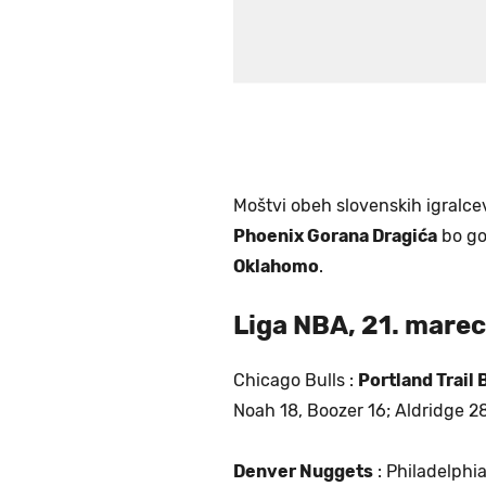
Moštvi obeh slovenskih igralce
Phoenix Gorana Dragića
bo go
Oklahomo
.
Liga NBA, 21. marec
Chicago Bulls :
Portland Trail 
Noah 18, Boozer 16; Aldridge 28,
Denver Nuggets
: Philadelphi