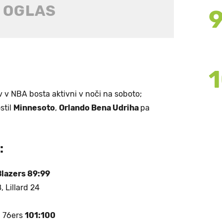
v v NBA bosta aktivni v noči na soboto;
stil
Minnesoto
,
Orlando Bena Udriha
pa
:
Blazers 89:99
 Lillard 24
a 76ers
101:100