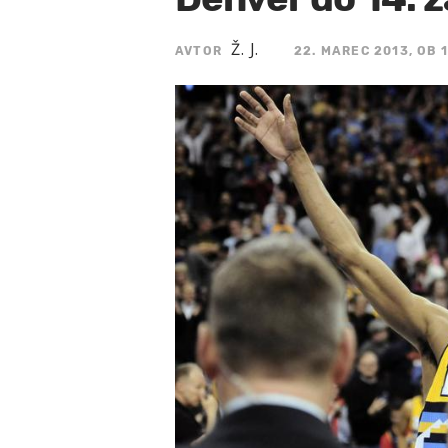
Ž. J.
AVTOR
22. MAREC 2013, OB 