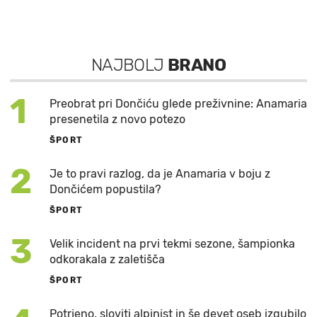
NAJBOLJ
BRANO
1
Preobrat pri Dončiću glede preživnine: Anamaria
presenetila z novo potezo
ŠPORT
2
Je to pravi razlog, da je Anamaria v boju z
Dončićem popustila?
ŠPORT
3
Velik incident na prvi tekmi sezone, šampionka
odkorakala z zaletišča
ŠPORT
Potrjeno, sloviti alpinist in še devet oseb izgubilo