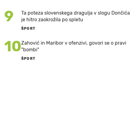
9
Ta poteza slovenskega dragulja v slogu Dončića
je hitro zaokrožila po spletu
ŠPORT
10
Zahović in Maribor v ofenzivi, govori se o pravi
"bombi"
ŠPORT