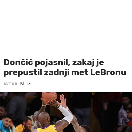
MOJ SANJ
Dončić pojasnil, zakaj je
prepustil zadnji met LeBronu
M. G.
AVTOR