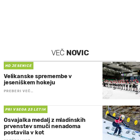
VEČ
NOVIC
HD JESENICE
Velikanske spremembe v
jeseniškem hokeju
PREBERI VEČ…
PRI VSEGA 23 LETIH
Osvajalka medalj z mladinskih
prvenstev smuči nenadoma
postavila v kot