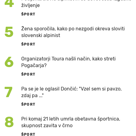
4
življenje
ŠPORT
5
Žena sporočila, kako po nezgodi okreva sloviti
slovenski alpinist
ŠPORT
6
Organizatorji Toura našli način, kako streti
Pogačarja?
ŠPORT
7
Pa se je le oglasil Dončić: "Vzel sem si pavzo,
zdaj pa ..."
ŠPORT
8
Pri komaj 21 letih umrla obetavna športnica,
skupnost zavita v črno
ŠPORT