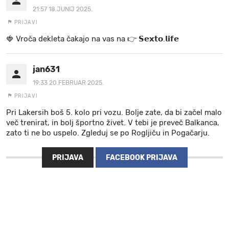
21:57 18.JUNIJ 2025.
PRIJAVI
🍓 V r o č a d e k l e t a ča k a jo na va s n a 👉 𝗦𝗲𝘅𝘁𝗼.𝗹𝗶𝗳𝗲
jan631
19:33 20.FEBRUAR 2025.
PRIJAVI
Pri Lakersih boš 5. kolo pri vozu. Bolje zate, da bi začel malo
več trenirat, in bolj športno živet. V tebi je preveč Balkanca,
zato ti ne bo uspelo. Zgleduj se po Rogljiču in Pogačarju.
PRIJAVA
FACEBOOK PRIJAVA