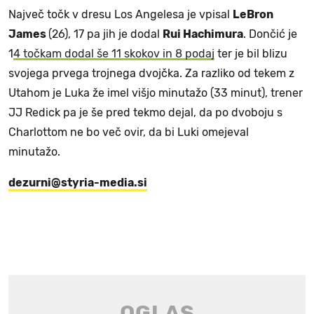
Največ točk v dresu Los Angelesa je vpisal
LeBron
James
(26), 17 pa jih je dodal
Rui Hachimura
. Dončić je
1
4 točkam dodal še 11 skokov in 8 podaj
ter je bil blizu
svojega prvega trojnega dvojčka. Za razliko od tekem z
Utahom je Luka že imel višjo minutažo (33 minut), trener
JJ Redick pa je še pred tekmo dejal, da po dvoboju s
Charlottom ne bo več ovir, da bi Luki omejeval
minutažo.
dezurni@styria-media.si