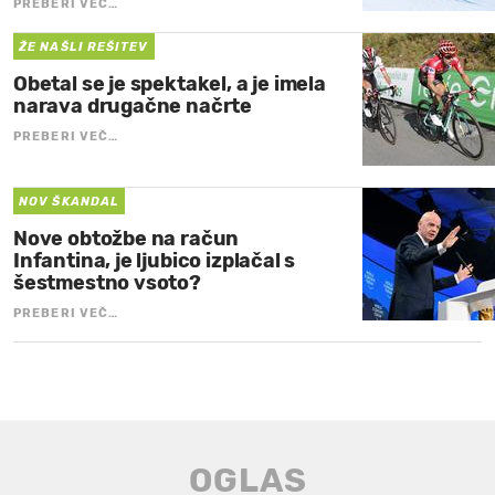
PREBERI VEČ…
ŽE NAŠLI REŠITEV
Obetal se je spektakel, a je imela
narava drugačne načrte
PREBERI VEČ…
NOV ŠKANDAL
Nove obtožbe na račun
Infantina, je ljubico izplačal s
šestmestno vsoto?
PREBERI VEČ…