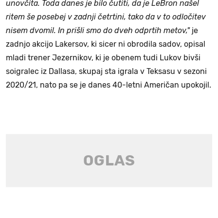
unovčita. Toda danes je bilo čutiti, da je LeBron našel
ritem še posebej v zadnji četrtini, tako da v to odločitev
nisem dvomil. In prišli smo do dveh odprtih metov,"
je
zadnjo akcijo Lakersov, ki sicer ni obrodila sadov, opisal
mladi trener Jezernikov, ki je obenem tudi Lukov bivši
soigralec iz Dallasa, skupaj sta igrala v Teksasu v sezoni
2020/21, nato pa se je danes 40-letni Američan upokojil.