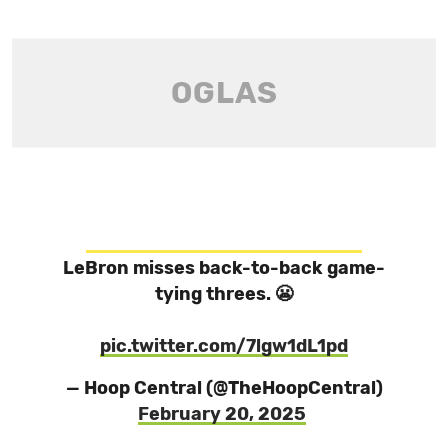
LeBron misses back-to-back game-
tying threes. 😬
pic.twitter.com/7lgw1dL1pd
— Hoop Central (@TheHoopCentral)
February 20, 2025