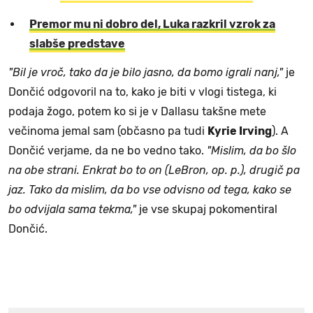
Premor mu ni dobro del, Luka razkril vzrok za
slabše predstave
"Bil je vroč, tako da je bilo jasno, da bomo igrali nanj,"
je
Dončić odgovoril na to, kako je biti v vlogi tistega, ki
podaja žogo, potem ko si je v Dallasu takšne mete
večinoma jemal sam (občasno pa tudi
Kyrie Irving
). A
Dončić verjame, da ne bo vedno tako.
"Mislim, da bo šlo
na obe strani. Enkrat bo to on (LeBron, op. p.), drugič pa
jaz. Tako da mislim, da bo vse odvisno od tega, kako se
bo odvijala sama tekma,"
je vse skupaj pokomentiral
Dončić.