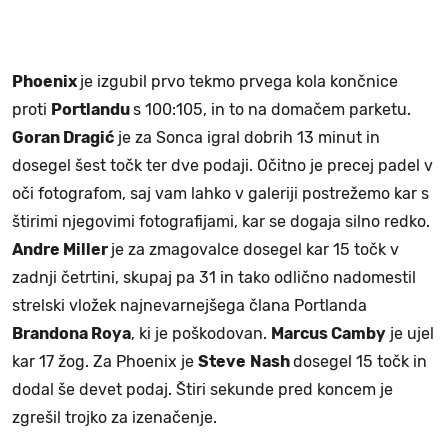
Phoenix
je izgubil prvo tekmo prvega kola končnice
proti
Portlandu
s 100:105, in to na domačem parketu.
Goran Dragić
je za Sonca igral dobrih 13 minut in
dosegel šest točk ter dve podaji. Očitno je precej padel v
oči fotografom, saj vam lahko v galeriji postrežemo kar s
štirimi njegovimi fotografijami, kar se dogaja silno redko.
Andre Miller
je za zmagovalce dosegel kar 15 točk v
zadnji četrtini, skupaj pa 31 in tako odlično nadomestil
strelski vložek najnevarnejšega člana Portlanda
Brandona Roya
, ki je poškodovan.
Marcus Camby
je ujel
kar 17 žog. Za Phoenix je
Steve
Nash
dosegel 15 točk in
dodal še devet podaj. Štiri sekunde pred koncem je
zgrešil trojko za izenačenje.