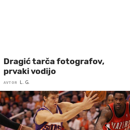
MOJ SANJ
Dragić tarča fotografov,
prvaki vodijo
L. G.
AVTOR