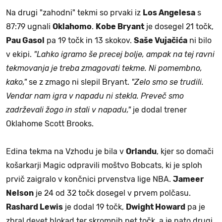
Na drugi "zahodni" tekmi so prvaki iz
Los Angelesa
s
87:79 ugnali
Oklahomo
.
Kobe Bryant
je dosegel 21 točk,
Pau Gasol
pa 19 točk in 13 skokov.
Saše Vujačića
ni bilo
v ekipi.
"Lahko igramo še precej bolje, ampak na tej ravni
tekmovanja je treba zmagovati tekme. Ni pomembno,
kako,"
se z zmago ni slepil Bryant.
"Zelo smo se trudili.
Vendar nam igra v napadu ni stekla. Preveč smo
zadrževali žogo in stali v napadu,"
je dodal trener
Oklahome Scott Brooks.
Edina tekma na Vzhodu je bila v
Orlandu
, kjer so domači
košarkarji Magic odpravili moštvo Bobcats, ki je sploh
prvič zaigralo v končnici prvenstva lige NBA.
Jameer
Nelson
je 24 od 32 točk dosegel v prvem polčasu.
Rashard Lewis
je dodal 19 točk,
Dwight Howard
pa je
zbral devet blokad ter skromnih pet točk, a je nato drugi