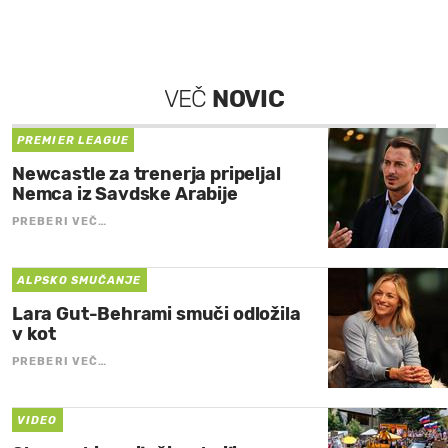
VEČ
NOVIC
PREMIER LEAGUE
Newcastle za trenerja pripeljal
Nemca iz Savdske Arabije
PREBERI VEČ…
ALPSKO SMUČANJE
Lara Gut-Behrami smuči odložila
v kot
PREBERI VEČ…
VIDEO