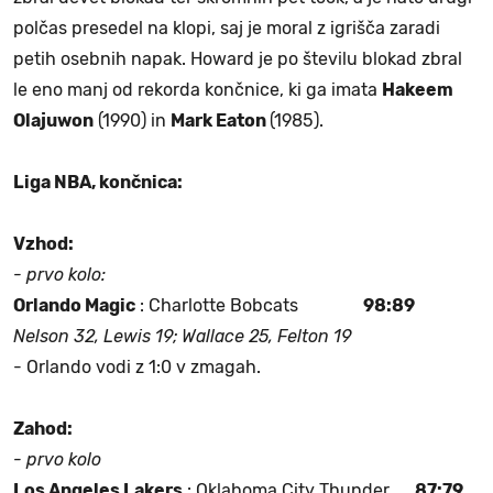
polčas presedel na klopi, saj je moral z igrišča zaradi
petih osebnih napak. Howard je po številu blokad zbral
le eno manj od rekorda končnice, ki ga imata
Hakeem
Olajuwon
(1990) in
Mark Eaton
(1985).
Liga NBA, končnica:
Vzhod:
- prvo kolo:
Orlando Magic
: Charlotte Bobcats
98:89
Nelson 32, Lewis 19; Wallace 25, Felton 19
- Orlando vodi z 1:0 v zmagah.
Zahod:
- prvo kolo
Los Angeles Lakers
: Oklahoma City Thunder
87:79