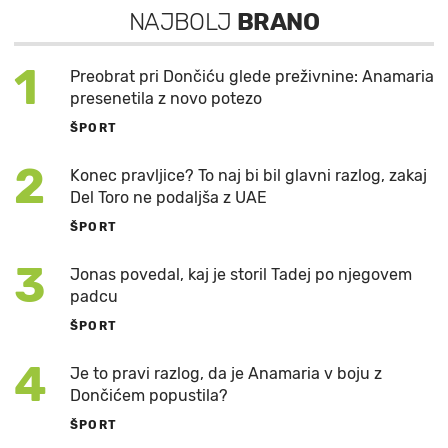
NAJBOLJ
BRANO
1
Preobrat pri Dončiću glede preživnine: Anamaria
presenetila z novo potezo
ŠPORT
2
Konec pravljice? To naj bi bil glavni razlog, zakaj
Del Toro ne podaljša z UAE
ŠPORT
3
Jonas povedal, kaj je storil Tadej po njegovem
padcu
ŠPORT
4
Je to pravi razlog, da je Anamaria v boju z
Dončićem popustila?
ŠPORT