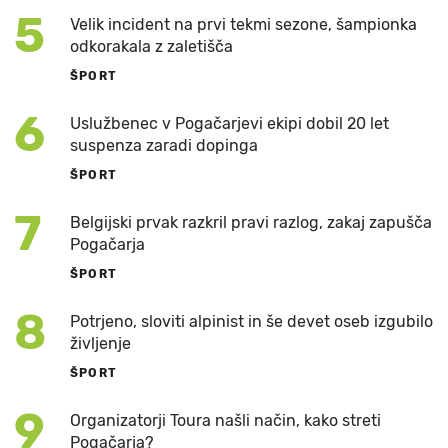
5
Velik incident na prvi tekmi sezone, šampionka
odkorakala z zaletišča
ŠPORT
6
Uslužbenec v Pogačarjevi ekipi dobil 20 let
suspenza zaradi dopinga
ŠPORT
7
Belgijski prvak razkril pravi razlog, zakaj zapušča
Pogačarja
ŠPORT
8
Potrjeno, sloviti alpinist in še devet oseb izgubilo
življenje
ŠPORT
9
Organizatorji Toura našli način, kako streti
Pogačarja?