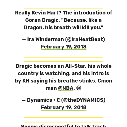
Really Kevin Hart? The introduction of
Goran Dragic, "Because, like a
Dragon, his breath will kill you."
— Ira Winderman (@IraHeatBeat)
February 19, 2018
Dragic becomes an All-Star, his whole
country is watching, and his intro is
by KH saying his breathe stinks. Cmon
man
@NBA
. 😔
— Dynamics • £ (@theDYNAMICS)
February 19, 2018
Seems disrespectful to talk trash