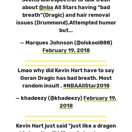
about
@nba
All Stars having “bad
breath”(Dragic) and hair removal
issues (Drummond).Attempted humor
but...
— Marques Johnson (@olskool888)
February 19, 2018
Lmao why did Kevin Hart have to say
Goran Dragic has bad breath. Most
random insult .
#NBAAllStar2018
— khadeezy (@khadeezy)
February 19,
2018
Kevin Hart just said "just like a dragon