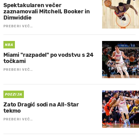
Spektakularen večer
zaznamovali Mitchell, Booker in
Dimwiddie
PREBERI VEČ…
NBA
Miami "razpadel" po vodstvu s 24
točkami
PREBERI VEČ…
POEZIJA
Zato Dragić sodi na All-Star
tekmo
PREBERI VEČ…