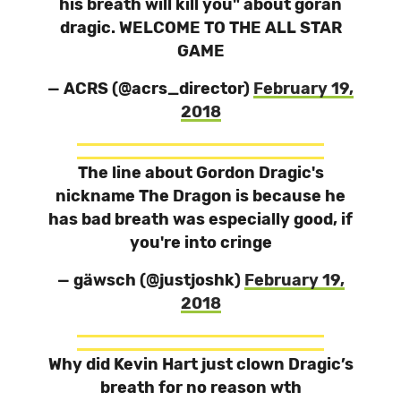
his breath will kill you" about goran
dragic. WELCOME TO THE ALL STAR
GAME
— ACRS (@acrs_director)
February 19,
2018
The line about Gordon Dragic's
nickname The Dragon is because he
has bad breath was especially good, if
you're into cringe
— gäwsch (@justjoshk)
February 19,
2018
Why did Kevin Hart just clown Dragic’s
breath for no reason wth