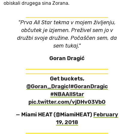
obiskali drugega sina Zorana.
"Prva All Star tekma v mojem življenju,
občutek je izjemen. Preživel sem jo v
družbi svoje družine. Počaščen sem, da
sem tukaj."
Goran Dragić
Get buckets,
@Goran_Dragic
!
#GoranDragic
#NBAAllStar
pic.twitter.com/vjDHv03VbO
— Miami HEAT (@MiamiHEAT)
February
19, 2018