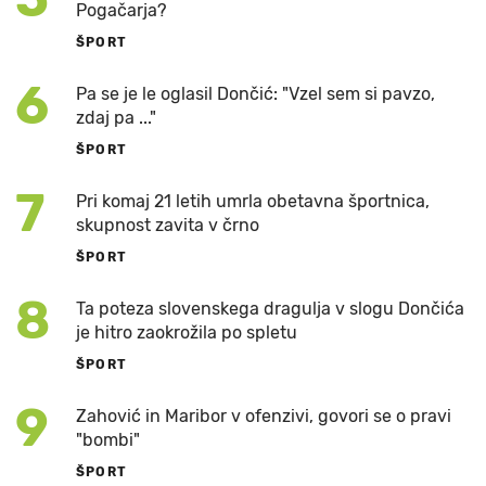
Pogačarja?
ŠPORT
6
Pa se je le oglasil Dončić: "Vzel sem si pavzo,
zdaj pa ..."
ŠPORT
7
Pri komaj 21 letih umrla obetavna športnica,
skupnost zavita v črno
ŠPORT
8
Ta poteza slovenskega dragulja v slogu Dončića
je hitro zaokrožila po spletu
ŠPORT
9
Zahović in Maribor v ofenzivi, govori se o pravi
"bombi"
ŠPORT