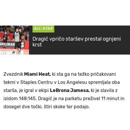
ALL-STAR
Dragić vpričo staršev prestal ognjeni
krst
Zvezdnik
Miami Heat,
ki sta ga na težko pričakovani
tekmi v Staples Centru v Los Angelesu spremljala oba
starša, je igral v ekipi
LeBrona Jamesa,
ki je slavila z
izidom 148:145. Dragić je na parketu preživel 11 minut in
dosegel dve točki, štiri skoke ter podajo.