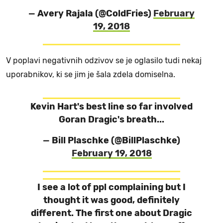
— Avery Rajala (@ColdFries)
February
19, 2018
V poplavi negativnih odzivov se je oglasilo tudi nekaj
uporabnikov, ki se jim je šala zdela domiselna.
Kevin Hart's best line so far involved
Goran Dragic's breath...
— Bill Plaschke (@BillPlaschke)
February 19, 2018
I see a lot of ppl complaining but I
thought it was good, definitely
different. The first one about Dragic