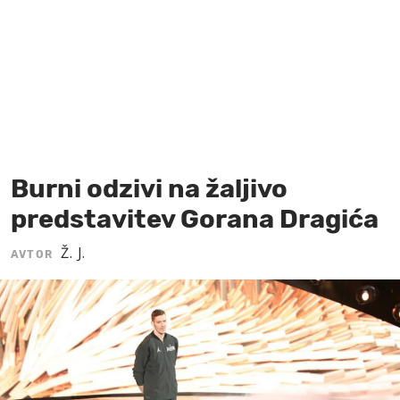
MOJ SANJ
Burni odzivi na žaljivo
predstavitev Gorana Dragića
Ž. J.
AVTOR