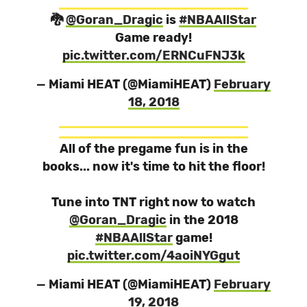
🐉
@Goran_Dragic
is
#NBAAllStar
Game ready!
pic.twitter.com/ERNCuFNJ3k
— Miami HEAT (@MiamiHEAT)
February
18, 2018
All of the pregame fun is in the
books... now it's time to hit the floor!
Tune into TNT right now to watch
@Goran_Dragic
in the 2018
#NBAAllStar
game!
pic.twitter.com/4aoiNYGgut
— Miami HEAT (@MiamiHEAT)
February
19, 2018