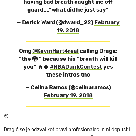
having bad breath caught me off
guard....”what did he just say”
— Derick Ward (@dward_22)
February
19, 2018
Omg
@KevinHart4real
calling Dragic
“the 🐉 “ because his “breath will kill
you” 🔥🔥
#NBADunkContest
yes
these intros tho
— Celina Ramos (@celinaramos)
February 19, 2018
😯
Dragić se je odzval kot pravi profesionalec in ni dopustil,