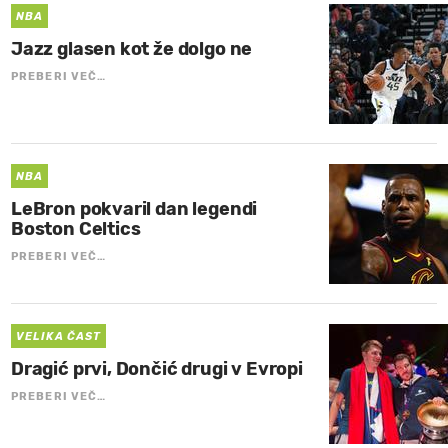
NBA
Jazz glasen kot že dolgo ne
PREBERI VEČ…
NBA
LeBron pokvaril dan legendi
Boston Celtics
PREBERI VEČ…
VELIKA ČAST
Dragić prvi, Dončić drugi v Evropi
PREBERI VEČ…