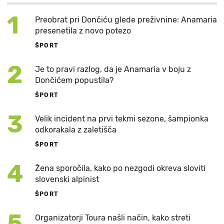
1
Preobrat pri Dončiću glede preživnine: Anamaria
presenetila z novo potezo
ŠPORT
2
Je to pravi razlog, da je Anamaria v boju z
Dončićem popustila?
ŠPORT
3
Velik incident na prvi tekmi sezone, šampionka
odkorakala z zaletišča
ŠPORT
4
Žena sporočila, kako po nezgodi okreva sloviti
slovenski alpinist
ŠPORT
5
Organizatorji Toura našli način, kako streti