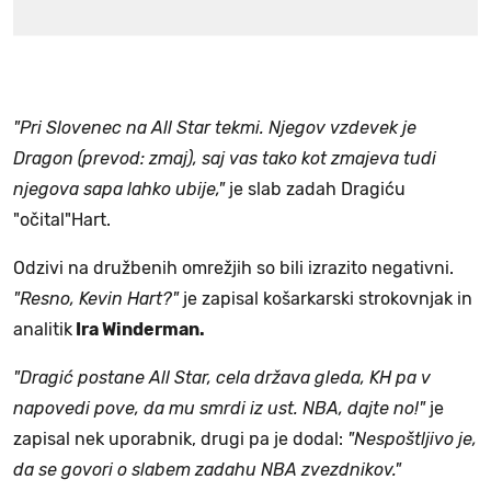
"Pri Slovenec na All Star tekmi. Njegov vzdevek je
Dragon (prevod: zmaj), saj vas tako kot zmajeva tudi
njegova sapa lahko ubije,"
je slab zadah Dragiću
"očital"Hart.
Odzivi na družbenih omrežjih so bili izrazito negativni.
"Resno, Kevin Hart?"
je zapisal košarkarski strokovnjak in
analitik
Ira Winderman.
"Dragić postane All Star, cela država gleda, KH pa v
napovedi pove, da mu smrdi iz ust. NBA, dajte no!"
je
zapisal nek uporabnik, drugi pa je dodal:
"Nespoštljivo je,
da se govori o slabem zadahu NBA zvezdnikov."