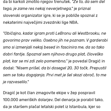
da bi karkoli zmotilo njegov trenutek.
"Že to, da sem del
tega, je zame res nekaj neverjetnega,"
je priznal
slovenski organizator igre, ki se je pobliže spoznal z
nekaterimi največjimi zvezdniki lige NBA.
"Običajno, kadar igram proti LeBronu ali Westbrooku, ne
govorimo prav veliko. Osebno jih ne poznam. V garderobi
smo si izmenjali nekaj besed in fascinira me, da so tako
dobri fantje. Spoznal sem njihovo drugo plat, človeško
plat, kar se mi zdi zelo pomembno,"
je povedal Dragić in
dodal:
"Nisem prišel, da bi dosegel 20, 30 točk. Prepustil
sem se toku dogajanja. Prvi met je šel skozi obroč, to me
je razveselilo."
Dragić je kot član zmagovite ekipe v žep pospravil
100.000 ameriških dolarjev. Del denarja je porabil tako,
da je staršem plačal letalski polet iz Istanbula, kjer so