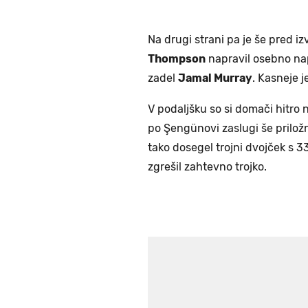
Na drugi strani pa je še pred 
Thompson
napravil osebno nap
zadel
Jamal Murray
. Kasneje 
V podaljšku so si domači hitro 
po Şengünovi zaslugi še priložno
tako dosegel trojni dvojček s 3
zgrešil zahtevno trojko.