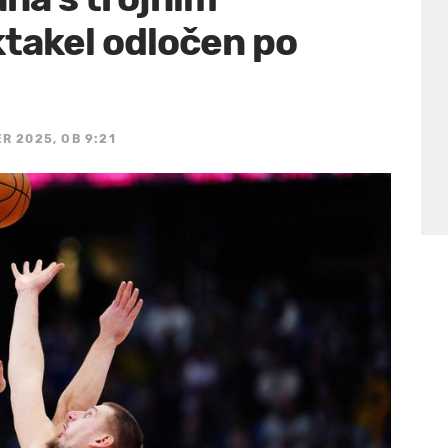
takel odločen po
R 2025, OB 9:21