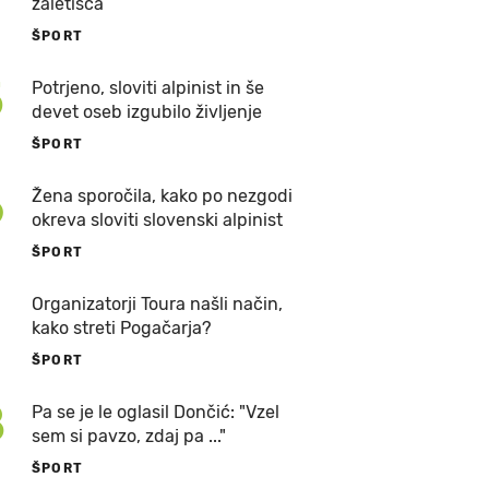
zaletišča
ŠPORT
5
Potrjeno, sloviti alpinist in še
devet oseb izgubilo življenje
ŠPORT
6
Žena sporočila, kako po nezgodi
okreva sloviti slovenski alpinist
ŠPORT
7
Organizatorji Toura našli način,
kako streti Pogačarja?
ŠPORT
8
Pa se je le oglasil Dončić: "Vzel
sem si pavzo, zdaj pa ..."
ŠPORT