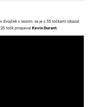
ni dvojček v sezoni, se je s 35 točkami izkazal
 25 točk prispeval
Kevin Durant
.