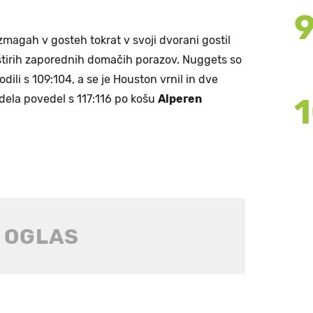
zmagah v gosteh tokrat v svoji dvorani gostil
z štirih zaporednih domačih porazov. Nuggets so
ili s 109:104, a se je Houston vrnil in dve
dela povedel s 117:116 po košu
Alperen