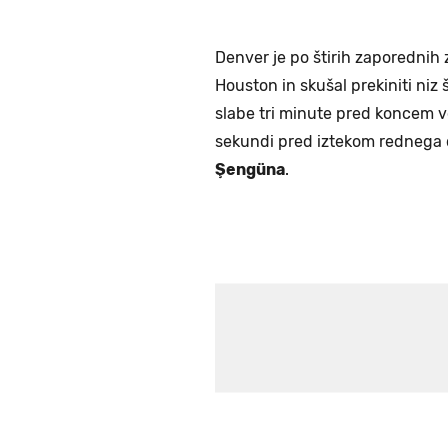
Denver je po štirih zaporednih 
Houston in skušal prekiniti ni
slabe tri minute pred koncem vod
sekundi pred iztekom rednega 
Şengüna
.