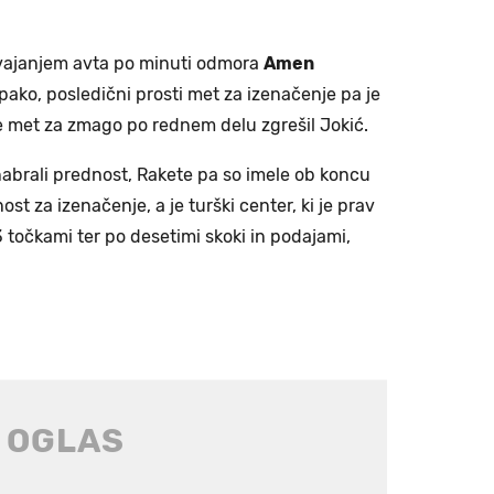
izvajanjem avta po minuti odmora
Amen
ako, posledični prosti met za izenačenje pa je
je met za zmago po rednem delu zgrešil Jokić.
nabrali prednost, Rakete pa so imele ob koncu
st za izenačenje, a je turški center, ki je prav
3 točkami ter po desetimi skoki in podajami,