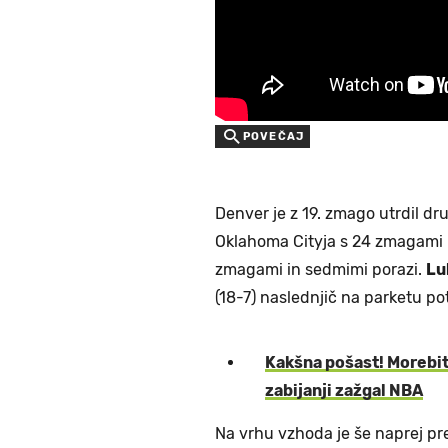
POVEČAJ
Denver je z 19. zmago utrdil dr
Oklahoma Cityja s 24 zmagami 
zmagami in sedmimi porazi.
Lu
(18-7) naslednjič na parketu pot
Kakšna pošast! Morebit
zabijanji zažgal NBA
Na vrhu vzhoda je še naprej pre