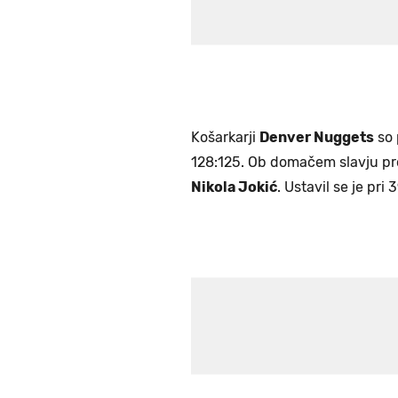
Košarkarji
Denver Nuggets
so 
128:125. Ob domačem slavju pro
Nikola Jokić
. Ustavil se je pri