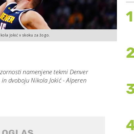
1
kola Jokić v skoku za žogo.
pozornosti namenjene tekmi Denver
in dvoboju Nikola Jokić - Alperen