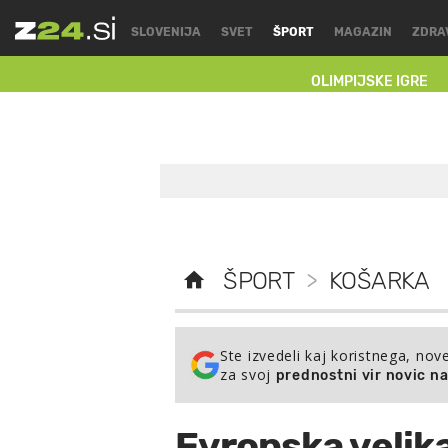
SLOVENIJA
SVET
ŠPORT
MAGAZIN
ZDRA
OLIMPIJSKE IGRE
ŠPORT
>
KOŠARKA
Ste izvedeli kaj koristnega, nov
za svoj
prednostni vir novic n
Evropska velika