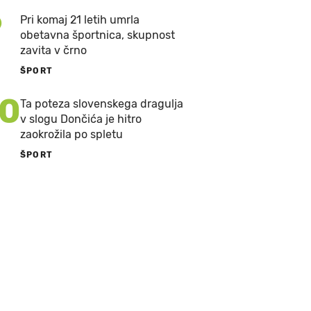
9
Pri komaj 21 letih umrla
obetavna športnica, skupnost
zavita v črno
ŠPORT
10
Ta poteza slovenskega dragulja
v slogu Dončića je hitro
zaokrožila po spletu
ŠPORT