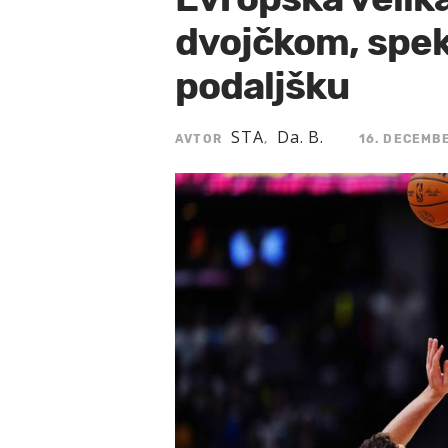
dvojčkom, spek
podaljšku
STA
Da. B.
AVTOR
,
16. DECEMBE