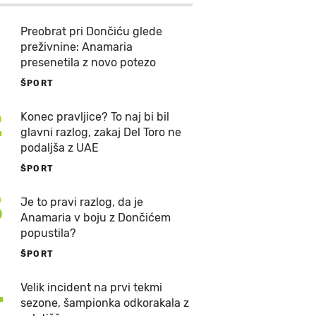
Preobrat pri Dončiću glede
preživnine: Anamaria
presenetila z novo potezo
ŠPORT
2
Konec pravljice? To naj bi bil
glavni razlog, zakaj Del Toro ne
podaljša z UAE
ŠPORT
3
Je to pravi razlog, da je
Anamaria v boju z Dončićem
popustila?
ŠPORT
4
Velik incident na prvi tekmi
sezone, šampionka odkorakala z