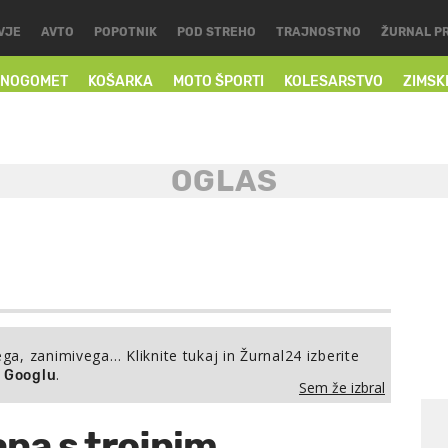
VJE
AVTO
POPOTNIK
POD STREHO
TRAJNOSTNO
ŽURNAL P
NOGOMET
KOŠARKA
MOTO ŠPORTI
KOLESARSTVO
ZIMSK
ega, zanimivega… Kliknite tukaj in Žurnal24 izberite
.
a Googlu
Sem že izbral
na s trojnim