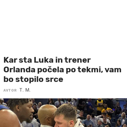
MOJ SANJ
Kar sta Luka in trener
Orlanda počela po tekmi, vam
bo stopilo srce
T. M.
AVTOR