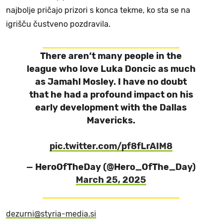
najbolje pričajo prizori s konca tekme, ko sta se na
igrišču čustveno pozdravila.
There aren’t many people in the
league who love Luka Doncic as much
as Jamahl Mosley. I have no doubt
that he had a profound impact on his
early development with the Dallas
Mavericks.
pic.twitter.com/pf8fLrAIM8
— HeroOfTheDay (@Hero_OfThe_Day)
March 25, 2025
dezurni@styria-media.si