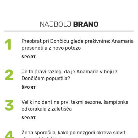
NAJBOLJ
BRANO
1
Preobrat pri Dončiću glede preživnine: Anamaria
presenetila z novo potezo
ŠPORT
2
Je to pravi razlog, da je Anamaria v boju z
Dončićem popustila?
ŠPORT
3
Velik incident na prvi tekmi sezone, šampionka
odkorakala z zaletišča
ŠPORT
4
Žena sporočila, kako po nezgodi okreva sloviti