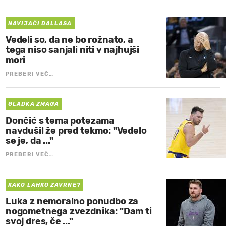
NAVIJAČI DALLASA
Vedeli so, da ne bo rožnato, a
tega niso sanjali niti v najhujši
mori
PREBERI VEČ…
GLADKA ZMAGA
Dončić s tema potezama
navdušil že pred tekmo: "Vedelo
se je, da ..."
PREBERI VEČ…
KAKO LAHKO ZAVRNE?
Luka z nemoralno ponudbo za
nogometnega zvezdnika: "Dam ti
svoj dres, če ..."