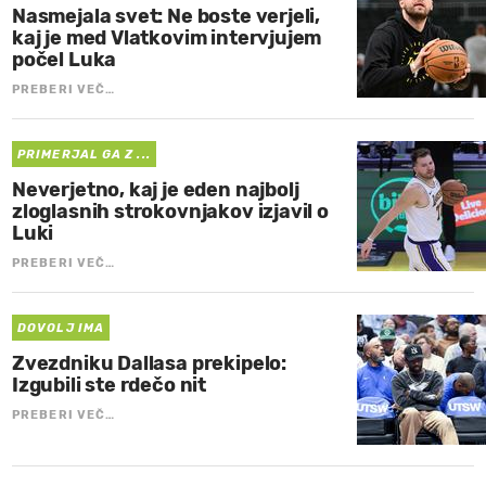
Nasmejala svet: Ne boste verjeli,
kaj je med Vlatkovim intervjujem
počel Luka
PREBERI VEČ…
PRIMERJAL GA Z ...
Neverjetno, kaj je eden najbolj
zloglasnih strokovnjakov izjavil o
Luki
PREBERI VEČ…
DOVOLJ IMA
Zvezdniku Dallasa prekipelo:
Izgubili ste rdečo nit
PREBERI VEČ…