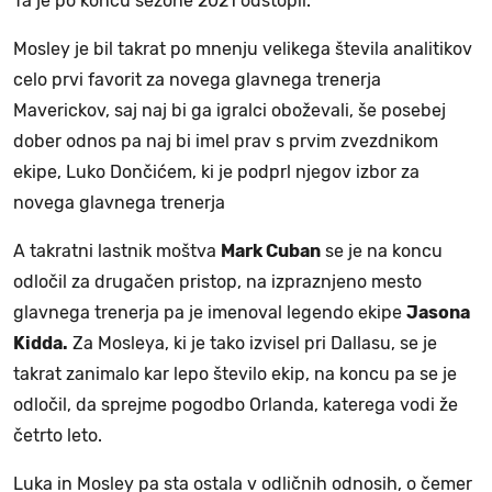
Ta je po koncu sezone 2021 odstopil.
Mosley je bil takrat po mnenju velikega števila analitikov
celo prvi favorit za novega glavnega trenerja
Maverickov, saj naj bi ga igralci oboževali, še posebej
dober odnos pa naj bi imel prav s prvim zvezdnikom
ekipe, Luko Dončićem, ki je podprl njegov izbor za
novega glavnega trenerja
A takratni lastnik moštva
Mark Cuban
se je na koncu
odločil za drugačen pristop, na izpraznjeno mesto
glavnega trenerja pa je imenoval legendo ekipe
Jasona
Kidda.
Za Mosleya, ki je tako izvisel pri Dallasu, se je
takrat zanimalo kar lepo število ekip, na koncu pa se je
odločil, da sprejme pogodbo Orlanda, katerega vodi že
četrto leto.
Luka in Mosley pa sta ostala v odličnih odnosih, o čemer