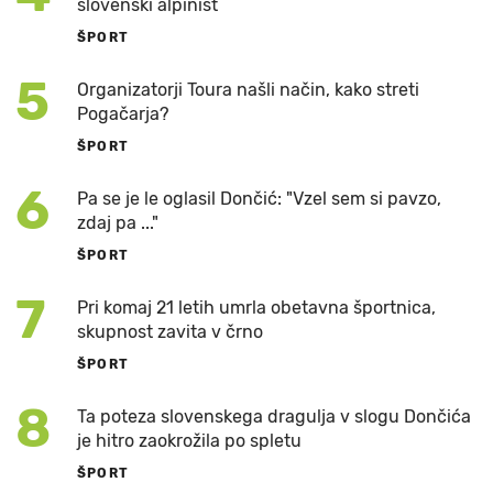
slovenski alpinist
ŠPORT
5
Organizatorji Toura našli način, kako streti
Pogačarja?
ŠPORT
6
Pa se je le oglasil Dončić: "Vzel sem si pavzo,
zdaj pa ..."
ŠPORT
7
Pri komaj 21 letih umrla obetavna športnica,
skupnost zavita v črno
ŠPORT
8
Ta poteza slovenskega dragulja v slogu Dončića
je hitro zaokrožila po spletu
ŠPORT