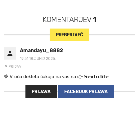
KOMENTARJEV
1
PREBERI VEČ
Amandayu_8882
19:51 18.JUNIJ 2025.
PRIJAVI
🍓 V r o č a d e k l e t a ča k a jo na va s n a 👉 𝗦𝗲𝘅𝘁𝗼.𝗹𝗶𝗳𝗲
PRIJAVA
FACEBOOK PRIJAVA