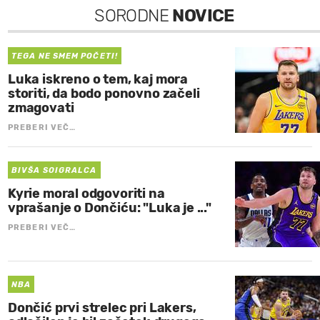
SORODNE
NOVICE
TEGA NE SMEM POČETI!
Luka iskreno o tem, kaj mora
storiti, da bodo ponovno začeli
zmagovati
PREBERI VEČ…
BIVŠA SOIGRALCA
Kyrie moral odgovoriti na
vprašanje o Dončiću: "Luka je ..."
PREBERI VEČ…
NBA
Dončić prvi strelec pri Lakers,