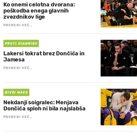
Ko onemi celotna dvorana:
poškodba enega glavnih
zvezdnikov lige
PREBERI VEČ…
PROTI GIANNISU
Lakersi tokrat brez Dončića in
Jamesa
PREBERI VEČ…
BIVŠI MAVS
Nekdanji soigralec: Menjava
Dončića sploh ni bila najslabša
PREBERI VEČ…