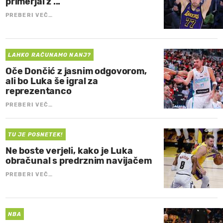
primerjal z ...
PREBERI VEČ…
LAHKO RAČUNAMO NANJ?
Oče Dončić z jasnim odgovorom,
ali bo Luka še igral za
reprezentanco
PREBERI VEČ…
TU JE POSNETEK!
Ne boste verjeli, kako je Luka
obračunal s predrznim navijačem
PREBERI VEČ…
NBA