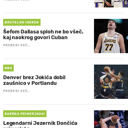
BRUTALNO ISKREN
Šefom Dallasa sploh ne bo všeč,
kaj naokrog govori Cuban
PREBERI VEČ…
NBA
Denver brez Jokića dobil
zaušnico v Portlandu
PREBERI VEČ…
KAKŠNA PRIMERJAVA!
Legendarni Jezernik Dončića