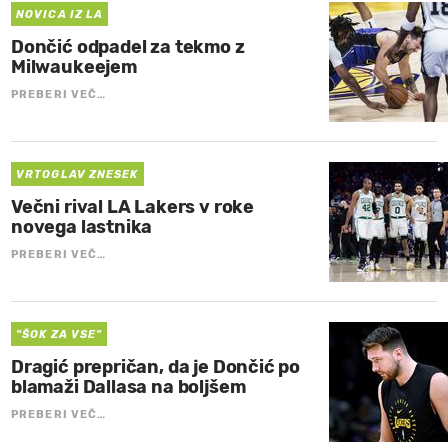
NOVICA IZ LA
Dončić odpadel za tekmo z
Milwaukeejem
PREBERI VEČ…
VRTOGLAV ZNESEK
Večni rival LA Lakers v roke
novega lastnika
PREBERI VEČ…
"ŠOK ZA VSE"
Dragić prepričan, da je Dončić po
blamaži Dallasa na boljšem
PREBERI VEČ…