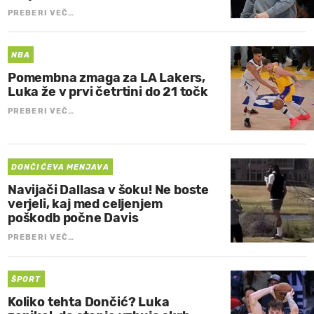
PREBERI VEČ…
NBA
Pomembna zmaga za LA Lakers,
Luka že v prvi četrtini do 21 točk
PREBERI VEČ…
DONČIĆEVA MENJAVA
Navijači Dallasa v šoku! Ne boste
verjeli, kaj med celjenjem
poškodb počne Davis
PREBERI VEČ…
ŠPORT
Koliko tehta Dončić? Luka