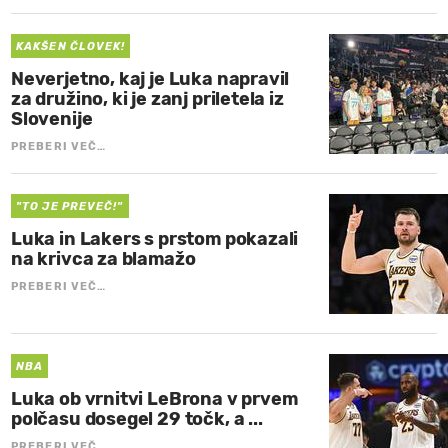
KAKŠEN ČLOVEK!
Neverjetno, kaj je Luka napravil
za družino, ki je zanj priletela iz
Slovenije
PREBERI VEČ…
"TO JE PREVEČ!"
Luka in Lakers s prstom pokazali
na krivca za blamažo
PREBERI VEČ…
NBA
Luka ob vrnitvi LeBrona v prvem
polčasu dosegel 29 točk, a ...
PREBERI VEČ…