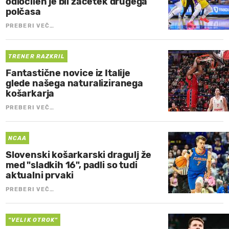
odločilen je bil začetek drugega
polčasa
PREBERI VEČ…
TRENER RAZKRIL
Fantastične novice iz Italije
glede našega naturaliziranega
košarkarja
PREBERI VEČ…
NCAA
Slovenski košarkarski dragulj že
med "sladkih 16", padli so tudi
aktualni prvaki
PREBERI VEČ…
"VELIK OTROK"