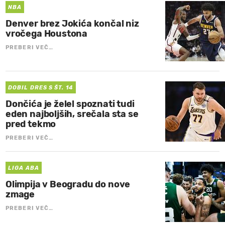
NBA
Denver brez Jokića končal niz
vročega Houstona
PREBERI VEČ…
DOBIL DRES S ŠT. 14
Dončića je želel spoznati tudi
eden najboljših, srečala sta se
pred tekmo
PREBERI VEČ…
LIGA ABA
Olimpija v Beogradu do nove
zmage
PREBERI VEČ…