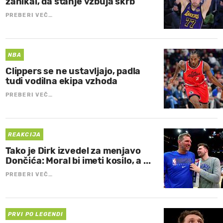
zanikal, da stanje vzbuja skrb
PREBERI VEČ…
NBA
Clippers se ne ustavljajo, padla
tudi vodilna ekipa vzhoda
PREBERI VEČ…
REAKCIJA
Tako je Dirk izvedel za menjavo
Dončića: Moral bi imeti kosilo, a ...
PREBERI VEČ…
PRVI PO LEGENDI