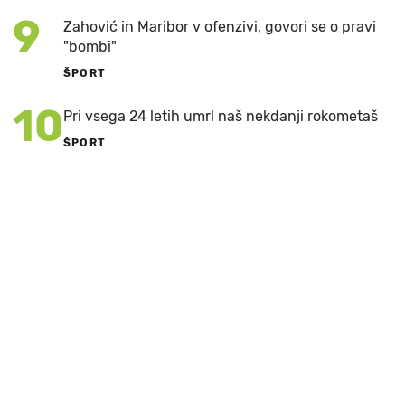
9
Zahović in Maribor v ofenzivi, govori se o pravi
"bombi"
ŠPORT
10
Pri vsega 24 letih umrl naš nekdanji rokometaš
ŠPORT