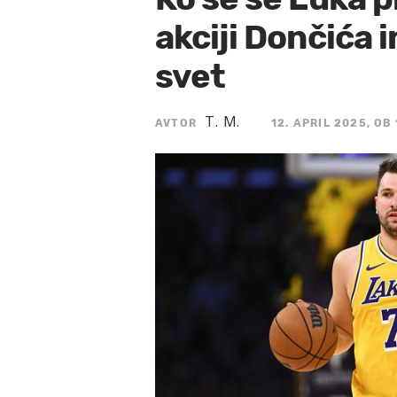
akciji Dončića 
svet
T. M.
AVTOR
12. APRIL 2025, OB