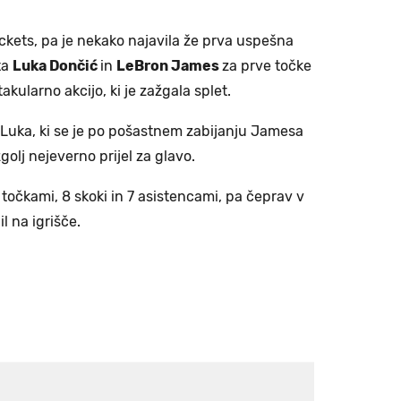
ckets, pa je nekako najavila že prva uspešna
ta
Luka Dončić
in
LeBron James
za prve točke
akularno akcijo, ki je zažgala splet.
i Luka, ki se je po pošastnem zabijanju Jamesa
olj nejeverno prijel za glavo.
 točkami, 8 skoki in 7 asistencami, pa čeprav v
il na igrišče.