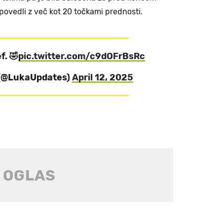
 povedli z več kot 20 točkami prednosti.
f. 🤣
pic.twitter.com/c9dOFrBsRc
 (@LukaUpdates)
April 12, 2025