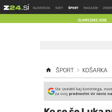
SLOVENIJA
SVET
ŠPORT
MAGAZIN
ZDRA
OLIMPIJSKE IGRE
ŠPORT
>
KOŠARKA
Ste izvedeli kaj koristnega, nov
za svoj
prednostni vir novic n
Ko se še Luka p