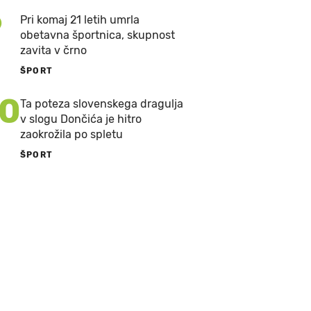
9
Pri komaj 21 letih umrla
obetavna športnica, skupnost
zavita v črno
ŠPORT
10
Ta poteza slovenskega dragulja
v slogu Dončića je hitro
zaokrožila po spletu
ŠPORT