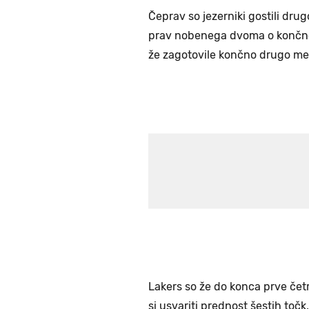
Čeprav so jezerniki gostili dru
prav nobenega dvoma o končnem
že zagotovile končno drugo mest
Lakers so že do konca prve četr
si usvariti prednost šestih toč