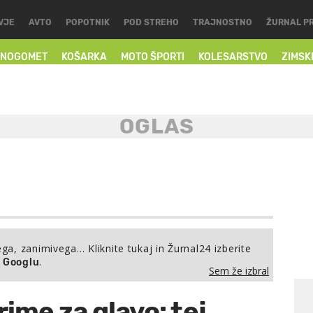
VJE
AVTO
POPOTNIK
POD STREHO
TRAJNOSTNO
ŽURNAL P
NOGOMET
KOŠARKA
MOTO ŠPORTI
KOLESARSTVO
ZIMSK
ega, zanimivega… Kliknite tukaj in Žurnal24 izberite
.
a Googlu
Sem že izbral
rime za glavo: tej