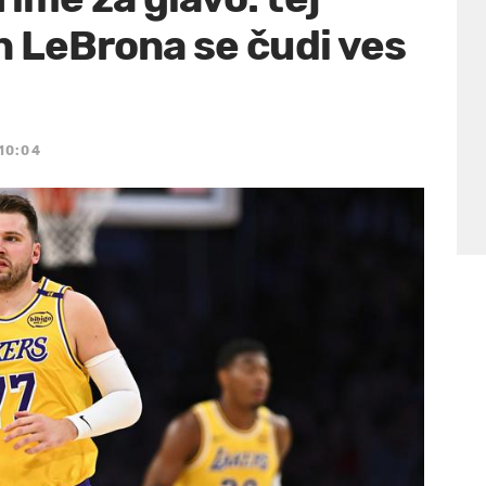
in LeBrona se čudi ves
 10:04