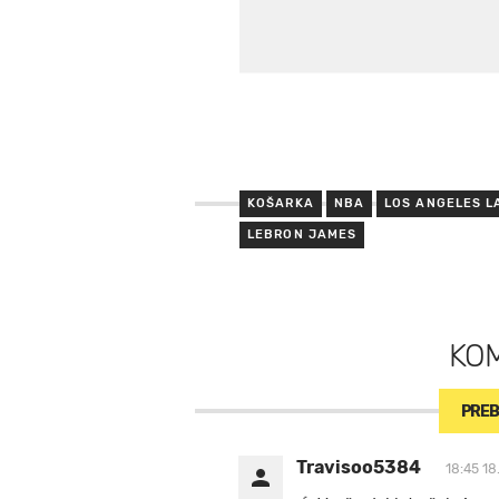
KOŠARKA
NBA
LOS ANGELES L
LEBRON JAMES
KO
PREB
Travisoo5384
18:45 18