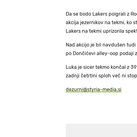
Da se bodo Lakers poigrali z Ro
akcija jezernikov na tekmi, ko s
Lakers na tekmi uprizorila spekt
Nad akcijo je bil navdušen tud
po Dončićevi alley-oop podaji zg
Luka je sicer tekmo končal z 39
zadnji četrtini sploh več ni stop
dezurni@styria-media.si