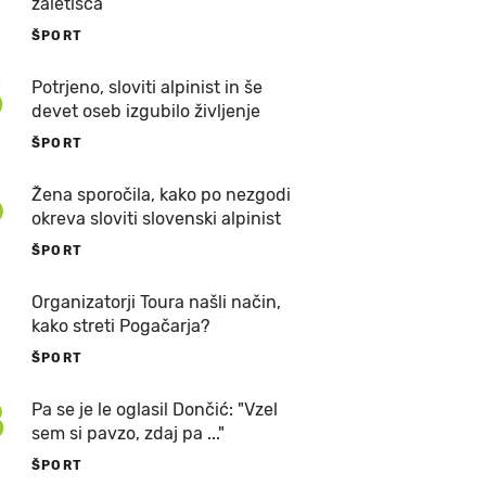
zaletišča
ŠPORT
5
Potrjeno, sloviti alpinist in še
devet oseb izgubilo življenje
ŠPORT
6
Žena sporočila, kako po nezgodi
okreva sloviti slovenski alpinist
ŠPORT
7
Organizatorji Toura našli način,
kako streti Pogačarja?
ŠPORT
8
Pa se je le oglasil Dončić: "Vzel
sem si pavzo, zdaj pa ..."
ŠPORT