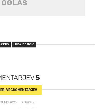
AKERS
LUKA DONČIĆ
MENTARJEV
5
ERI VEČ
KOMENTARJEV
.JUNIJ 2025.
PRIJAVI