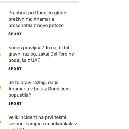
Preobrat pri Dončiću glede
preživnine: Anamaria
presenetila z novo potezo
ŠPORT
2
Konec pravljice? To naj bi bil
glavni razlog, zakaj Del Toro ne
podaljša z UAE
ŠPORT
3
Je to pravi razlog, da je
Anamaria v boju z Dončićem
popustila?
ŠPORT
4
Velik incident na prvi tekmi
sezone, šampionka odkorakala z