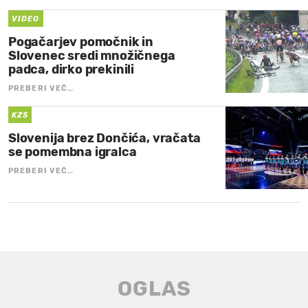
VIDEO
Pogačarjev pomočnik in
Slovenec sredi množičnega
padca, dirko prekinili
PREBERI VEČ…
KZS
Slovenija brez Dončića, vračata
se pomembna igralca
PREBERI VEČ…