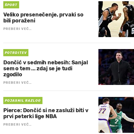
ŠPORT
Veliko presenečenje, prvaki so
bili poraženi
PREBERI VEČ…
POTRDITEV
Dončić v sedmih nebesih: Sanjal
sem o tem ... zdaj se je tudi
zgodilo
PREBERI VEČ…
POJASNIL RAZLOG
Pierce: Dončić si ne zasluži biti v
prvi peterki lige NBA
PREBERI VEČ…