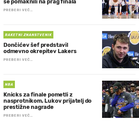
se pomaknili na prag finala
PREBERI VEČ…
RAKETNI ZNANSTVENIK
Dončićev šef predstavil
odmevno okrepitev Lakers
PREBERI VEČ…
NBA
Knicks za finale pometli z
nasprotnikom, Lukov prijatelj do
prestižne nagrade
PREBERI VEČ…