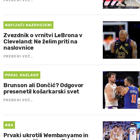
PREBERI VEČ…
NAVIJAČI RAZDVOJENI
Zvezdnik o vrnitvi LeBrona v
Cleveland: Ne želim priti na
naslovnice
PREBERI VEČ…
PODAL RAZLAGO
Brunson ali Dončić? Odgovor
presenetil košarkarski svet
PREBERI VEČ…
NBA
Prvaki ukrotili Wembanyamo in