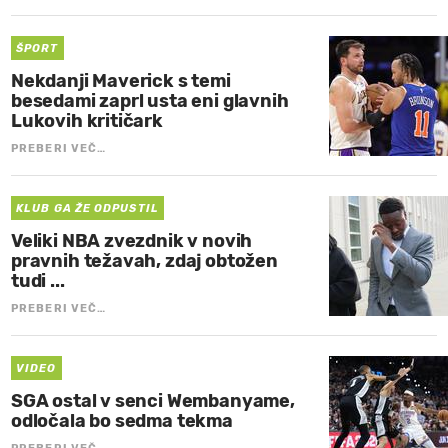
ŠPORT
Nekdanji Maverick s temi
besedami zaprl usta eni glavnih
Lukovih kritičark
PREBERI VEČ…
KLUB GA ŽE ODPUSTIL
Veliki NBA zvezdnik v novih
pravnih težavah, zdaj obtožen
tudi ...
PREBERI VEČ…
VIDEO
SGA ostal v senci Wembanyame,
odločala bo sedma tekma