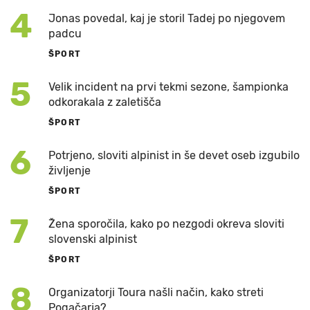
4
Jonas povedal, kaj je storil Tadej po njegovem
padcu
ŠPORT
5
Velik incident na prvi tekmi sezone, šampionka
odkorakala z zaletišča
ŠPORT
6
Potrjeno, sloviti alpinist in še devet oseb izgubilo
življenje
ŠPORT
7
Žena sporočila, kako po nezgodi okreva sloviti
slovenski alpinist
ŠPORT
8
Organizatorji Toura našli način, kako streti
Pogačarja?