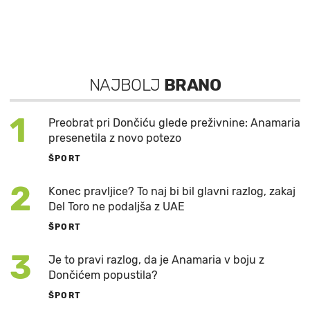
NAJBOLJ
BRANO
1
Preobrat pri Dončiću glede preživnine: Anamaria
presenetila z novo potezo
ŠPORT
2
Konec pravljice? To naj bi bil glavni razlog, zakaj
Del Toro ne podaljša z UAE
ŠPORT
3
Je to pravi razlog, da je Anamaria v boju z
Dončićem popustila?
ŠPORT