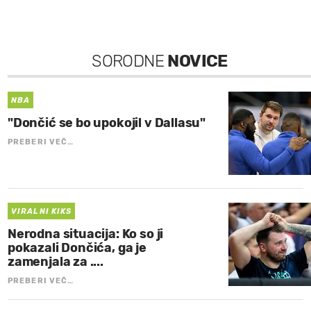
SORODNE
NOVICE
NBA
"Dončić se bo upokojil v Dallasu"
PREBERI VEČ…
VIRALNI KIKS
Nerodna situacija: Ko so ji
pokazali Dončića, ga je
zamenjala za ....
PREBERI VEČ…