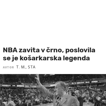
MOJ SANJ
NBA zavita v črno, poslovila
se je košarkarska legenda
T. M., STA
AVTOR