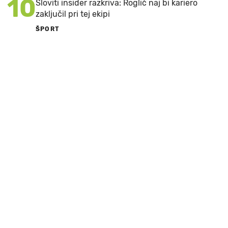
10
Sloviti insider razkriva: Roglič naj bi kariero
zaključil pri tej ekipi
ŠPORT