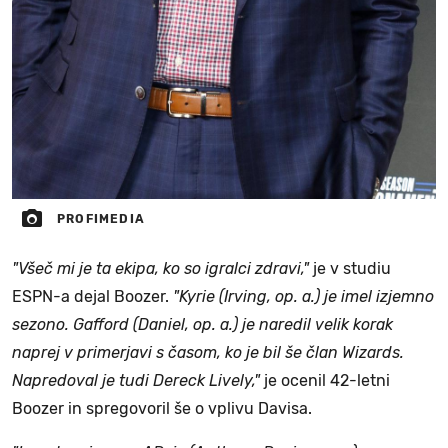
PROFIMEDIA
"Všeč mi je ta ekipa, ko so igralci zdravi,"
je v studiu
ESPN-a dejal Boozer.
"Kyrie (Irving, op. a.) je imel izjemno
sezono. Gafford (Daniel, op. a.) je naredil velik korak
naprej v primerjavi s časom, ko je bil še član Wizards.
Napredoval je tudi Dereck Lively,"
je ocenil 42-letni
Boozer in spregovoril še o vplivu Davisa.