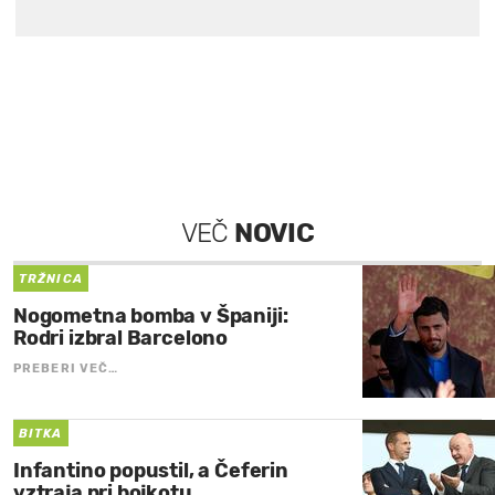
VEČ
NOVIC
TRŽNICA
Nogometna bomba v Španiji:
Rodri izbral Barcelono
PREBERI VEČ…
BITKA
Infantino popustil, a Čeferin
vztraja pri bojkotu