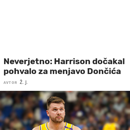
MOJ SANJ
Neverjetno: Harrison dočakal
pohvalo za menjavo Dončića
Ž. J.
AVTOR