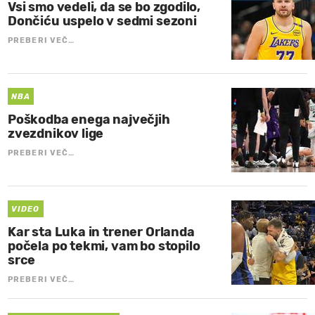
Vsi smo vedeli, da se bo zgodilo,
Dončiću uspelo v sedmi sezoni
PREBERI VEČ…
NBA
Poškodba enega največjih
zvezdnikov lige
PREBERI VEČ…
VIDEO
Kar sta Luka in trener Orlanda
počela po tekmi, vam bo stopilo
srce
PREBERI VEČ…