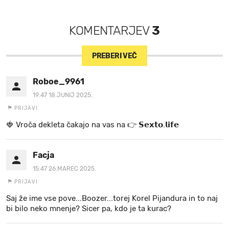
KOMENTARJEV
3
PREBERI VEČ
Roboe_9961
19:47 18.JUNIJ 2025.
PRIJAVI
🍓 V r o č a d e k l e t a ča k a jo na va s n a 👉 𝗦𝗲𝘅𝘁𝗼.𝗹𝗶𝗳𝗲
Facja
15:47 26.MAREC 2025.
PRIJAVI
Saj že ime vse pove...Boozer...torej Korel Pijandura in to naj
bi bilo neko mnenje? Sicer pa, kdo je ta kurac?