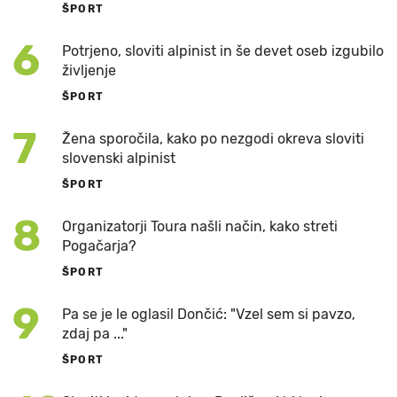
ŠPORT
6
Potrjeno, sloviti alpinist in še devet oseb izgubilo
življenje
ŠPORT
7
Žena sporočila, kako po nezgodi okreva sloviti
slovenski alpinist
ŠPORT
8
Organizatorji Toura našli način, kako streti
Pogačarja?
ŠPORT
9
Pa se je le oglasil Dončić: "Vzel sem si pavzo,
zdaj pa ..."
ŠPORT