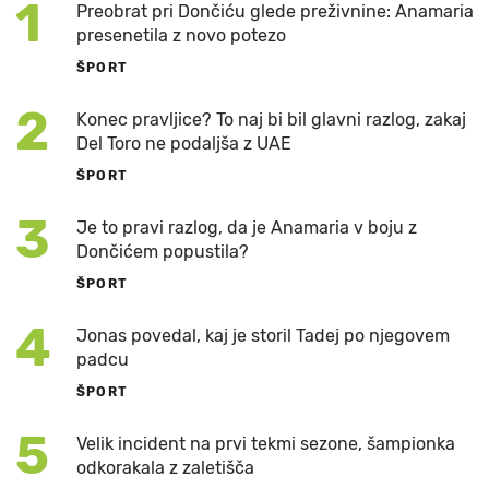
1
Preobrat pri Dončiću glede preživnine: Anamaria
presenetila z novo potezo
ŠPORT
2
Konec pravljice? To naj bi bil glavni razlog, zakaj
Del Toro ne podaljša z UAE
ŠPORT
3
Je to pravi razlog, da je Anamaria v boju z
Dončićem popustila?
ŠPORT
4
Jonas povedal, kaj je storil Tadej po njegovem
padcu
ŠPORT
5
Velik incident na prvi tekmi sezone, šampionka
odkorakala z zaletišča