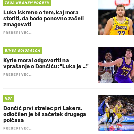
TEGA NE SMEM POČETI!
Luka iskreno o tem, kaj mora
storiti, da bodo ponovno začeli
zmagovati
PREBERI VEČ…
BIVŠA SOIGRALCA
Kyrie moral odgovoriti na
vprašanje o Dončiću: "Luka je ..."
PREBERI VEČ…
NBA
Dončić prvi strelec pri Lakers,
odločilen je bil začetek drugega
polčasa
PREBERI VEČ…