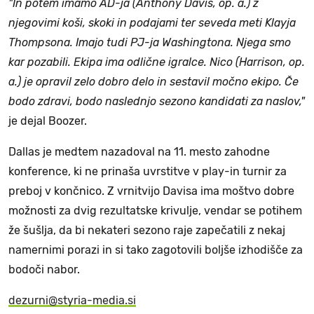
"In potem imamo AD-ja (Anthony Davis, op. a.) z
njegovimi koši, skoki in podajami ter seveda meti Klayja
Thompsona. Imajo tudi PJ-ja Washingtona. Njega smo
kar pozabili. Ekipa ima odlične igralce. Nico (Harrison, op.
a.) je opravil zelo dobro delo in sestavil močno ekipo. Če
bodo zdravi, bodo naslednjo sezono kandidati za naslov,"
je dejal Boozer.
Dallas je medtem nazadoval na 11. mesto zahodne
konference, ki ne prinaša uvrstitve v play-in turnir za
preboj v končnico. Z vrnitvijo Davisa ima moštvo dobre
možnosti za dvig rezultatske krivulje, vendar se potihem
že šušlja, da bi nekateri sezono raje zapečatili z nekaj
namernimi porazi in si tako zagotovili boljše izhodišče za
bodoči nabor.
dezurni@styria-media.si