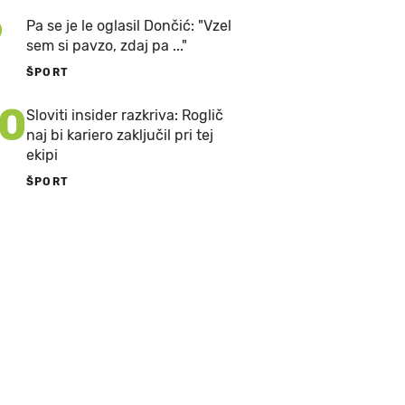
9
Pa se je le oglasil Dončić: "Vzel
sem si pavzo, zdaj pa ..."
ŠPORT
10
Sloviti insider razkriva: Roglič
naj bi kariero zaključil pri tej
ekipi
ŠPORT