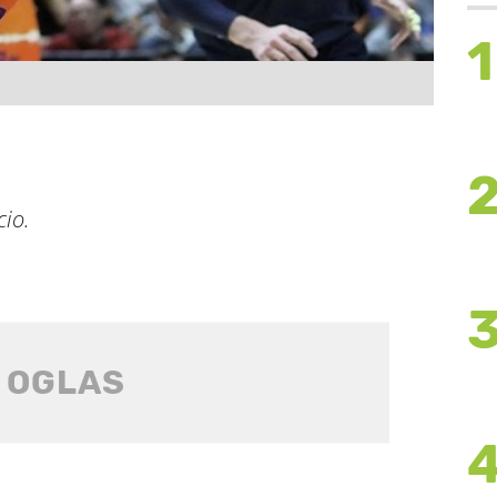
1
io.