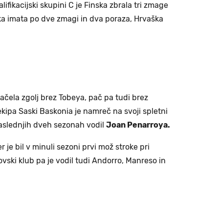
lifikacijski skupini C je Finska zbrala tri zmage
ska imata po dve zmagi in dva poraza, Hrvaška
ačela zgolj brez Tobeya, pač pa tudi brez
kipa Saski Baskonia je namreč na svoji spletni
naslednjih dveh sezonah vodil
Joan Penarroya.
r je bil v minuli sezoni prvi mož stroke pri
vski klub pa je vodil tudi Andorro, Manreso in