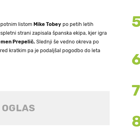
 potnim listom
Mike Tobey
po petih letih
spletni strani zapisala španska ekipa, kjer igra
emen Prepelič.
Slednji še vedno okreva po
ed kratkim pa je podaljšal pogodbo do leta