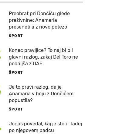
Preobrat pri Dončiću glede
preživnine: Anamaria
presenetila z novo potezo
ŠPORT
2
Konec pravljice? To naj bi bil
glavni razlog, zakaj Del Toro ne
podaljša z UAE
ŠPORT
3
Je to pravi razlog, da je
Anamaria v boju z Dončićem
popustila?
ŠPORT
4
Jonas povedal, kaj je storil Tadej
po njegovem padcu