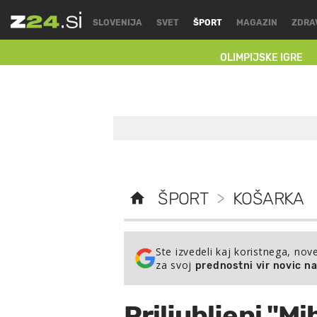
SLOVENIJA
SVET
ŠPORT
MAGAZIN
ZDRA
OLIMPIJSKE IGRE
ŠPORT
>
KOŠARKA
Ste izvedeli kaj koristnega, nov
za svoj
prednostni vir novic n
Priljubljeni "Mi