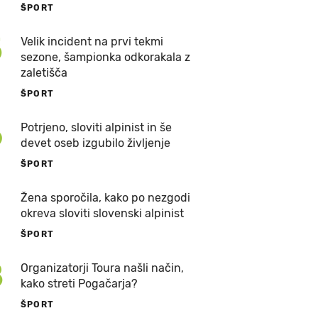
ŠPORT
5
Velik incident na prvi tekmi
sezone, šampionka odkorakala z
zaletišča
ŠPORT
6
Potrjeno, sloviti alpinist in še
devet oseb izgubilo življenje
ŠPORT
7
Žena sporočila, kako po nezgodi
okreva sloviti slovenski alpinist
ŠPORT
8
Organizatorji Toura našli način,
kako streti Pogačarja?
ŠPORT