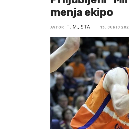
menja ekipo
T. M., STA
AVTOR
13. JUNIJ 202