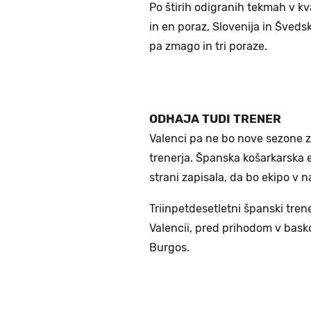
Po štirih odigranih tekmah v kva
in en poraz, Slovenija in Šved
pa zmago in tri poraze.
ODHAJA TUDI TRENER
Valenci pa ne bo nove sezone z
trenerja. Španska košarkarska e
strani zapisala, da bo ekipo v 
Triinpetdesetletni španski trene
Valencii, pred prihodom v basko
Burgos.