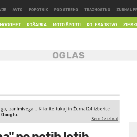
VJE
AVTO
POPOTNIK
POD STREHO
TRAJNOSTNO
ŽURNAL P
NOGOMET
KOŠARKA
MOTO ŠPORTI
KOLESARSTVO
ZIMSK
ega, zanimivega… Kliknite tukaj in Žurnal24 izberite
.
a Googlu
Sem že izbral
ha" po petih letih