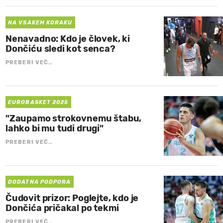
NA VSAKEM KORAKU
Nenavadno: Kdo je človek, ki
Dončiću sledi kot senca?
PREBERI VEČ…
EUROBASKET 2025
"Zaupamo strokovnemu štabu,
lahko bi mu tudi drugi"
PREBERI VEČ…
DODATNA PODPORA
Čudovit prizor: Poglejte, kdo je
Dončića pričakal po tekmi
PREBERI VEČ…