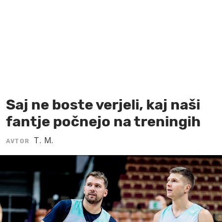
MOJ SANJ
Saj ne boste verjeli, kaj naši
fantje počnejo na treningih
T. M.
AVTOR