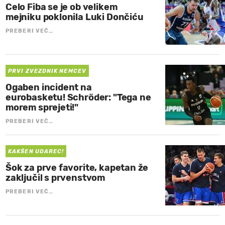
Celo Fiba se je ob velikem
mejniku poklonila Luki Dončiću
PREBERI VEČ…
PRVI ZVEZDNIK NEMCEV
Ogaben incident na
eurobasketu! Schröder: "Tega ne
morem sprejeti!"
PREBERI VEČ…
KAKŠEN UDAREC!
Šok za prve favorite, kapetan že
zaključil s prvenstvom
PREBERI VEČ…