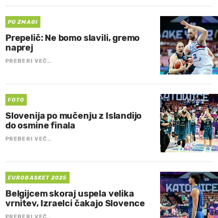
PO ZMAGI
Prepelič: Ne bomo slavili, gremo
naprej
PREBERI VEČ…
FOTO
Slovenija po mučenju z Islandijo
do osmine finala
PREBERI VEČ…
EUROBASKET 2025
Belgijcem skoraj uspela velika
vrnitev, Izraelci čakajo Slovence
PREBERI VEČ…