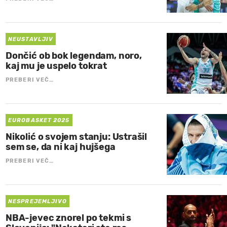
NEUSTAVLJIV
Dončić ob bok legendam, noro,
kaj mu je uspelo tokrat
PREBERI VEČ…
EUROBASKET 2025
Nikolić o svojem stanju: Ustrašil
sem se, da ni kaj hujšega
PREBERI VEČ…
NESPREJEMLJIVO
NBA-jevec znorel po tekmi s