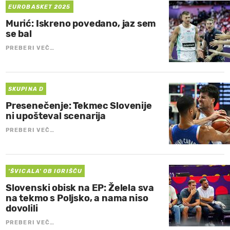
EUROBASKET 2025
Murić: Iskreno povedano, jaz sem
se bal
PREBERI VEČ…
SKUPINA D
Presenečenje: Tekmec Slovenije
ni upošteval scenarija
PREBERI VEČ…
'ŠVICALA' OB IGRIŠČU
Slovenski obisk na EP: Želela sva
na tekmo s Poljsko, a nama niso
dovolili
PREBERI VEČ…