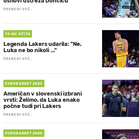
osnovi ustreza Dončiću"
PREBERI VEČ…
TO MU OČITA
Legenda Lakers udarila: "Ne,
Luka ne bo nikoli ..."
PREBERI VEČ…
EUROBASKET 2025
Američan v slovenski izbrani
vrsti: Želimo, da Luka enako
počne tudi pri Lakers
PREBERI VEČ…
EUROBASKET 2025