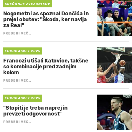
SREČANJE ZVEZDNIKOV
Nogometni as spoznal Dončića in
prejel obutev: "Škoda, ker navija
za Real"
PREBERI VEČ…
EUROBASKET 2025
Francozi utišali Katovice, takšne
so kombinacije pred zadnjim
kolom
PREBERI VEČ…
EUROBASKET 2025
"Stopiti je treba naprej in
prevzeti odgovornost"
PREBERI VEČ…