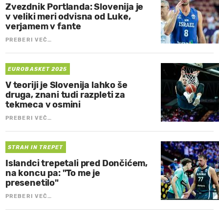
Zvezdnik Portlanda: Slovenija je
v veliki meri odvisna od Luke,
verjamem v fante
PREBERI VEČ…
EUROBASKET 2025
V teoriji je Slovenija lahko še
druga, znani tudi razpleti za
tekmeca v osmini
PREBERI VEČ…
STRAH IN TREPET
Islandci trepetali pred Dončićem,
na koncu pa: "To me je
presenetilo"
PREBERI VEČ…