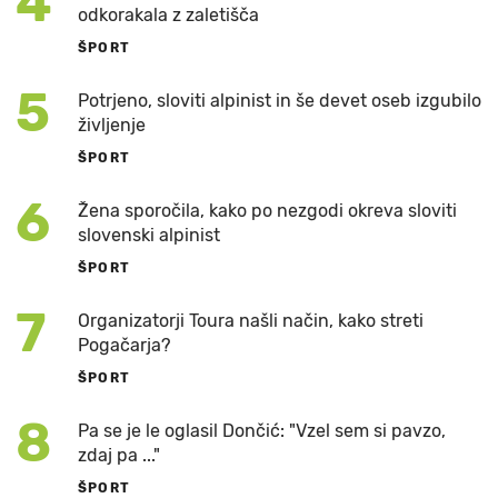
4
odkorakala z zaletišča
ŠPORT
5
Potrjeno, sloviti alpinist in še devet oseb izgubilo
življenje
ŠPORT
6
Žena sporočila, kako po nezgodi okreva sloviti
slovenski alpinist
ŠPORT
7
Organizatorji Toura našli način, kako streti
Pogačarja?
ŠPORT
8
Pa se je le oglasil Dončić: "Vzel sem si pavzo,
zdaj pa ..."
ŠPORT