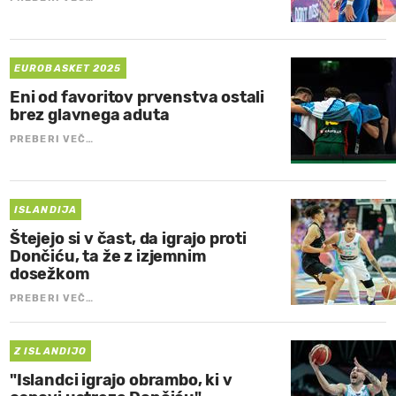
EUROBASKET 2025
Eni od favoritov prvenstva ostali
brez glavnega aduta
PREBERI VEČ…
ISLANDIJA
Štejejo si v čast, da igrajo proti
Dončiću, ta že z izjemnim
dosežkom
PREBERI VEČ…
Z ISLANDIJO
"Islandci igrajo obrambo, ki v