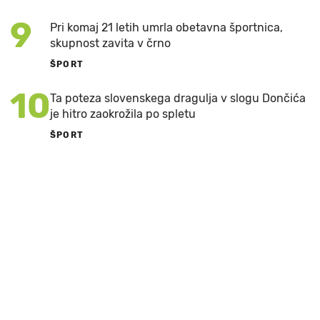
9
Pri komaj 21 letih umrla obetavna športnica,
skupnost zavita v črno
ŠPORT
10
Ta poteza slovenskega dragulja v slogu Dončića
je hitro zaokrožila po spletu
ŠPORT