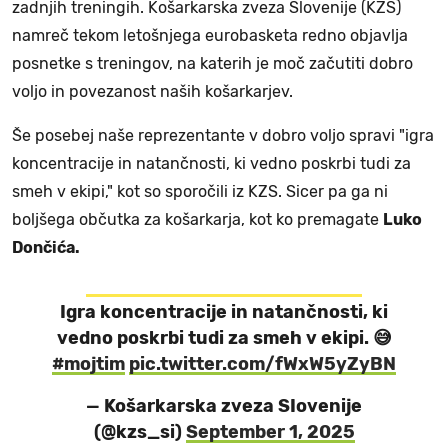
zadnjih treningih. Košarkarska zveza Slovenije (KZS)
namreč tekom letošnjega eurobasketa redno objavlja
posnetke s treningov, na katerih je moč začutiti dobro
voljo in povezanost naših košarkarjev.
Še posebej naše reprezentante v dobro voljo spravi "igra
koncentracije in natančnosti, ki vedno poskrbi tudi za
smeh v ekipi," kot so sporočili iz KZS. Sicer pa ga ni
boljšega občutka za košarkarja, kot ko premagate
Luko
Dončića.
Igra koncentracije in natančnosti, ki
vedno poskrbi tudi za smeh v ekipi. 😅
#mojtim
pic.twitter.com/fWxW5yZyBN
— Košarkarska zveza SIovenije
(@kzs_si)
September 1, 2025