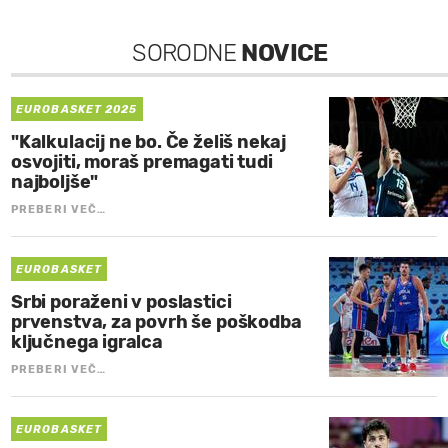
SORODNE
NOVICE
EUROBASKET 2025
"Kalkulacij ne bo. Če želiš nekaj
osvojiti, moraš premagati tudi
najboljše"
PREBERI VEČ…
EUROBASKET
Srbi poraženi v poslastici
prvenstva, za povrh še poškodba
ključnega igralca
PREBERI VEČ…
EUROBASKET