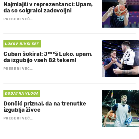
Najmlajši v reprezentanci: Upam,
da so soigralci zadovoljni
PREBERI VEČ…
LUKOV BIVŠI ŠEF
Cuban šokiral: J***š Luko, upam,
da izgubijo vseh 82 tekem!
PREBERI VEČ…
DODATNA VLOGA
Dončić priznal, da na trenutke
izgublja živce
PREBERI VEČ…